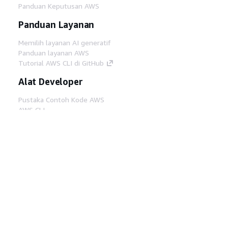
Panduan Keputusan AWS
Panduan Layanan
Memilih layanan AI generatif
Panduan layanan AWS
Tutorial AWS CLI di GitHub
Alat Developer
Pustaka Contoh Kode AWS
AWS CLI
AWS Builder Center
Blog Alat Developer AWS
Tautan Bermanfaat
Unduh server MCP Dokumentasi AWS
Masuk ke Konsol AWS
AWS re:Post
Privasi
Syarat situs
Preferensi cookie
©
2026, Amazon Web Services, Inc. atau afiliasinya.