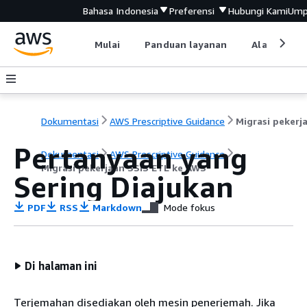
Bahasa Indonesia
Preferensi
Hubungi Kami
Ump
Mulai
Panduan layanan
Alat devel
Dokumentasi
AWS Prescriptive Guidance
Pertanyaan yang
Dokumentasi
AWS Prescriptive Guidance
Migrasi pekerjaan SSIS ETL ke AWS
Sering Diajukan
PDF
RSS
Markdown
Mode fokus
Di halaman ini
Terjemahan disediakan oleh mesin penerjemah. Jika