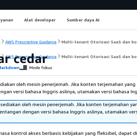
ayanan
Alat developer
Sumber daya AI
i
AWS Prescriptive Guidance
Multi-tenant Otorisasi SaaS dan ko
ar cedar
i
AWS Prescriptive Guidance
Multi-tenant Otorisasi SaaS dan ko
arkdown
Mode fokus
diakan oleh mesin penerjemah. Jika konten terjemahan yang 
gan versi bahasa Inggris aslinya, utamakan versi bahasa Ing
sediakan oleh mesin penerjemah. Jika konten terjemahan ya
tentangan dengan versi bahasa Inggris aslinya, utamakan ver
asa kontrol akses berbasis kebijakan yang fleksibel, dapat di