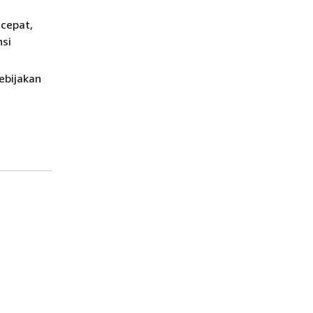
cepat,
nsi
ebijakan