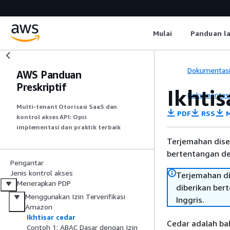
Mulai
Panduan l
Dokumentas
AWS Panduan
Preskriptif
Ikhtis
Dokumentas
Multi-tenant Otorisasi SaaS dan
PDF
RSS
M
kontrol akses API: Opsi
implementasi dan praktik terbaik
Terjemahan dise
bertentangan den
Pengantar
Jenis kontrol akses
Terjemahan di
Menerapkan PDP
diberikan ber
Menggunakan Izin Terverifikasi
Inggris.
Amazon
Ikhtisar cedar
Cedar adalah bah
Contoh 1: ABAC Dasar dengan Izin