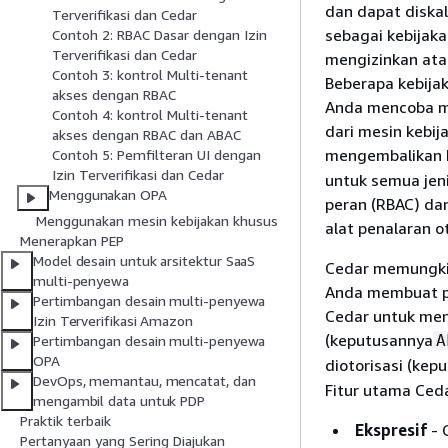
dan dapat diska
Terverifikasi dan Cedar
sebagai kebijak
Contoh 2: RBAC Dasar dengan Izin
Terverifikasi dan Cedar
mengizinkan ata
Contoh 3: kontrol Multi-tenant
Beberapa kebija
akses dengan RBAC
Anda mencoba me
Contoh 4: kontrol Multi-tenant
dari mesin kebij
akses dengan RBAC dan ABAC
mengembalikan 
Contoh 5: Pemfilteran UI dengan
Izin Terverifikasi dan Cedar
untuk semua jen
Menggunakan OPA
peran (RBAC) dan
Menggunakan mesin kebijakan khusus
alat penalaran o
Menerapkan PEP
Model desain untuk arsitektur SaaS
Cedar memungkin
multi-penyewa
Anda membuat pe
Pertimbangan desain multi-penyewa
Cedar untuk mene
Izin Terverifikasi Amazon
(keputusannya
A
Pertimbangan desain multi-penyewa
OPA
diotorisasi (kep
DevOps, memantau, mencatat, dan
Fitur utama Ceda
mengambil data untuk PDP
Praktik terbaik
Ekspresif
- 
Pertanyaan yang Sering Diajukan