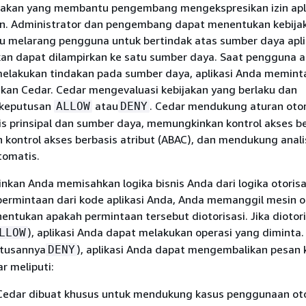
lakan yang membantu pengembang mengekspresikan izin apl
an. Administrator dan pengembang dapat menentukan kebija
u melarang pengguna untuk bertindak atas sumber daya apli
kan dapat dilampirkan ke satu sumber daya. Saat pengguna ap
lakukan tindakan pada sumber daya, aplikasi Anda meminta
akan Cedar. Cedar mengevaluasi kebijakan yang berlaku dan
keputusan
atau
. Cedar mendukung aturan otor
ALLOW
DENY
is prinsipal dan sumber daya, memungkinkan kontrol akses b
 kontrol akses berbasis atribut (ABAC), dan mendukung analis
tomatis.
kan Anda memisahkan logika bisnis Anda dari logika otorisas
rmintaan dari kode aplikasi Anda, Anda memanggil mesin ot
ntukan apakah permintaan tersebut diotorisasi. Jika diotori
), aplikasi Anda dapat melakukan operasi yang diminta. 
LLOW
utusannya
), aplikasi Anda dapat mengembalikan pesan 
DENY
r meliputi:
Cedar dibuat khusus untuk mendukung kasus penggunaan oto