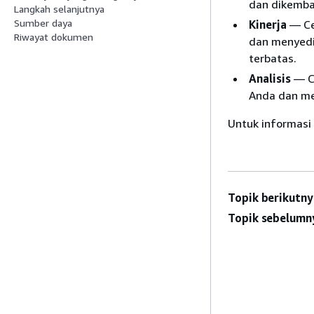
dan dikemb
Langkah selanjutnya
Sumber daya
Kinerja
— Ce
Riwayat dokumen
dan menyedia
terbatas.
Analisis
— Ce
Anda dan me
Untuk informasi l
Topik berikutny
Topik sebelumn