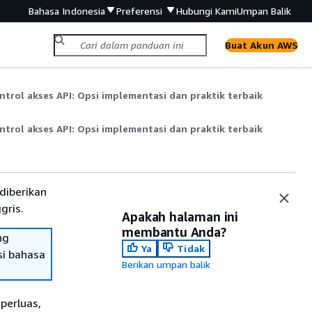
Bahasa Indonesia
Preferensi
Hubungi Kami
Umpan Balik
Buat Akun AWS
ntrol akses API: Opsi implementasi dan praktik terbaik
ntrol akses API: Opsi implementasi dan praktik terbaik
diberikan
gris.
Apakah halaman ini
membantu Anda?
ng
Ya
Tidak
si bahasa
Berikan umpan balik
perluas,