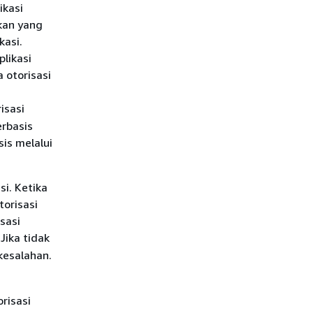
ikasi
kan yang
kasi.
likasi
 otorisasi
isasi
erbasis
is melalui
i. Ketika
orisasi
sasi
Jika tidak
kesalahan.
risasi