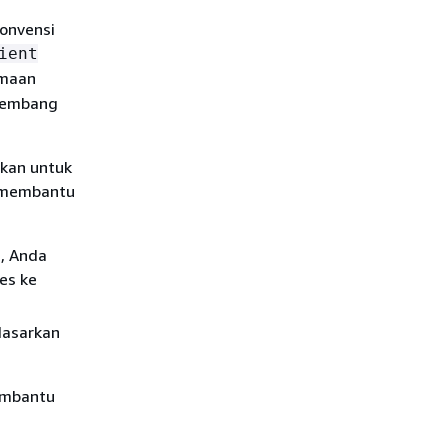
onvensi
ient
amaan
rkembang
akan untuk
t membantu
, Anda
es ke
dasarkan
embantu