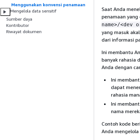
Menggunakan konvensi penamaan
Saat Anda menel
Mengelola data sensitif
penamaan yang d
Sumber daya
name>/<dev o
Kontributor
Riwayat dokumen
yang masuk akal
dari informasi p
Ini membantu An
banyak rahasia 
Anda dengan car
Ini membant
dapat menen
rahasia man
Ini membant
nama merek
Contoh kode be
Anda mengelola 