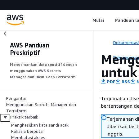
Mulai
Panduan l
Dokumentas
AWS Panduan
Preskriptif
Mengg
Dokumentas
Mengamankan data sensitif dengan
untuk
menggunakan AWS Secrets
Manager dan HashiCorp Terraform
PDF
RSS
M
Terjemahan dise
Pengantar
Menggunakan Secrets Manager dan
bertentangan den
Terraform
Praktik terbaik
Terjemahan di
Menghasilkan kata sandi acak
diberikan ber
Rahasia berputar
Inggris.
Membatasi akses