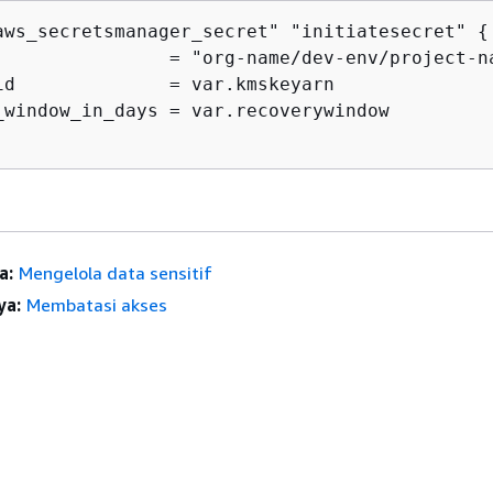
aws_secretsmanager_secret" "initiatesecret" 
{
                = "org-name/dev-env/project-na
id              = var.kmskeyarn

_window_in_days = var.recoverywindow

a:
Mengelola data sensitif
ya:
Membatasi akses