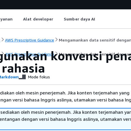
ayanan
Alat developer
Sumber daya AI
i
AWS Prescriptive Guidance
Mengamankan data sensitif denga
unakan konvensi pena
i
AWS Prescriptive Guidance
Mengamankan data sensitif denga
 rahasia
arkdown
Mode fokus
diakan oleh mesin penerjemah. Jika konten terjemahan yang 
gan versi bahasa Inggris aslinya, utamakan versi bahasa Ing
sediakan oleh mesin penerjemah. Jika konten terjemahan ya
tentangan dengan versi bahasa Inggris aslinya, utamakan ver