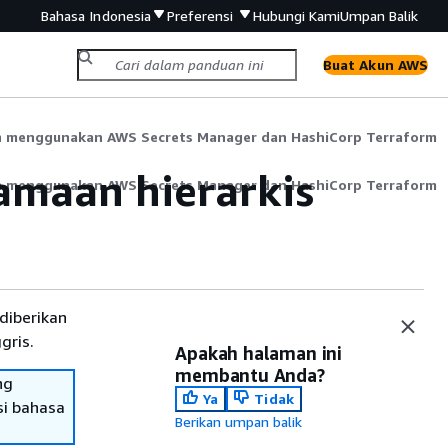
Bahasa Indonesia
Preferensi
Hubungi Kami
Umpan Balik
Buat Akun AWS
n menggunakan AWS Secrets Manager dan HashiCorp Terraform
maan hierarkis
n menggunakan AWS Secrets Manager dan HashiCorp Terraform
diberikan
gris.
Apakah halaman ini
membantu Anda?
ng
Ya
Tidak
si bahasa
Berikan umpan balik