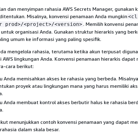
an dan menyimpan rahasia AWS Secrets Manager, gunakan k
itentukan. Misalnya, konvensi penamaan Anda mungkin
<cl
. Memilih konvensi pen
r prod>/<project>/<version>
 untuk organisasi Anda. Gunakan struktur hierarkis yang be
aling umum ke informasi yang paling spesifik.
da mengelola rahasia, terutama ketika akun terpusat digun
di AWS lingkungan Anda. Konvensi penamaan hierarkis dapa
a-cara berikut:
u Anda memisahkan akses ke rahasia yang berbeda. Misalnya
tukan proyek atau lingkungan mana yang harus memiliki aks
a.
u Anda membuat kontrol akses berbutir halus ke rahasia ber
a.
rikut menunjukkan contoh konvensi penamaan yang dapat m
rahasia dalam skala besar.