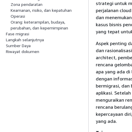
strategi untuk 
Zona pendaratan
perjalanan cloud
Keamanan, risiko, dan kepatuhan
Operasi
dan menemukan p
Orang: keterampilan, budaya,
kasus bisnis pe
perubahan, dan kepemimpinan
yang tepat untuk
Fase migrasi
Langkah selanjutnya
Aspek penting da
Sumber Daya
dan rasionalisas
Riwayat dokumen
architect, pemb
rencana gelomb
apa yang ada di
dengan informas
bermigrasi, dan
aplikasi. Setela
menguraikan renc
rencana berulan
kepercayaan dir
yang ada.