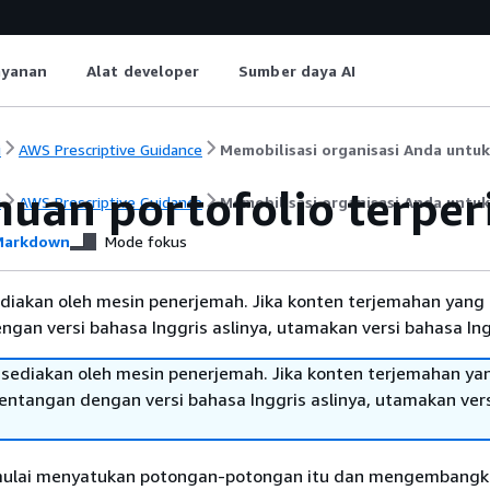
ayanan
Alat developer
Sumber daya AI
i
AWS Prescriptive Guidance
Memobilisasi organisasi Anda untu
uan portofolio terper
i
AWS Prescriptive Guidance
Memobilisasi organisasi Anda untu
arkdown
Mode fokus
diakan oleh mesin penerjemah. Jika konten terjemahan yang 
gan versi bahasa Inggris aslinya, utamakan versi bahasa Ing
sediakan oleh mesin penerjemah. Jika konten terjemahan ya
tentangan dengan versi bahasa Inggris aslinya, utamakan ver
 mulai menyatukan potongan-potongan itu dan mengembang