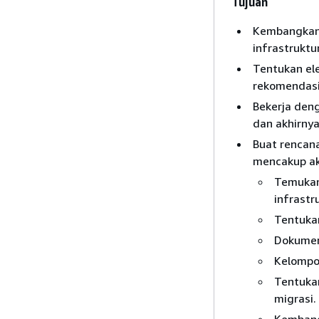
Tujuan
Kembangkan d
infrastruktu
Tentukan ele
rekomendasi
Bekerja den
dan akhirnya
Buat rencana
mencakup akt
Temukan 
infrastr
Tentukan
Dokument
Kelompok
Tentukan
migrasi.