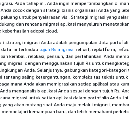
migrasi. Pada tahap ini, Anda ingin mempertimbangkan di ma
 Anda cocok dengan strategi bisnis organisasi Anda yang leb
eluang untuk penyelarasan visi. Strategi migrasi yang sela
ndukung dan rencana migrasi aplikasi menyeluruh menetapka
 keberhasilan adopsi cloud.
ri strategi migrasi Anda adalah pengumpulan data portofolio
i data ini terhadap
tujuh Rs migrasi
: rehost, replatform, refa
elian kembali, relokasi, pensiun, dan pertahankan. Anda mem
ang migrasi dengan menggunakan tujuh Rs untuk mengkateg
 lingkungan Anda. Selanjutnya, gabungkan kategori-kategori 
i tentang saling ketergantungan, kompleksitas teknis untuk
 bagaimana Anda akan memigrasikan setiap aplikasi atau ku
h Anda menganalisis aplikasi Anda sesuai dengan tujuh Rs, A
ana migrasi untuk setiap aplikasi dalam portofolio Anda. Ini
g yang akan matang saat Anda maju melalui migrasi, memb
i, mempelajari kemampuan baru, dan lebih memahami perke