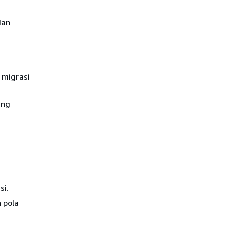
dan
 migrasi
ang
si.
 pola