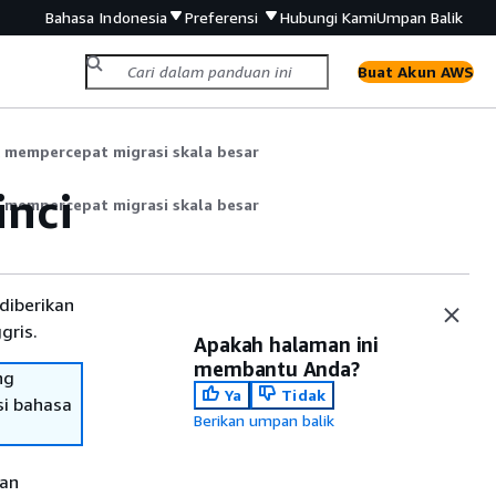
Bahasa Indonesia
Preferensi
Hubungi Kami
Umpan Balik
Buat Akun AWS
k mempercepat migrasi skala besar
inci
k mempercepat migrasi skala besar
diberikan
gris.
Apakah halaman ini
membantu Anda?
ng
Ya
Tidak
si bahasa
Berikan umpan balik
kan