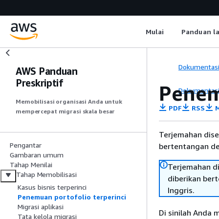
Mulai
Panduan l
Dokumentas
AWS Panduan
Preskriptif
Penem
Dokumentas
Memobilisasi organisasi Anda untuk
PDF
RSS
M
mempercepat migrasi skala besar
Terjemahan dise
Pengantar
bertentangan den
Gambaran umum
Tahap Menilai
Terjemahan di
Tahap Memobilisasi
diberikan ber
Kasus bisnis terperinci
Inggris.
Penemuan portofolio terperinci
Migrasi aplikasi
Di sinilah Anda
Tata kelola migrasi