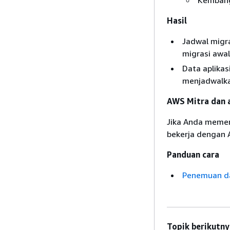
Kembangk
Hasil
Jadwal migra
migrasi awal
Data aplika
menjadwalkan
AWS Mitra dan 
Jika Anda memer
bekerja dengan A
Panduan cara
Penemuan dan
Topik berikutny