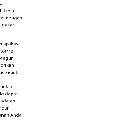
na
ih besar
ras dengan
n dasar
 aplikasi
ctor/re-
bangun
orikan
tersebut
mpulan
nda dapat
 adalah
angun
bunan Anda