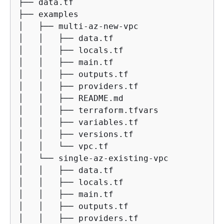
├── data.tf

├── examples

│   ├── multi-az-new-vpc

│   │   ├── data.tf

│   │   ├── locals.tf

│   │   ├── main.tf

│   │   ├── outputs.tf

│   │   ├── providers.tf

│   │   ├── README.md

│   │   ├── terraform.tfvars

│   │   ├── variables.tf

│   │   ├── versions.tf

│   │   └── vpc.tf

│   └── single-az-existing-vpc

│   │   ├── data.tf

│   │   ├── locals.tf

│   │   ├── main.tf

│   │   ├── outputs.tf

│   │   ├── providers.tf
