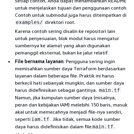
setiap contoh, Anda dapat menambahkan README
untuk menjelaskan tujuan dan penggunaan contoh.
Contoh untuk submodul juga harus ditempatkan di
direktori root.
examples/
Karena contoh sering disalin ke repositori lain
untuk penyesuaian, blok modul harus mengatur
sumbernya ke alamat yang akan digunakan
pemanggil eksternal, bukan ke jalur relatif.
File bernama layanan
: Pengguna sering ingin
memisahkan sumber daya Terraform berdasarkan
layanan dalam beberapa file. Praktik ini harus
berkecil hati sebanyak mungkin, dan sumber daya
harus didefinisikan sebagai gantinya.
main.tf
Namun, jika kumpulan sumber daya (misalnya,
peran dan kebijakan IAM) melebihi 150 baris, masuk
akal untuk memecahnya menjadi file-nya sendiri,
seperti
. Jika tidak, semua kode sumber
iam.tf
daya harus didefinisikan dalam file
.
main.tf