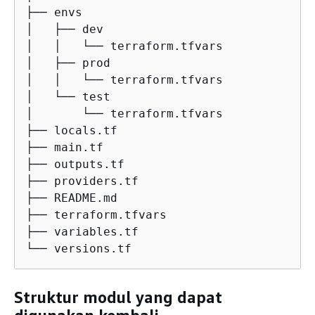
├── envs

│   ├── dev

│   │   └── terraform.tfvars

│   ├── prod

│   │   └── terraform.tfvars

│   └── test

│       └── terraform.tfvars

├── locals.tf

├── main.tf

├── outputs.tf

├── providers.tf

├── README.md

├── terraform.tfvars

├── variables.tf

└── versions.tf
Struktur modul yang dapat