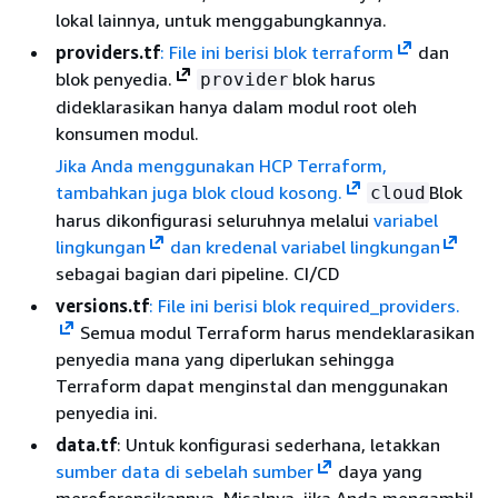
lokal lainnya, untuk menggabungkannya.
providers.tf
: File ini berisi blok
terraform
dan
blok penyedia.
blok harus
provider
dideklarasikan hanya dalam modul root oleh
konsumen modul.
Jika Anda menggunakan HCP Terraform,
tambahkan juga blok cloud kosong.
Blok
cloud
harus dikonfigurasi seluruhnya melalui
variabel
lingkungan
dan kredenal variabel lingkungan
sebagai bagian dari pipeline. CI/CD
versions.tf
: File ini berisi blok required_providers.
Semua modul Terraform harus mendeklarasikan
penyedia mana yang diperlukan sehingga
Terraform dapat menginstal dan menggunakan
penyedia ini.
data.tf
: Untuk konfigurasi sederhana, letakkan
sumber data di sebelah sumber
daya yang
mereferensikannya. Misalnya, jika Anda mengambil