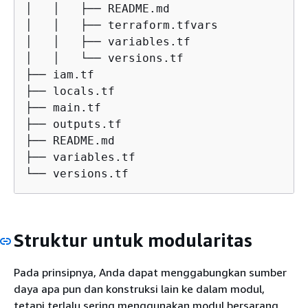
│   │   ├── README.md

│   │   ├── terraform.tfvars

│   │   ├── variables.tf

│   │   └── versions.tf

├── iam.tf

├── locals.tf

├── main.tf

├── outputs.tf

├── README.md

├── variables.tf

└── versions.tf
Struktur untuk modularitas
Pada prinsipnya, Anda dapat menggabungkan sumber
daya apa pun dan konstruksi lain ke dalam modul,
tetapi terlalu sering menggunakan modul bersarang