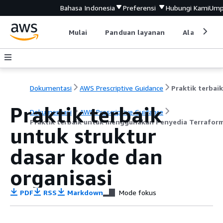
Bahasa Indonesia
Preferensi
Hubungi Kami
Ump
Mulai
Panduan layanan
Alat devel
Dokumentasi
AWS Prescriptive Guidance
Praktik terbaik
Dokumentasi
AWS Prescriptive Guidance
Praktik terbaik untuk menggunakan Penyedia Terrafor
untuk struktur
dasar kode dan
organisasi
PDF
RSS
Markdown
Mode fokus