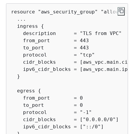
resource "aws_security_group" "allow_tls"
  ...

  ingress 
{
    description      = "TLS from VPC"

    from_port        = 443

    to_port          = 443

    protocol         = "tcp"

    cidr_blocks      = [aws_vpc.main.cidr
    ipv6_cidr_blocks = [aws_vpc.main.ipv6
  }

  egress 
{
    from_port        = 0

    to_port          = 0

    protocol         = "-1"

    cidr_blocks      = ["0.0.0.0/0"]

    ipv6_cidr_blocks = ["::/0"]

  }
