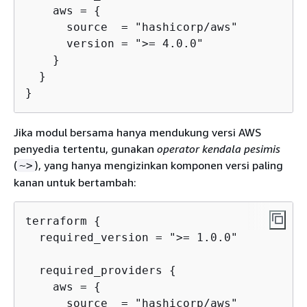
    aws = 
{
      source  = "hashicorp/aws"

      version = ">= 4.0.0"

    }

  }

}
Jika modul bersama hanya mendukung versi AWS
penyedia tertentu, gunakan
operator kendala pesimis
(
), yang hanya mengizinkan komponen versi paling
~>
kanan untuk bertambah:
terraform 
{
  required_version = ">= 1.0.0"

  required_providers 
{
    aws = 
{
      source  = "hashicorp/aws"
