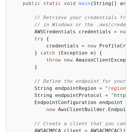
public
static
void
main
(String[] args
// Retrieve your credentials from
// in Windows or the .aws/credent
        AWSCredentials credentials = 
null
try
{
            credentials = 
new
 ProfileCred
        } 
catch
 (Exception e) 
{
throw
new
 AmazonClientExcepti
        }

// Define the endpoint for your s
        String endpointRegion = 
"
region
"
;
        String endpointProtocol = 
"https:
        EndpointConfiguration endpoint =

new
 AwsClientBuilder.Endpoint
// Create a client that you can u
        AWSACMPCA client = AWSACMPCAClien