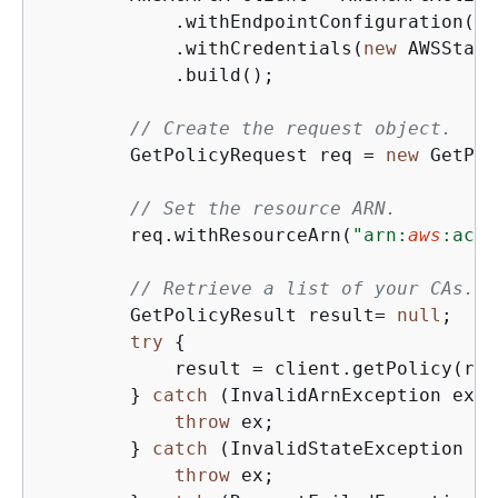
            .withEndpointConfiguration(en
            .withCredentials(
new
 AWSStati
            .build();

// Create the request object.
        GetPolicyRequest req = 
new
 GetPol
// Set the resource ARN.
        req.withResourceArn(
"arn:
aws
:acm-
// Retrieve a list of your CAs.
        GetPolicyResult result= 
null
;

try
{
            result = client.getPolicy(req)
        } 
catch
 (InvalidArnException ex) 
throw
 ex;

        } 
catch
 (InvalidStateException ex
throw
 ex;
