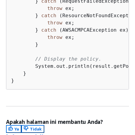
        } 
catch
 (RequestFailedException e
throw
 ex;

        } 
catch
 (ResourceNotFoundExceptio
throw
 ex;

        } 
catch
 (AWSACMPCAException ex) 
{
throw
 ex;

        }

// Display the policy.
        System.out.println(result.getPoli
    }

}
Apakah halaman ini membantu Anda?
Ya
Tidak