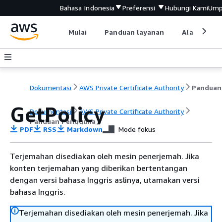
Bahasa Indonesia
Preferensi
Hubungi Kami
Ump
Mulai
Panduan layanan
Alat devel
Dokumentasi
AWS Private Certificate Authority
GetPolicy
Dokumentasi
AWS Private Certificate Authority
Panduan Pengguna
PDF
RSS
Markdown
Mode fokus
Terjemahan disediakan oleh mesin penerjemah. Jika
konten terjemahan yang diberikan bertentangan
dengan versi bahasa Inggris aslinya, utamakan versi
bahasa Inggris.
Terjemahan disediakan oleh mesin penerjemah. Jika