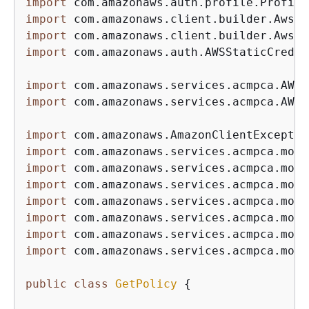
import
import
import
import
 com.amazonaws.auth.AWSStaticCreden
import
import
 com.amazonaws.services.acmpca.AWSA
import
import
import
import
import
import
import
import
 com.amazonaws.services.acmpca.mode
public
class
GetPolicy
{