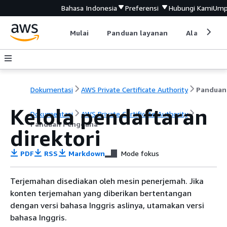
Bahasa Indonesia
Preferensi
Hubungi Kami
Ump
Mulai
Panduan layanan
Alat devel
Dokumentasi
AWS Private Certificate Authority
Kelola pendaftaran
Dokumentasi
AWS Private Certificate Authority
Panduan Pengguna
direktori
PDF
RSS
Markdown
Mode fokus
Terjemahan disediakan oleh mesin penerjemah. Jika
konten terjemahan yang diberikan bertentangan
dengan versi bahasa Inggris aslinya, utamakan versi
bahasa Inggris.