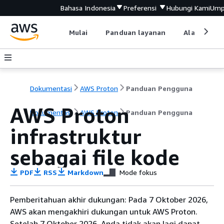
Bahasa Indonesia
Preferensi
Hubungi Kami
Ump
Mulai
Panduan layanan
Alat devel
Dokumentasi
AWS Proton
Panduan Pengguna
AWS Proton
Dokumentasi
AWS Proton
Panduan Pengguna
infrastruktur
sebagai file kode
PDF
RSS
Markdown
Mode fokus
Pemberitahuan akhir dukungan: Pada 7 Oktober 2026,
AWS akan mengakhiri dukungan untuk AWS Proton.
Setelah 7 Oktober 2026, Anda tidak akan lagi dapat