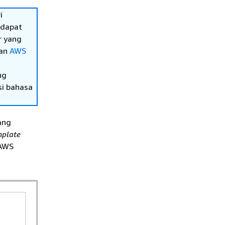
i
 dapat
r yang
uan
AWS
ng
si bahasa
ang
mplate
 AWS