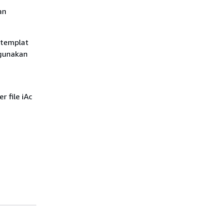
an
 templat
igunakan
 file iAc