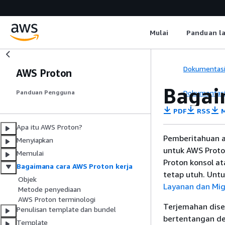
Mulai
Panduan l
Dokumentas
AWS Proton
Bagai
Dokumentas
Panduan Pengguna
PDF
RSS
M
Apa itu AWS Proton?
Pemberitahuan a
Menyiapkan
untuk AWS Proto
Memulai
Proton konsol a
Bagaimana cara AWS Proton kerja
tetap utuh. Unt
Objek
Layanan dan Mig
Metode penyediaan
AWS Proton terminologi
Terjemahan dise
Penulisan template dan bundel
bertentangan den
Template