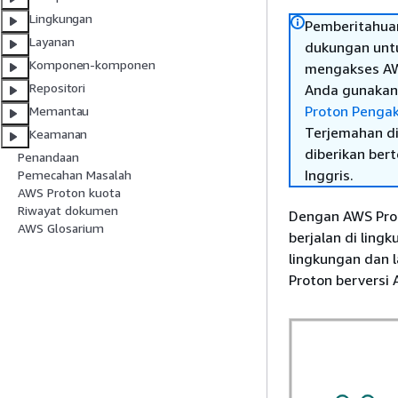
Lingkungan
Pemberitahuan
Layanan
dukungan untu
Komponen-komponen
mengakses AWS
Repositori
Anda gunakan 
Proton Pengak
Memantau
Terjemahan di
Keamanan
diberikan ber
Penandaan
Inggris.
Pemecahan Masalah
AWS Proton kuota
Riwayat dokumen
Dengan AWS Pro
AWS Glosarium
berjalan di lin
lingkungan dan 
Proton berversi 