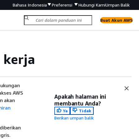
Bahasa Indonesia
Preferensi
Hubungi Kami
Umpan Balik
Buat Akun AWS
 kerja
dukungan
gakses AWS
Apakah halaman ini
an akan
membantu Anda?
hiran
Ya
Tidak
Berikan umpan balik
diberikan
gris.