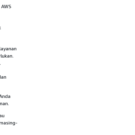
n AWS
k
layanan
lukan.
.
dan
 Anda
nan.
au
 masing-