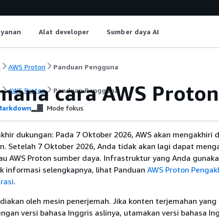
ayanan
Alat developer
Sumber daya AI
i
AWS Proton
Panduan Pengguna
mana cara AWS Proton
i
AWS Proton
Panduan Pengguna
arkdown
Mode fokus
khir dukungan: Pada 7 Oktober 2026, AWS akan mengakhiri 
n. Setelah 7 Oktober 2026, Anda tidak akan lagi dapat men
tau AWS Proton sumber daya. Infrastruktur yang Anda gunak
uk informasi selengkapnya, lihat Panduan
AWS Proton Pengak
rasi
.
diakan oleh mesin penerjemah. Jika konten terjemahan yang 
gan versi bahasa Inggris aslinya, utamakan versi bahasa Ing