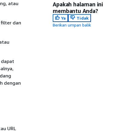
ung, atau
Apakah halaman ini
membantu Anda?
Ya
Tidak
ilter dan
Berikan umpan balik
 atau
a dapat
alnya,
idang
ih dengan
tau URL