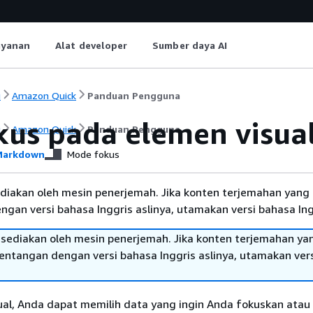
ayanan
Alat developer
Sumber daya AI
i
Amazon Quick
Panduan Pengguna
kus pada elemen visua
i
Amazon Quick
Panduan Pengguna
arkdown
Mode fokus
diakan oleh mesin penerjemah. Jika konten terjemahan yang 
gan versi bahasa Inggris aslinya, utamakan versi bahasa Ing
sediakan oleh mesin penerjemah. Jika konten terjemahan ya
tentangan dengan versi bahasa Inggris aslinya, utamakan ver
ual, Anda dapat memilih data yang ingin Anda fokuskan atau