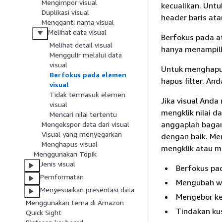
Mengimpor visual
kecualikan. Untu
Duplikasi visual
header baris ata
Mengganti nama visual
Melihat data visual
Berfokus pada a
Melihat detail visual
hanya menampilk
Menggulir melalui data
visual
Untuk menghapus 
Berfokus pada elemen
hapus filter. A
visual
Tidak termasuk elemen
Jika visual Anda
visual
mengklik nilai d
Mencari nilai tertentu
anggaplah bagan
Mengekspor data dari visual
Visual yang menyegarkan
dengan baik. Me
Menghapus visual
mengklik atau me
Menggunakan Topik
Jenis visual
Berfokus pad
Pemformatan
Mengubah wa
Menyesuaikan presentasi data
Mengebor ke
Menggunakan tema di Amazon
Tindakan ku
Quick Sight