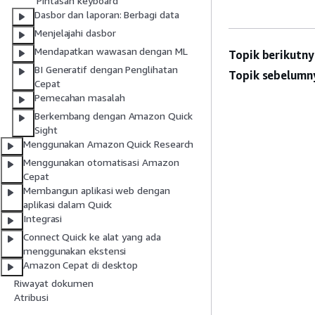
Pintasan keyboard
Dasbor dan laporan: Berbagi data
Menjelajahi dasbor
Mendapatkan wawasan dengan ML
Topik berikutny
BI Generatif dengan Penglihatan
Topik sebelumn
Cepat
Pemecahan masalah
Berkembang dengan Amazon Quick
Sight
Menggunakan Amazon Quick Research
Menggunakan otomatisasi Amazon
Cepat
Membangun aplikasi web dengan
aplikasi dalam Quick
Integrasi
Connect Quick ke alat yang ada
menggunakan ekstensi
Amazon Cepat di desktop
Riwayat dokumen
Atribusi