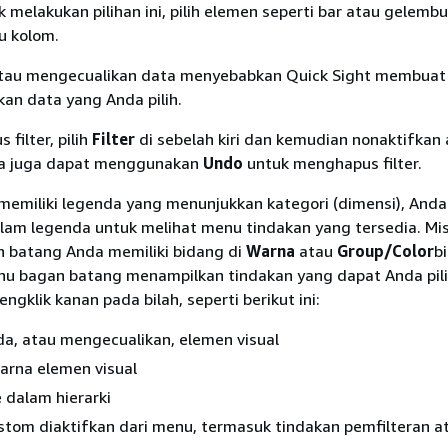
k melakukan pilihan ini, pilih elemen seperti bar atau gelemb
u kolom.
tau mengecualikan data menyebabkan Quick Sight membuat f
an data yang Anda pilih.
filter, pilih
Filter
di sebelah kiri dan kemudian nonaktifkan
nda juga dapat menggunakan
Undo
untuk menghapus filter.
 memiliki legenda yang menunjukkan kategori (dimensi), And
alam legenda untuk melihat menu tindakan yang tersedia. Mis
 batang Anda memiliki bidang di
Warna
atau
Group/Color
b
nu bagan batang menampilkan tindakan yang dapat Anda pil
ngklik kanan pada bilah, seperti berikut ini:
a, atau mengecualikan, elemen visual
rna elemen visual
 dalam hierarki
stom diaktifkan dari menu, termasuk tindakan pemfilteran a