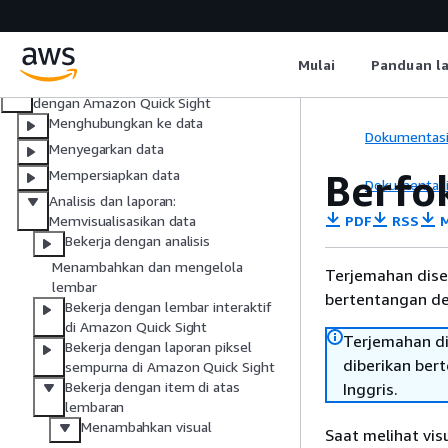
menggunakan agen obrolan Amazon
Quick
Mengatur dan berkolaborasi
menggunakan Amazon Quick space
Mulai
Panduan l
Visualisasikan, analisis, dan bagikan data
dengan Amazon Quick Sight
Menghubungkan ke data
Dokumentas
Menyegarkan data
Berfo
Mempersiapkan data
Dokumentas
Analisis dan laporan:
PDF
RSS
M
Memvisualisasikan data
Bekerja dengan analisis
Menambahkan dan mengelola
Terjemahan dise
lembar
bertentangan den
Bekerja dengan lembar interaktif
di Amazon Quick Sight
Terjemahan di
Bekerja dengan laporan piksel
diberikan ber
sempurna di Amazon Quick Sight
Bekerja dengan item di atas
Inggris.
lembaran
Menambahkan visual
Saat melihat vis