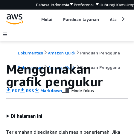
Bahasa Indonesia
Preferensi
Hubungi Kami
Ump
Mulai
Panduan layanan
Alat devel
Dokumentasi
Amazon Quick
Panduan Pengguna
Menggunakan
Dokumentasi
Amazon Quick
Panduan Pengguna
grafik pengukur
PDF
RSS
Markdown
Mode fokus
Di halaman ini
Terjemahan disediakan oleh mesin penerjemah. Jika