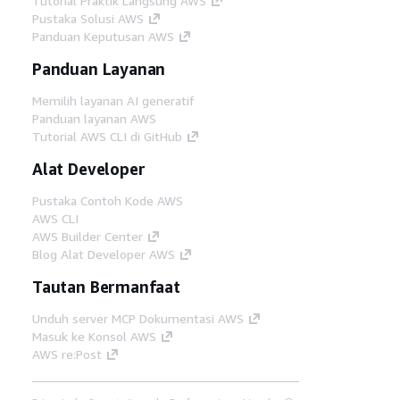
Tutorial Praktik Langsung AWS
Pustaka Solusi AWS
Panduan Keputusan AWS
Panduan Layanan
Memilih layanan AI generatif
Panduan layanan AWS
Tutorial AWS CLI di GitHub
Alat Developer
Pustaka Contoh Kode AWS
AWS CLI
AWS Builder Center
Blog Alat Developer AWS
Tautan Bermanfaat
Unduh server MCP Dokumentasi AWS
Masuk ke Konsol AWS
AWS re:Post