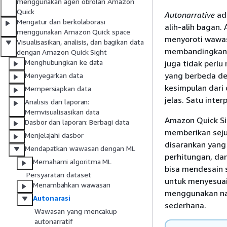
menggunakan agen obrolan Amazon
Quick
Autonarrative
ada
Mengatur dan berkolaborasi
alih-alih bagan.
menggunakan Amazon Quick space
menyoroti wawasa
Visualisasikan, analisis, dan bagikan data
membandingkan n
dengan Amazon Quick Sight
Menghubungkan ke data
juga tidak perl
yang berbeda de
Menyegarkan data
kesimpulan dari
Mempersiapkan data
jelas. Satu inte
Analisis dan laporan:
Memvisualisasikan data
Amazon Quick Si
Dasbor dan laporan: Berbagi data
memberikan sej
Menjelajahi dasbor
disarankan yang 
Mendapatkan wawasan dengan ML
perhitungan, da
Memahami algoritma ML
bisa mendesain s
Persyaratan dataset
untuk menyesuai
Menambahkan wawasan
menggunakan nar
Autonarasi
sederhana.
Wawasan yang mencakup
autonarratif