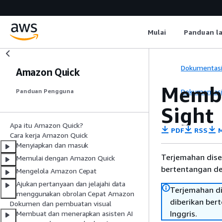
Mulai
Panduan l
Dokumentas
Amazon Quick
Membu
Dokumentas
Panduan Pengguna
Sight
Apa itu Amazon Quick?
PDF
RSS
M
Cara kerja Amazon Quick
Menyiapkan dan masuk
Terjemahan dise
Memulai dengan Amazon Quick
bertentangan den
Mengelola Amazon Cepat
Ajukan pertanyaan dan jelajahi data
Terjemahan di
menggunakan obrolan Cepat Amazon
diberikan ber
Dokumen dan pembuatan visual
Inggris.
Membuat dan menerapkan asisten AI