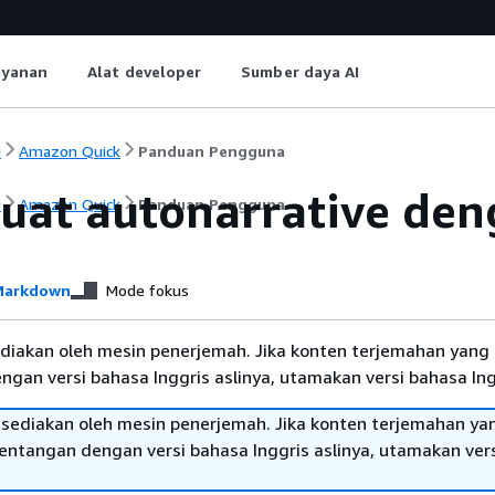
ayanan
Alat developer
Sumber daya AI
i
Amazon Quick
Panduan Pengguna
at autonarrative de
i
Amazon Quick
Panduan Pengguna
arkdown
Mode fokus
diakan oleh mesin penerjemah. Jika konten terjemahan yang 
gan versi bahasa Inggris aslinya, utamakan versi bahasa Ing
sediakan oleh mesin penerjemah. Jika konten terjemahan ya
tentangan dengan versi bahasa Inggris aslinya, utamakan ver