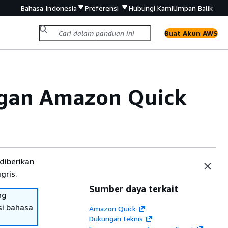
Bahasa Indonesia
Preferensi
Hubungi Kami
Umpan Balik
Buat Akun AWS
ngan Amazon Quick
diberikan
gris.
Sumber daya terkait
ng
si bahasa
Amazon Quick
Dukungan teknis