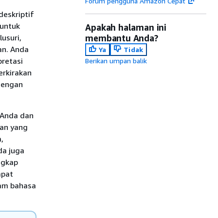
Forum pengguna Amazon Cepat
eskriptif
 untuk
Apakah halaman ini
usuri,
membantu Anda?
an. Anda
Ya
Tidak
pretasi
Berikan umpan balik
erkirakan
 dengan
 Anda dan
an yang
,
da juga
engkap
apat
lam bahasa