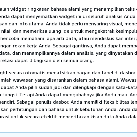
lah widget ringkasan bahasa alami yang menampilkan teks d
 Anda dapat menyematkan widget ini di seluruh analisis Anda
n dan info utama. Anda tidak perlu menyaring visual, menel
ilai, dan memeriksa ulang ide untuk mengekstrak kesimpul
u mencoba memahami apa arti data, atau mendiskusikan inter
ngan rekan kerja Anda. Sebagai gantinya, Anda dapat memp
 data, dan menampilkannya dalam analisis, yang dinyatakan
rpretasi dapat dibagikan oleh semua orang.
ght secara otomatis menafsirkan bagan dan tabel di dasbor
umlah wawasan yang disarankan dalam bahasa alami. Wawas
dapat Anda pilih sudah jadi dan dilengkapi dengan kata-kata
n fungsi. Tetapi Anda dapat mengubahnya jika Anda mau. An
endiri. Sebagai penulis dasbor, Anda memiliki fleksibilitas l
kan perhitungan dan bahasa untuk kebutuhan Anda. Anda d
asi untuk secara efektif menceritakan kisah data Anda da