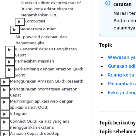
Gunakan editor ekspresi naratif
catatan
Ruang kerja editor ekspresi
Narasi te
Menambahkan URL
Anda mena
Komputasi
dalamnya
Mendeteksi outlier
ML-powered prakiraan dan
bagaimana-jika
Topik
BI Generatif dengan Penglihatan
Cepat
Wawasan yan
Pemecahan masalah
Gunakan edit
Berkembang dengan Amazon Quick
Ruang kerja 
Sight
Menggunakan Amazon Quick Research
Menambahk
Menggunakan otomatisasi Amazon
Bekerja den
Cepat
Membangun aplikasi web dengan
aplikasi dalam Quick
Integrasi
Connect Quick ke alat yang ada
Topik berikutny
menggunakan ekstensi
Topik sebelumn
Amazon Cepat di desktop