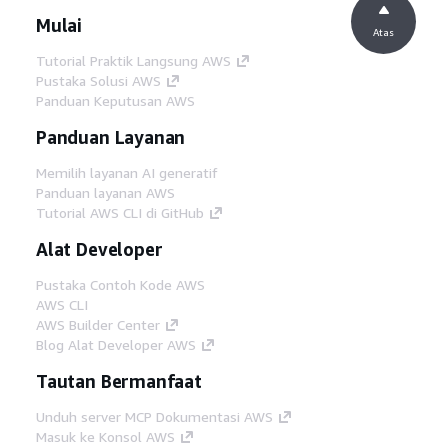
Mulai
Atas
Tutorial Praktik Langsung AWS
Pustaka Solusi AWS
Panduan Keputusan AWS
Panduan Layanan
Memilih layanan AI generatif
Panduan layanan AWS
Tutorial AWS CLI di GitHub
Alat Developer
Pustaka Contoh Kode AWS
AWS CLI
AWS Builder Center
Blog Alat Developer AWS
Tautan Bermanfaat
Unduh server MCP Dokumentasi AWS
Masuk ke Konsol AWS