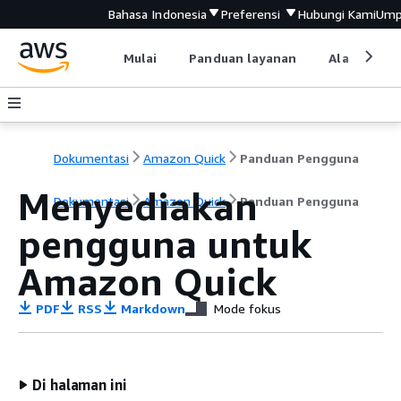
Bahasa Indonesia
Preferensi
Hubungi Kami
Ump
Mulai
Panduan layanan
Alat devel
Dokumentasi
Amazon Quick
Panduan Pengguna
Menyediakan
Dokumentasi
Amazon Quick
Panduan Pengguna
pengguna untuk
Amazon Quick
PDF
RSS
Markdown
Mode fokus
Di halaman ini