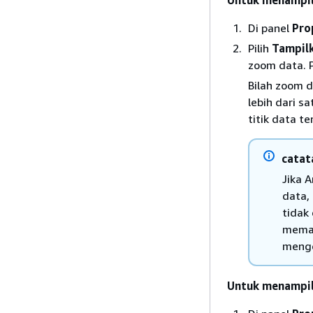
Untuk menampi
Di panel
Pro
Pilih
Tampil
zoom data. 
Bilah zoom d
lebih dari s
titik data t
catat
Jika 
data,
tidak
memas
menge
Untuk menampil