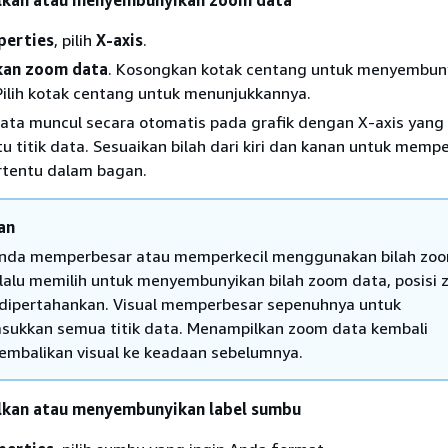
lkan atau menyembunyikan zoom data
perties
, pilih
X-axis
.
kan zoom data
. Kosongkan kotak centang untuk menyembun
Pilih kotak centang untuk menunjukkannya.
ata muncul secara otomatis pada grafik dengan X-axis yang 
atu titik data. Sesuaikan bilah dari kiri dan kanan untuk memp
ertentu dalam bagan.
an
Anda memperbesar atau memperkecil menggunakan bilah zo
 lalu memilih untuk menyembunyikan bilah zoom data, posisi
 dipertahankan. Visual memperbesar sepenuhnya untuk
ukkan semua titik data. Menampilkan zoom data kembali
mbalikan visual ke keadaan sebelumnya.
kan atau menyembunyikan label sumbu