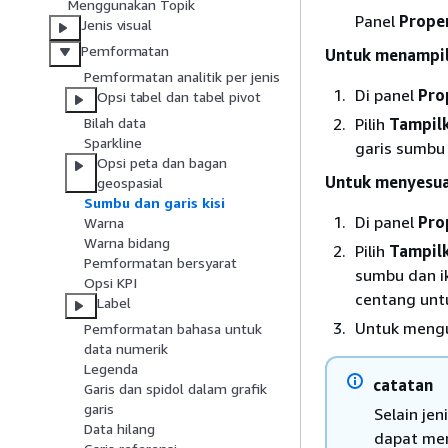
Menggunakan Topik
Panel
Prope
Jenis visual
Pemformatan
Untuk menampil
Pemformatan analitik per jenis
Di panel
Pro
Opsi tabel dan tabel pivot
Pilih
Tampilk
Bilah data
Sparkline
garis sumbu 
Opsi peta dan bagan
Untuk menyesua
geospasial
Sumbu dan garis kisi
Di panel
Pro
Warna
Warna bidang
Pilih
Tampilk
Pemformatan bersyarat
sumbu dan ik
Opsi KPI
centang unt
Label
Untuk mengub
Pemformatan bahasa untuk
data numerik
Legenda
catatan
Garis dan spidol dalam grafik
garis
Selain je
Data hilang
dapat men