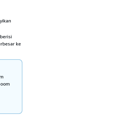
yikan
berisi
erbesar ke
om
 zoom