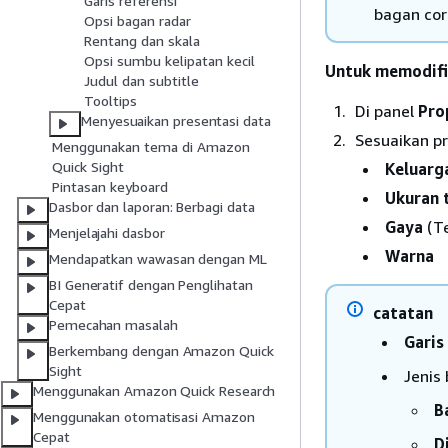
Garis referensi
bagan cor
Opsi bagan radar
Rentang dan skala
Opsi sumbu kelipatan kecil
Untuk memodifi
Judul dan subtitle
Tooltips
Di panel
Pro
Menyesuaikan presentasi data
Sesuaikan pr
Menggunakan tema di Amazon
Quick Sight
Keluarg
Pintasan keyboard
Ukuran 
Dasbor dan laporan: Berbagi data
Gaya
(Te
Menjelajahi dasbor
Warna
Mendapatkan wawasan dengan ML
BI Generatif dengan Penglihatan
Cepat
catatan
Pemecahan masalah
Garis
Berkembang dengan Amazon Quick
Sight
Jenis
Menggunakan Amazon Quick Research
B
Menggunakan otomatisasi Amazon
Cepat
D