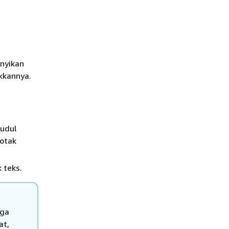
nyikan
ukkannya.
udul
kotak
 teks.
uga
at,