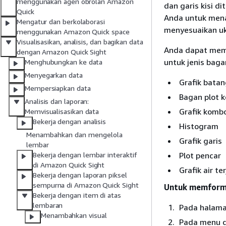
menggunakan agen obrolan Amazon
dan garis kisi 
Quick
Anda untuk mena
Mengatur dan berkolaborasi
menyesuaikan uk
menggunakan Amazon Quick space
Visualisasikan, analisis, dan bagikan data
Anda dapat memfo
dengan Amazon Quick Sight
untuk jenis baga
Menghubungkan ke data
Menyegarkan data
Grafik bata
Mempersiapkan data
Bagan plot k
Analisis dan laporan:
Grafik komb
Memvisualisasikan data
Bekerja dengan analisis
Histogram
Menambahkan dan mengelola
Grafik garis
lembar
Plot pencar
Bekerja dengan lembar interaktif
di Amazon Quick Sight
Grafik air te
Bekerja dengan laporan piksel
sempurna di Amazon Quick Sight
Untuk memformat
Bekerja dengan item di atas
lembaran
Pada halaman
Menambahkan visual
Pada menu di