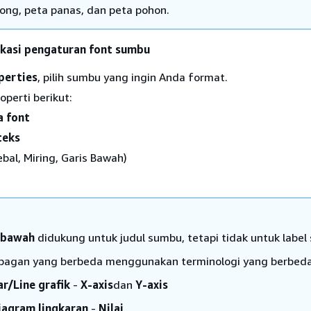
ong, peta panas, dan peta pohon.
kasi pengaturan font sumbu
perties
, pilih sumbu yang ingin Anda format.
operti berikut:
a font
teks
bal, Miring, Garis Bawah)
 bawah
didukung untuk judul sumbu, tetapi tidak untuk labe
 bagan yang berbeda menggunakan terminologi yang berbeda
ar/Line grafik
-
X-axis
dan
Y-axis
iagram lingkaran
-
Nilai