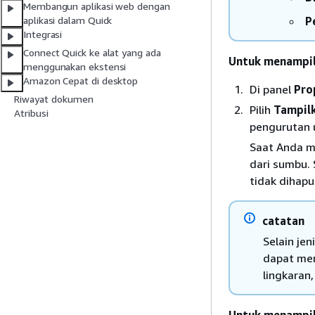
Membangun aplikasi web dengan
P
aplikasi dalam Quick
Integrasi
Connect Quick ke alat yang ada
Untuk menampil
menggunakan ekstensi
Amazon Cepat di desktop
Di panel
Pro
Riwayat dokumen
Pilih
Tampilk
Atribusi
pengurutan u
Saat Anda m
dari sumbu.
tidak dihapus
catatan
Selain je
dapat men
lingkaran