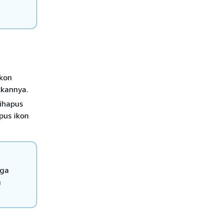
kon
kkannya.
ihapus
pus ikon
uga
m