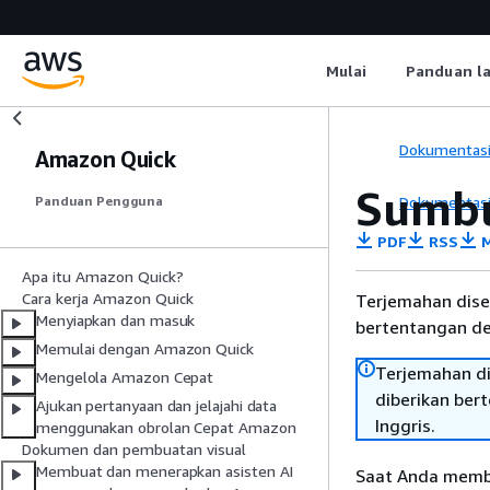
Mulai
Panduan l
Dokumentas
Amazon Quick
Sumbu 
Dokumentas
Panduan Pengguna
PDF
RSS
M
Apa itu Amazon Quick?
Cara kerja Amazon Quick
Terjemahan dise
Menyiapkan dan masuk
bertentangan den
Memulai dengan Amazon Quick
Terjemahan di
Mengelola Amazon Cepat
diberikan ber
Ajukan pertanyaan dan jelajahi data
Inggris.
menggunakan obrolan Cepat Amazon
Dokumen dan pembuatan visual
Membuat dan menerapkan asisten AI
Saat Anda membu