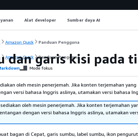
ayanan
Alat developer
Sumber daya AI
i
Amazon Quick
Panduan Pengguna
dan garis kisi pada ti
i
Amazon Quick
Panduan Pengguna
arkdown
Mode fokus
diakan oleh mesin penerjemah. Jika konten terjemahan yang 
gan versi bahasa Inggris aslinya, utamakan versi bahasa Ing
sediakan oleh mesin penerjemah. Jika konten terjemahan ya
tentangan dengan versi bahasa Inggris aslinya, utamakan ver
at bagan di Cepat, garis sumbu, label sumbu, ikon penguru