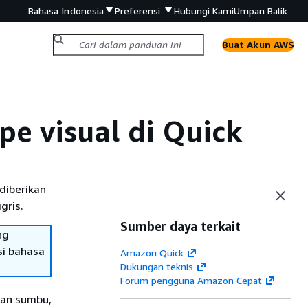
Bahasa Indonesia
Preferensi
Hubungi Kami
Umpan Balik
Buat Akun AWS
pe visual di Quick
diberikan
gris.
Sumber daya terkait
ng
si bahasa
Amazon Quick
Dukungan teknis
Forum pengguna Amazon Cepat
tan sumbu,