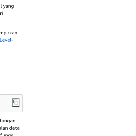
l yang
ri
ampirkan
Level-
itungan
lan data
fungsi,