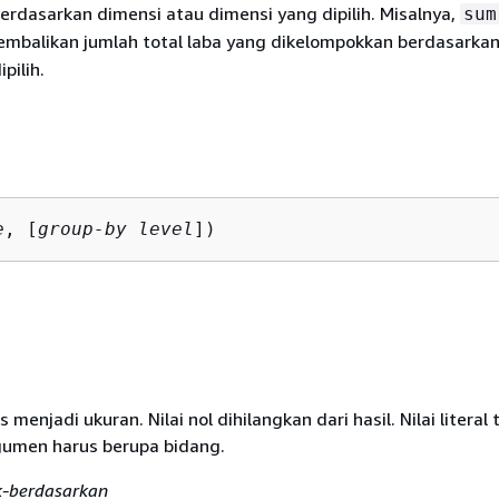
rdasarkan dimensi atau dimensi yang dipilih. Misalnya,
sum
balikan jumlah total laba yang dikelompokkan berdasarkan
pilih.
e
, [
group-by level
])
menjadi ukuran. Nilai nol dihilangkan dari hasil. Nilai literal 
gumen harus berupa bidang.
k-berdasarkan