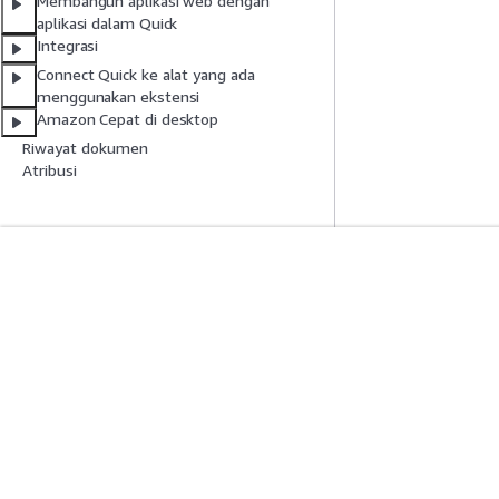
Membangun aplikasi web dengan
aplikasi dalam Quick
Integrasi
Connect Quick ke alat yang ada
menggunakan ekstensi
Amazon Cepat di desktop
Riwayat dokumen
Atribusi
Mulai
Panduan Lay
Tutorial Praktik Langsung AWS
Memilih layanan A
Pustaka Solusi AWS
Panduan layanan
Panduan Keputusan AWS
Tutorial AWS CLI 
Privasi
Syarat situs
Preferensi cookie
© 2026, Amazon Web Ser