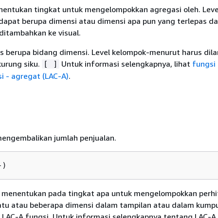
nentukan tingkat untuk mengelompokkan agregasi oleh. Leve
apat berupa dimensi atau dimensi apa pun yang terlepas da
ditambahkan ke visual.
 berupa bidang dimensi. Level kelompok-menurut harus dil
urung siku.
Untuk informasi selengkapnya, lihat
fungsi 
[ ]
i - agregat (LAC-A)
.
mengembalikan jumlah penjualan.
})
 menentukan pada tingkat apa untuk mengelompokkan perh
u atau beberapa dimensi dalam tampilan atau dalam kumpu
t LAC-A fungsi. Untuk informasi selengkapnya tentang LAC-A 