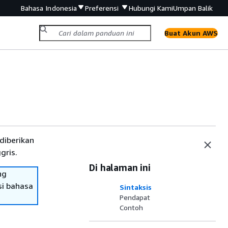
Bahasa Indonesia
Preferensi
Hubungi Kami
Umpan Balik
Buat Akun AWS
diberikan
gris.
Di halaman ini
ng
si bahasa
Sintaksis
Pendapat
Contoh