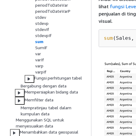
periodToDateVar
lihat
fungsi Leve
periodToDateVarP
penjualan di tin
stdev
visual.
stdevp
stdevIf
stdevpIf
sum
(Sales,
sum
SumIF
var
varIf
varp
varpIf
Fungsi perhitungan tabel
Bergabung dengan data
Mempersiapkan bidang data
Memfilter data
Mempratinjau tabel dalam
kumpulan data
Menggunakan SQL untuk
menyesuaikan data
Menambahkan data geospasial