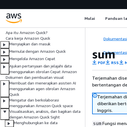
Amazon Quick
Panduan Pengguna
Mulai
Panduan l
Apa itu Amazon Quick?
Cara kerja Amazon Quick
Dokumentas
Menyiapkan dan masuk
sum
Memulai dengan Amazon Quick
Dokumentas
Mengelola Amazon Cepat
PDF
RSS
M
Ajukan pertanyaan dan jelajahi data
menggunakan obrolan Cepat Amazon
Dokumen dan pembuatan visual
Terjemahan dise
Membuat dan menerapkan asisten AI
bertentangan den
menggunakan agen obrolan Amazon
Quick
Terjemahan di
Mengatur dan berkolaborasi
diberikan ber
menggunakan Amazon Quick space
Inggris.
Visualisasikan, analisis, dan bagikan data
dengan Amazon Quick Sight
Menghubungkan ke data
Fungsi men
sum