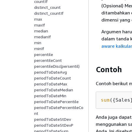
countIf
(Opsional) Me
distinct_count
ditambahkan d
distinct_countIf
max
dimensi yang 
maxIf
median
Argumen harus
medianIf
dalam tanda k
min
aware kalkulas
minIf
percentile
percentileCont
percentileDisc(persentil)
Contoh
periodToDateAvg
periodToDateCount
Contoh berikut 
periodToDateMax
periodToDateMedian
periodToDateMin
sum
(
{
Sales
periodToDatePercentile
periodToDatePercentileCo
nt
Anda juga dapat
periodToDateStDev
menggunakan sat
periodToDateStDevP
Anda. Ini disebu
periodToDateSum