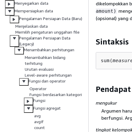
dikelompokkan be
Menyegarkan data
mengem
amount)
Mempersiapkan data
(opsional) yang di
Pengalaman Persiapan Data (Baru)
Menjelaskan data
Memilih pengaturan unggahan file
Pengalaman Persiapan Data
Sintaksis
(Legacy)
Menambahkan perhitungan
Menambahkan bidang
sum(
measur
terhitung
Urutan evaluasi
Level-aware perhitungan
Fungsi dan operator
Pendapat
Operator
Fungsi berdasarkan kategori
Fungsi
mengukur
Fungsi agregat
Argumen harus 
avg
berfungsi. Ar
avgIf
count
tingkat kelompo