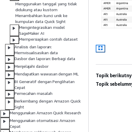
Menggunakan tanggal yang tidak
didukung atau kustom
Menambahkan kunci unik ke
kumpulan data Quick Sight
Mengintegrasikan model
SageMaker AI
Mempersiapkan contoh dataset
Analisis dan laporan:
Memvisualisasikan data
Dasbor dan laporan: Berbagi data
Menjelajahi dasbor
Mendapatkan wawasan dengan ML
Topik berikutny
BI Generatif dengan Penglihatan
Topik sebelumn
Cepat
Pemecahan masalah
Berkembang dengan Amazon Quick
Sight
Menggunakan Amazon Quick Research
Menggunakan otomatisasi Amazon
Cepat