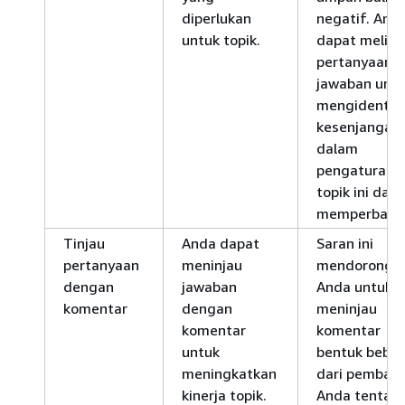
diperlukan
negatif. And
untuk topik.
dapat meliha
pertanyaan 
jawaban unt
mengidentifi
kesenjangan
dalam
pengaturan
topik ini dan
memperbaiki
Tinjau
Anda dapat
Saran ini
pertanyaan
meninjau
mendorong
dengan
jawaban
Anda untuk
komentar
dengan
meninjau
komentar
komentar
untuk
bentuk beba
meningkatkan
dari pembac
kinerja topik.
Anda tentan