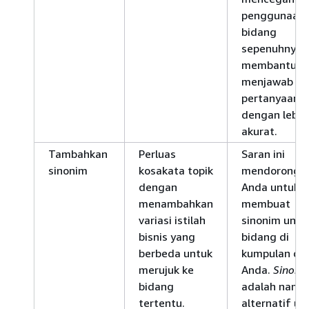
penggunaan
bidang
sepenuhnya 
membantu
menjawab
pertanyaan
dengan lebih
akurat.
Tambahkan
Perluas
Saran ini
sinonim
kosakata topik
mendorong
dengan
Anda untuk
menambahkan
membuat
variasi istilah
sinonim untu
bisnis yang
bidang di
berbeda untuk
kumpulan da
merujuk ke
Anda.
Sinoni
bidang
adalah nama
tertentu.
alternatif un