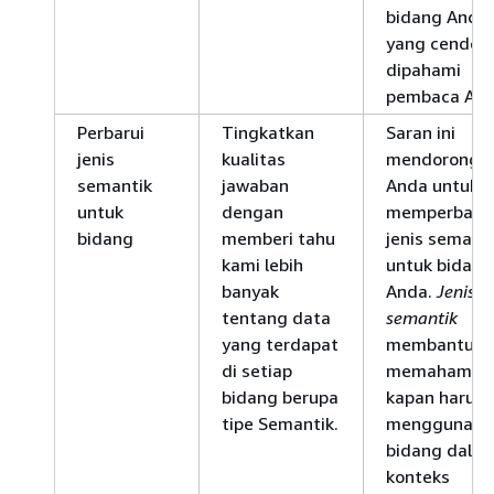
bidang Anda
yang cender
dipahami
pembaca And
Perbarui
Tingkatkan
Saran ini
jenis
kualitas
mendorong
semantik
jawaban
Anda untuk
untuk
dengan
memperbarui
bidang
memberi tahu
jenis semant
kami lebih
untuk bidang
banyak
Anda.
Jenis
tentang data
semantik
yang terdapat
membantu
di setiap
memahami
bidang berupa
kapan harus
tipe Semantik.
menggunaka
bidang dala
konteks