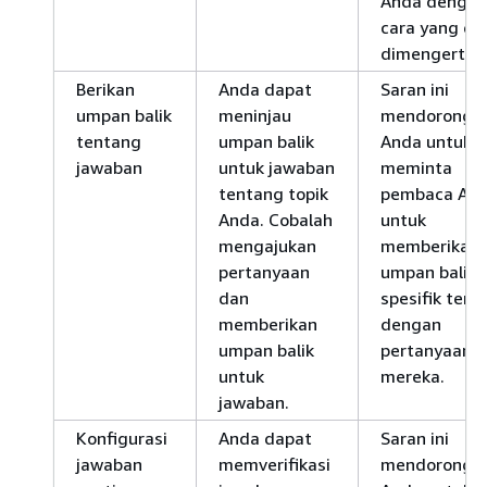
Anda dengan
cara yang da
dimengerti.
Berikan
Anda dapat
Saran ini
umpan balik
meninjau
mendorong
tentang
umpan balik
Anda untuk
jawaban
untuk jawaban
meminta
tentang topik
pembaca An
Anda. Cobalah
untuk
mengajukan
memberikan
pertanyaan
umpan balik
dan
spesifik terka
memberikan
dengan
umpan balik
pertanyaan
untuk
mereka.
jawaban.
Konfigurasi
Anda dapat
Saran ini
jawaban
memverifikasi
mendorong