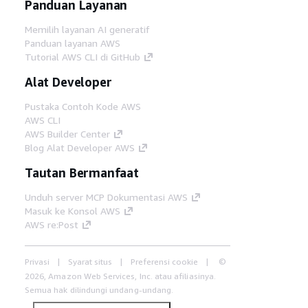
Panduan Layanan
Memilih layanan AI generatif
Panduan layanan AWS
Tutorial AWS CLI di GitHub
Alat Developer
Pustaka Contoh Kode AWS
AWS CLI
AWS Builder Center
Blog Alat Developer AWS
Tautan Bermanfaat
Unduh server MCP Dokumentasi AWS
Masuk ke Konsol AWS
AWS re:Post
Privasi
Syarat situs
Preferensi cookie
©
2026, Amazon Web Services, Inc. atau afiliasinya.
Semua hak dilindungi undang-undang.