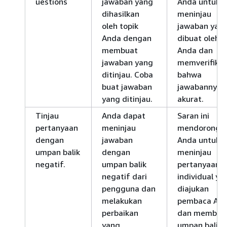
uestions
jawaban yang
Anda untuk
dihasilkan
meninjau
oleh topik
jawaban yan
Anda dengan
dibuat oleh t
membuat
Anda dan
jawaban yang
memverifikas
ditinjau. Coba
bahwa
buat jawaban
jawabannya
yang ditinjau.
akurat.
Tinjau
Anda dapat
Saran ini
pertanyaan
meninjau
mendorong
dengan
jawaban
Anda untuk
umpan balik
dengan
meninjau
negatif.
umpan balik
pertanyaan
negatif dari
individual ya
pengguna dan
diajukan
melakukan
pembaca An
perbaikan
dan memberi
yang
umpan balik