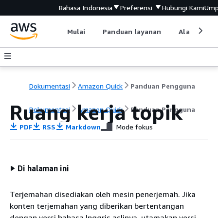
Bahasa Indonesia
Preferensi
Hubungi Kami
Ump
Mulai
Panduan layanan
Alat devel
Dokumentasi
Amazon Quick
Panduan Pengguna
Ruang kerja topik
Dokumentasi
Amazon Quick
Panduan Pengguna
PDF
RSS
Markdown
Mode fokus
Di halaman ini
Terjemahan disediakan oleh mesin penerjemah. Jika
konten terjemahan yang diberikan bertentangan
dengan versi bahasa Inggris aslinya, utamakan versi