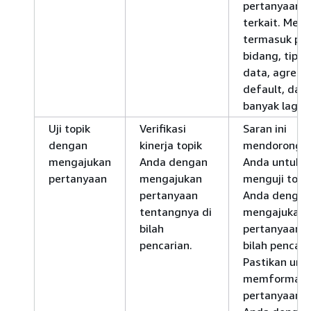
pertanyaan
terkait. Mere
termasuk pe
bidang, tipe
data, agrega
default, dan
banyak lagi.
Uji topik
Verifikasi
Saran ini
dengan
kinerja topik
mendorong
mengajukan
Anda dengan
Anda untuk
pertanyaan
mengajukan
menguji topi
pertanyaan
Anda dengan
tentangnya di
mengajukan
bilah
pertanyaan d
pencarian.
bilah pencari
Pastikan unt
memformat
pertanyaan