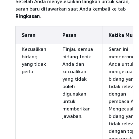
Setelah Anda menyelesaikan langkah untuk saran,
saran baru ditawarkan saat Anda kembali ke tab
Ringkasan
.
Saran
Pesan
Ketika Munc
Kecualikan
Tinjau semua
Saran ini
bidang
bidang topik
mendorong
yang tidak
Anda dan
Anda untuk
perlu
kecualikan
mengecualik
yang tidak
bidang yang
boleh
tidak relevan
digunakan
dengan
untuk
pembaca And
memberikan
Mengecualik
jawaban.
bidang yang
tidak relevan
dengan topik
mencegah