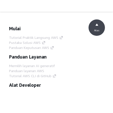
Mulai
Atas
Tutorial Praktik Langsung AWS
Pustaka Solusi AWS
Panduan Keputusan AWS
Panduan Layanan
Memilih layanan AI generatif
Panduan layanan AWS
Tutorial AWS CLI di GitHub
Alat Developer
Pustaka Contoh Kode AWS
AWS CLI
AWS Builder Center
Blog Alat Developer AWS