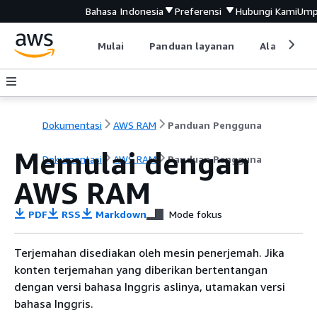
Bahasa Indonesia
Preferensi
Hubungi Kami
Ump
Mulai
Panduan layanan
Alat devel
Dokumentasi
AWS RAM
Panduan Pengguna
Memulai dengan
Dokumentasi
AWS RAM
Panduan Pengguna
AWS RAM
PDF
RSS
Markdown
Mode fokus
Terjemahan disediakan oleh mesin penerjemah. Jika
konten terjemahan yang diberikan bertentangan
dengan versi bahasa Inggris aslinya, utamakan versi
bahasa Inggris.