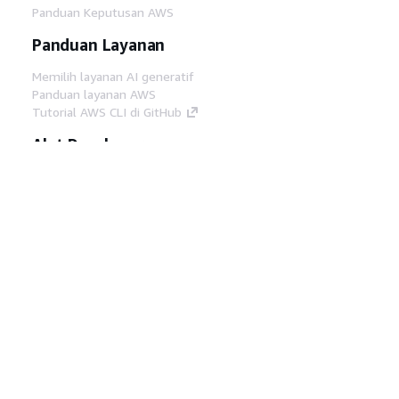
Panduan Keputusan AWS
Panduan Layanan
Memilih layanan AI generatif
Panduan layanan AWS
Tutorial AWS CLI di GitHub
Alat Developer
Pustaka Contoh Kode AWS
AWS CLI
AWS Builder Center
Blog Alat Developer AWS
Tautan Bermanfaat
Unduh server MCP Dokumentasi AWS
Masuk ke Konsol AWS
AWS re:Post
Privasi
Syarat situs
Preferensi cookie
©
2026, Amazon Web Services, Inc. atau afiliasinya.