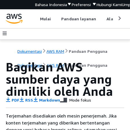
Bahasa Indonesia
Preferensi
Hubungi Kami
Ump
Mulai
Panduan layanan
Alat devel
Dokumentasi
AWS RAM
Panduan Pengguna
Bagikan AWS
Dokumentasi
AWS RAM
Panduan Pengguna
sumber daya yang
dimiliki oleh Anda
PDF
RSS
Markdown
Mode fokus
Terjemahan disediakan oleh mesin penerjemah. Jika
konten terjemahan yang diberikan bertentangan
dengan versi bahasa Inggris aslinya, utamakan versi