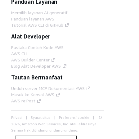
Panduan Layanan
Memilih layanan AI generatif
Panduan layanan AWS
Tutorial AWS CLI di GitHub
Alat Developer
Pustaka Contoh Kode AWS
AWS CLI
AWS Builder Center
Blog Alat Developer AWS
Tautan Bermanfaat
Unduh server MCP Dokumentasi AWS
Masuk ke Konsol AWS
AWS re:Post
Privasi
Syarat situs
Preferensi cookie
©
2026, Amazon Web Services, Inc. atau afiliasinya.
Semua hak dilindungi undang-undang.