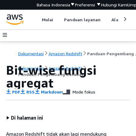
Bahasa Indonesia
Preferensi
Hubungi Kami
Ump
Mulai
Panduan layanan
Alat devel
Dokumentasi
Amazon Redshift
Pandu
Bit-wise fungsi
Dokumentasi
Amazon Redshift
Panduan Pengembang Database
agregat
PDF
RSS
Markdown
Mode fokus
Di halaman ini
Amazon Redshift tidak akan lagi mendukung