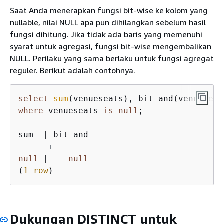
Saat Anda menerapkan fungsi bit-wise ke kolom yang
nullable, nilai NULL apa pun dihilangkan sebelum hasil
fungsi dihitung. Jika tidak ada baris yang memenuhi
syarat untuk agregasi, fungsi bit-wise mengembalikan
NULL. Perilaku yang sama berlaku untuk fungsi agregat
reguler. Berikut adalah contohnya.
select
sum
(venueseats), bit_and(venueseat
where
 venueseats 
is
null
;

sum  
|
------+---------
null
|
null
(
1
row
)
Dukungan DISTINCT untuk