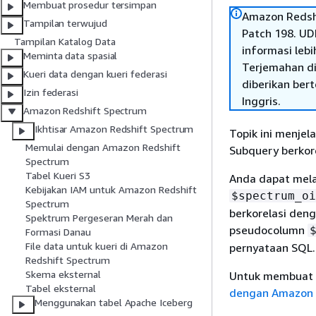
Membuat prosedur tersimpan
Amazon Redshi
Tampilan terwujud
Patch 198. UD
Tampilan Katalog Data
informasi lebih
Meminta data spasial
Terjemahan di
Kueri data dengan kueri federasi
diberikan ber
Izin federasi
Inggris.
Amazon Redshift Spectrum
Ikhtisar Amazon Redshift Spectrum
Topik ini menjel
Memulai dengan Amazon Redshift
Subquery berkore
Spectrum
Tabel Kueri S3
Anda dapat mela
Kebijakan IAM untuk Amazon Redshift
$spectrum_oi
Spectrum
berkorelasi den
Spektrum Pergeseran Merah dan
pseudocolumn
Formasi Danau
File data untuk kueri di Amazon
pernyataan SQL.
Redshift Spectrum
Skema eksternal
Untuk membuat sk
Tabel eksternal
dengan Amazon 
Menggunakan tabel Apache Iceberg