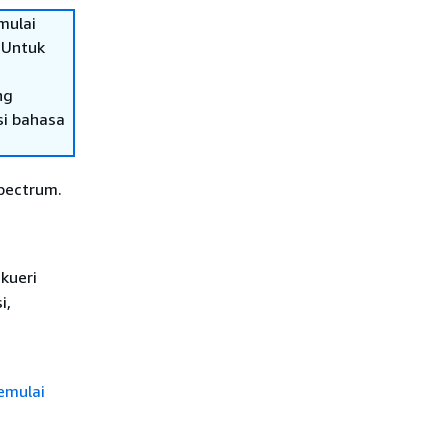
mulai
 Untuk
ng
si bahasa
Spectrum.
kueri
i,
emulai