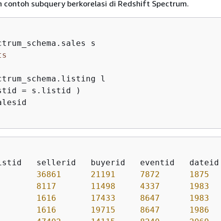
ah contoh subquery berkorelasi di Redshift Spectrum.
ts
stid 
=
alesid

36861
21191
7872
1875
8117
11498
4337
1983
1616
17433
8647
1983
1616
19715
8647
1986