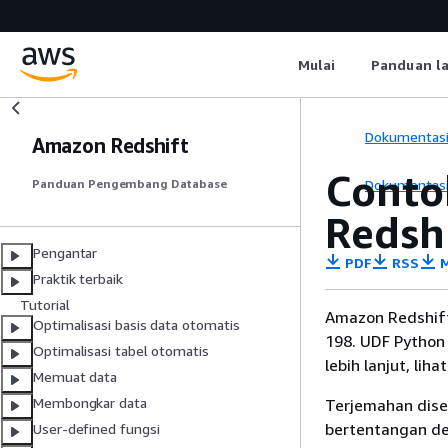
Mulai
Panduan l
Dokumentas
Amazon Redshift
Conto
Dokumentas
Panduan Pengembang Database
Redsh
Pengantar
PDF
RSS
M
Praktik terbaik
Tutorial
Amazon Redshift
Optimalisasi basis data otomatis
198. UDF Python 
Optimalisasi tabel otomatis
lebih lanjut, liha
Memuat data
Membongkar data
Terjemahan dise
bertentangan den
User-defined fungsi