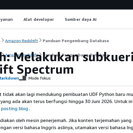
ayanan
Alat developer
Sumber daya AI
i
Amazon Redshift
Panduan Pengembang Database
h: Melakukan subkueri
i
Amazon Redshift
Panduan Pengembang Database
ift Spectrum
arkdown
Mode fokus
 tidak akan lagi mendukung pembuatan UDF Python baru mul
yang ada akan terus berfungsi hingga 30 Juni 2026. Untuk i
t
posting blog
.
diakan oleh mesin penerjemah. Jika konten terjemahan yang 
gan versi bahasa Inggris aslinya, utamakan versi bahasa Ing