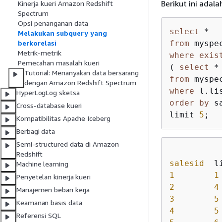
Berikut ini adal
Kinerja kueri Amazon Redshift
Spectrum
Opsi penanganan data
select
*
Melakukan subquery yang
from
berkorelasi
Metrik-metrik
where
exis
Pemecahan masalah kueri
( 
select
*
Tutorial: Menanyakan data bersarang
from
dengan Amazon Redshift Spectrum
where
 l.li
HyperLogLog sketsa
order
by
 s
Cross-database kueri
limit 
5
Kompatibilitas Apache Iceberg
Berbagi data
Semi-structured data di Amazon
Redshift
salesid
Machine learning
1
1
Penyetelan kinerja kueri
2
4
Manajemen beban kerja
3
5
Keamanan basis data
4
5
Referensi SQL