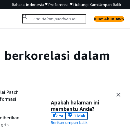
Bahasa Indonesia
Preferensi
Hubungi Kami
Umpan Balik
Buat Akun AWS
 berkorelasi dalam
ai Patch
nformasi
Apakah halaman ini
membantu Anda?
Ya
Tidak
diberikan
Berikan umpan balik
gris.