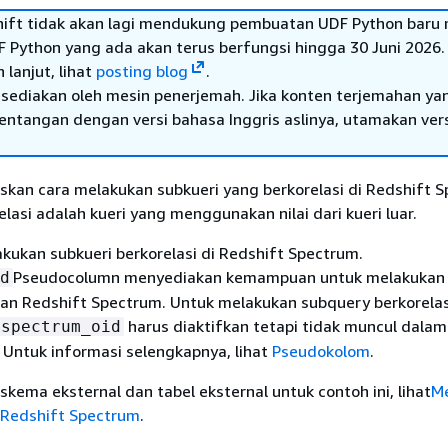
ft tidak akan lagi mendukung pembuatan UDF Python baru 
F Python yang ada akan terus berfungsi hingga 30 Juni 2026.
 lanjut, lihat
posting blog
.
sediakan oleh mesin penerjemah. Jika konten terjemahan ya
tentangan dengan versi bahasa Inggris aslinya, utamakan ver
askan cara melakukan subkueri yang berkorelasi di Redshift 
lasi adalah kueri yang menggunakan nilai dari kueri luar.
kukan subkueri berkorelasi di Redshift Spectrum.
Pseudocolumn menyediakan kemampuan untuk melakukan 
d
gan Redshift Spectrum. Untuk melakukan subquery berkorelas
harus diaktifkan tetapi tidak muncul dalam
$spectrum_oid
 Untuk informasi selengkapnya, lihat
Pseudokolom
.
ema eksternal dan tabel eksternal untuk contoh ini, lihat
M
Redshift Spectrum
.