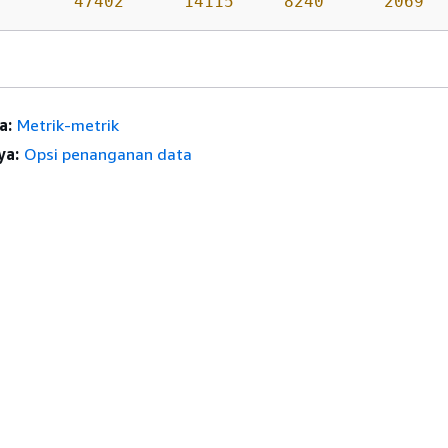
47402
14115
8240
2069
a:
Metrik-metrik
ya:
Opsi penanganan data