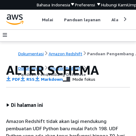
Bahasa Indonesia
Preferensi
Hubungi Kami
Ump
Mulai
Panduan layanan
Alat devel
Dokumentasi
Amazon Redshift
Pandu
ALTER SCHEMA
Dokumentasi
Amazon Redshift
Panduan Pengembang Database
PDF
RSS
Markdown
Mode fokus
Di halaman ini
Amazon Redshift tidak akan lagi mendukung
pembuatan UDF Python baru mulai Patch 198. UDF
Python yang ada akan terus berfungsi hingga 30 Juni