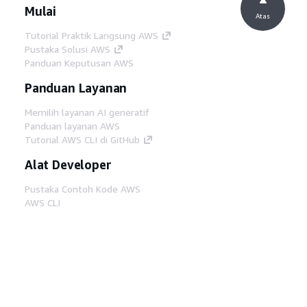
Mulai
Atas
Tutorial Praktik Langsung AWS
Pustaka Solusi AWS
Panduan Keputusan AWS
Panduan Layanan
Memilih layanan AI generatif
Panduan layanan AWS
Tutorial AWS CLI di GitHub
Alat Developer
Pustaka Contoh Kode AWS
AWS CLI
AWS Builder Center
Blog Alat Developer AWS
Tautan Bermanfaat
Unduh server MCP Dokumentasi AWS
Masuk ke Konsol AWS
AWS re:Post