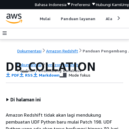
Bahasa Indonesia
Preferensi
Hubungi Kami
Ump
Mulai
Panduan layanan
Alat devel
Dokumentasi
Amazon Redshift
Pandu
DB_COLLATION
Dokumentasi
Amazon Redshift
Panduan Pengembang Database
PDF
RSS
Markdown
Mode fokus
Di halaman ini
Amazon Redshift tidak akan lagi mendukung
pembuatan UDF Python baru mulai Patch 198. UDF
Python yang ada akan terus berfungsi hingga 30 Juni