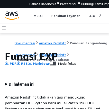
Bahasa Indonesia
Preferensi
Hubungi Kami
Ump
Mulai
Panduan layanan
Alat devel
Dokumentasi
Amazon Redshift
Pandu
Fungsi EXP
Dokumentasi
Amazon Redshift
Panduan Pengembang Database
PDF
RSS
Markdown
Mode fokus
Di halaman ini
Amazon Redshift tidak akan lagi mendukung
pembuatan UDF Python baru mulai Patch 198. UDF
Python yang ada akan terus berfungsi hingga 30 Juni