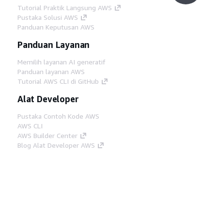
Tutorial Praktik Langsung AWS
Pustaka Solusi AWS
Panduan Keputusan AWS
Panduan Layanan
Memilih layanan AI generatif
Panduan layanan AWS
Tutorial AWS CLI di GitHub
Alat Developer
Pustaka Contoh Kode AWS
AWS CLI
AWS Builder Center
Blog Alat Developer AWS
Tautan Bermanfaat
Unduh server MCP Dokumentasi AWS
Masuk ke Konsol AWS
AWS re:Post