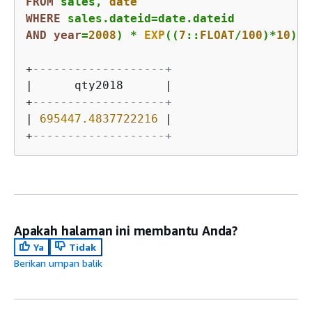
FROM
 sales, 
date
WHERE
 sales.dateid
=
AND
year
=
2008
) 
*
EXP
((
7
::
FLOAT
/
100
)
*
10
) q
+
-------------------+
|
      qty2018      
|
+
-------------------+
|
695447.4837722216
|
+
-------------------+
Apakah halaman ini membantu Anda?
Ya
Tidak
Berikan umpan balik