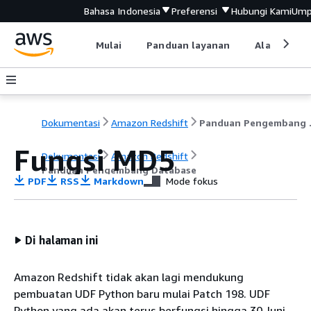
Bahasa Indonesia
Preferensi
Hubungi Kami
Ump
Mulai
Panduan layanan
Alat devel
Dokumentasi
Amazon Redshift
Pandu
Fungsi MD5
Dokumentasi
Amazon Redshift
Panduan Pengembang Database
PDF
RSS
Markdown
Mode fokus
Di halaman ini
Amazon Redshift tidak akan lagi mendukung
pembuatan UDF Python baru mulai Patch 198. UDF
Python yang ada akan terus berfungsi hingga 30 Juni