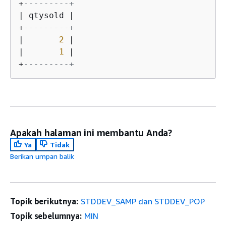
+
---------+
|
 qtysold 
|
+
---------+
|
2
|
|
1
|
+
---------+
Apakah halaman ini membantu Anda?
Ya
Tidak
Berikan umpan balik
Topik berikutnya:
STDDEV_SAMP dan STDDEV_POP
Topik sebelumnya:
MIN