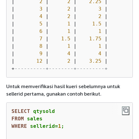
|
2
|
2
|
2.25
|
|
3
|
2
|
3
|
|
4
|
2
|
2
|
|
5
|
1
|
1.5
|
|
6
|
1
|
1
|
|
7
|
1.5
|
1.75
|
|
8
|
1
|
1
|
|
9
|
4
|
4
|
|
12
|
2
|
3.25
|
+
----------+--------+---------+
Untuk memverifikasi hasil kueri sebelumnya untuk
sellerid pertama, gunakan contoh berikut.
SELECT
FROM
WHERE
 sellerid
=
1
;