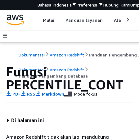
Bahasa Indonesia
Preferensi
Hubungi Kami
Ump
Mulai
Panduan layanan
Alat devel
Dokumentasi
Amazon Redshift
Pandu
Fungsi
Dokumentasi
Amazon Redshift
Panduan Pengembang Database
PERCENTILE_CONT
PDF
RSS
Markdown
Mode fokus
Di halaman ini
Amazon Redshift tidak akan lagi mendukung