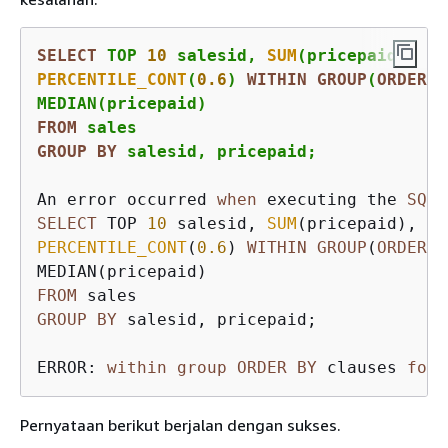
SELECT
 TOP 
10
 salesid, 
SUM
PERCENTILE_CONT
(
0.6
) 
WITHIN
GROUP
(
ORDER
B
FROM
GROUP
BY
 salesid, pricepaid;
An error occurred 
when
 executing the 
SQL
SELECT
 TOP 
10
 salesid, 
SUM
PERCENTILE_CONT
(
0.6
) 
WITHIN
GROUP
(
ORDER
B
FROM
GROUP
BY
 salesid, pricepaid;

ERROR: 
within
group
ORDER
BY
 clauses 
for
 
Pernyataan berikut berjalan dengan sukses.