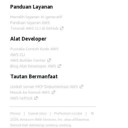
Panduan Layanan
Memilih layanan AI generatif
Panduan layanan AWS
Tutorial AWS CLI di GitHub
Alat Developer
Pustaka Contoh Kode AWS
AWS CLI
AWS Builder Center
Blog Alat Developer AWS
Tautan Bermanfaat
Unduh server MCP Dokumentasi AWS
Masuk ke Konsol AWS
AWS re:Post
Privasi
Syarat situs
Preferensi cookie
©
2026, Amazon Web Services, Inc. atau afiliasinya.
Semua hak dilindungi undang-undang.