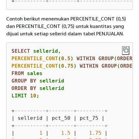
+
----------+---------+-----------------+-
Contoh berikut menemukan PERCENTILE_CONT (0,5)
dan PERCENTILE_CONT (0,75) untuk kuantitas yang
dijual untuk setiap sellerid dalam tabel PENJUALAN.
SELECT
PERCENTILE_CONT
(
0.5
) 
WITHIN
GROUP
(
ORDER
B
PERCENTILE_CONT
(
0.75
) 
WITHIN
GROUP
(
ORDER
FROM
GROUP
BY
ORDER
BY
 sellerid

LIMIT 
10
;
+
----------+--------+---------+
|
 sellerid 
|
 pct_50 
|
 pct_75 
|
+
----------+--------+---------+
|
1
|
1.5
|
1.75
|