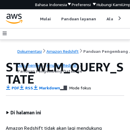
Bahasa Indonesia
Preferensi
Hubungi Kami
Ump
Mulai
Panduan layanan
Alat devel
Dokumentasi
Amazon Redshift
Pandu
STV_WLM_QUERY_S
Dokumentasi
Amazon Redshift
Panduan Pengembang Database
TATE
PDF
RSS
Markdown
Mode fokus
Di halaman ini
Amazon Redshift tidak akan lagi mendukung