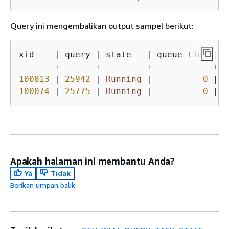
Query ini mengembalikan output sampel berikut:
xid    
|
 query 
|
 state   
|
 queue_time 
|
-------+-------+---------+------------+--
100813
|
25942
|
Running
|
0
|
100074
|
25775
|
Running
|
0
|
2
Apakah halaman ini membantu Anda?
Ya
Tidak
Berikan umpan balik