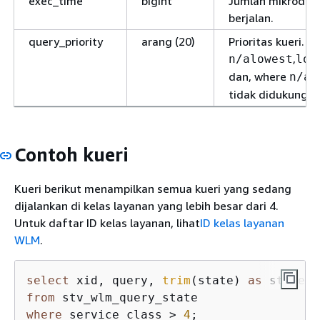
exec_time
bigint
Jumlah mikrodeti
berjalan.
query_priority
arang (20)
Prioritas kueri. 
,
,
n/a
lowest
low
dan, where
b
n/a
tidak didukung.
Contoh kueri
Kueri berikut menampilkan semua kueri yang sedang
dijalankan di kelas layanan yang lebih besar dari 4.
Untuk daftar ID kelas layanan, lihat
ID kelas layanan
WLM
.
select
 xid, query, 
trim
(state) 
as
from
where
 service_class 
>
4
;