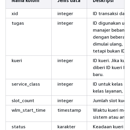
Nama kolom
Jenis data
Deskripsi
xid
integer
ID transaksi dari
tugas
integer
ID digunakan unt
manajer beban ke
dengan beberapa I
dimulai ulang, kue
tetapi bukan ID t
kueri
integer
ID kueri. Jika kue
diberi ID kueri b
baru.
service_class
integer
ID untuk kelas la
kelas layanan, lih
slot_count
integer
Jumlah slot kuer
wlm_start_time
timestamp
Waktu kueri mema
sistem atau antri
status
karakter
Keadaan kueri ata