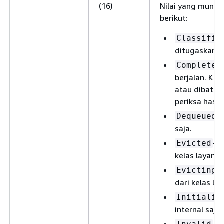
(16)
Nilai yang mungk
berikut:
Classifie
ditugaskan ke
Completed
berjalan. Kue
atau dibatalk
periksa hasil
—
Dequeued
saja.
— 
Evicted
kelas layanan
—
Evicting
dari kelas la
Initializ
internal saja.