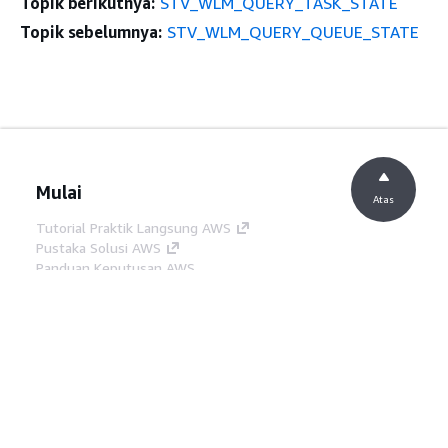
Topik berikutnya:
STV_WLM_QUERY_TASK_STATE
Topik sebelumnya:
STV_WLM_QUERY_QUEUE_STATE
Mulai
Atas
Tutorial Praktik Langsung AWS
Pustaka Solusi AWS
Panduan Keputusan AWS
Panduan Layanan
Memilih layanan AI generatif
Panduan layanan AWS
Tutorial AWS CLI di GitHub
Alat Developer