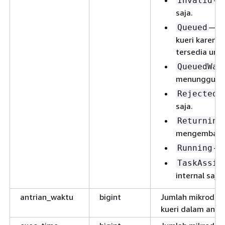
— 
Invalid
saja.
— Ku
Queued
kueri karena 
tersedia unt
QueuedWai
menunggu dal
—
Rejected
saja.
Returning
mengembalikan
— 
Running
TaskAssig
internal saja.
antrian_waktu
bigint
Jumlah mikrodeti
kueri dalam antri