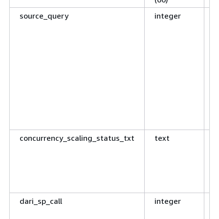
source_query
integer
J
m
c
d
m
h
h
d
b
a
concurrency_scaling_status_txt
text
D
k
c
c
k
dari_sp_call
integer
J
d