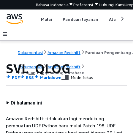
Bahasa Indonesia
Preferensi
Hubungi Kami
Ump
Mulai
Panduan layanan
Alat devel
Dokumentasi
Amazon Redshift
Pandu
SVL_QLOG
Dokumentasi
Amazon Redshift
Panduan Pengembang Database
PDF
RSS
Markdown
Mode fokus
Di halaman ini
Amazon Redshift tidak akan lagi mendukung
pembuatan UDF Python baru mulai Patch 198. UDF
Python yang ada akan terus berfungsi hingga 30 Juni