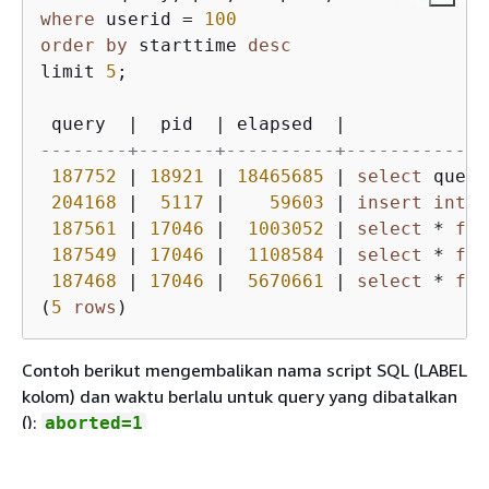
where
 userid 
=
100
order
by
 starttime 
desc
limit 
5
;

 query  
|
  pid  
|
 elapsed  
|
--------+-------+----------+-------------
187752
|
18921
|
18465685
|
select
 query
204168
|
5117
|
59603
|
insert
into
 
187561
|
17046
|
1003052
|
select
*
fro
187549
|
17046
|
1108584
|
select
*
fro
187468
|
17046
|
5670661
|
select
*
fro
(
5
rows
Contoh berikut mengembalikan nama script SQL (LABEL
kolom) dan waktu berlalu untuk query yang dibatalkan
():
aborted=1
select
 query, elapsed, 
trim