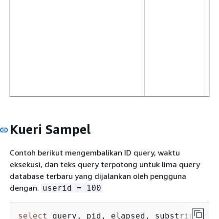
t
p
J
d
b
p
b
a
Kueri Sampel
Contoh berikut mengembalikan ID query, waktu
eksekusi, dan teks query terpotong untuk lima query
database terbaru yang dijalankan oleh pengguna
dengan.
userid = 100
select
 query, pid, elapsed, substring 
fro