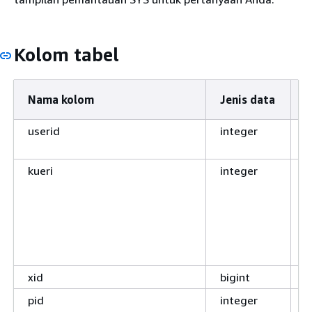
Kolom tabel
Nama kolom
Jenis data
D
userid
integer
I
m
kueri
integer
I
m
u
d
t
s
xid
bigint
I
pid
integer
I