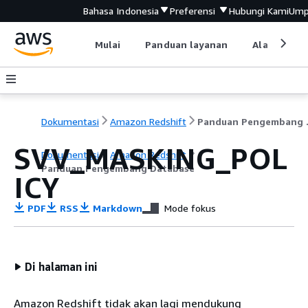
Bahasa Indonesia
Preferensi
Hubungi Kami
Ump
Mulai
Panduan layanan
Alat devel
Dokumentasi
Amazon Redshift
Pandu
SVV_MASKING_POL
Dokumentasi
Amazon Redshift
Panduan Pengembang Database
ICY
PDF
RSS
Markdown
Mode fokus
Di halaman ini
Amazon Redshift tidak akan lagi mendukung