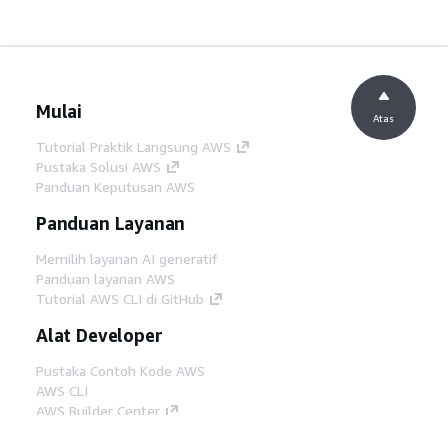
Mulai
Atas
Tutorial Praktik Langsung AWS
Pustaka Solusi AWS
Panduan Keputusan AWS
Panduan Layanan
Memilih layanan AI generatif
Panduan layanan AWS
Tutorial AWS CLI di GitHub
Alat Developer
Pustaka Contoh Kode AWS
AWS CLI
AWS Builder Center
Blog Alat Developer AWS