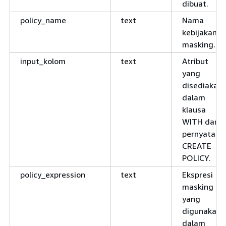
dibuat.
policy_name
text
Nama
kebijakan
masking.
input_kolom
text
Atribut
yang
disediakan
dalam
klausa
WITH dari
pernyataan
CREATE
POLICY.
policy_expression
text
Ekspresi
masking
yang
digunakan
dalam