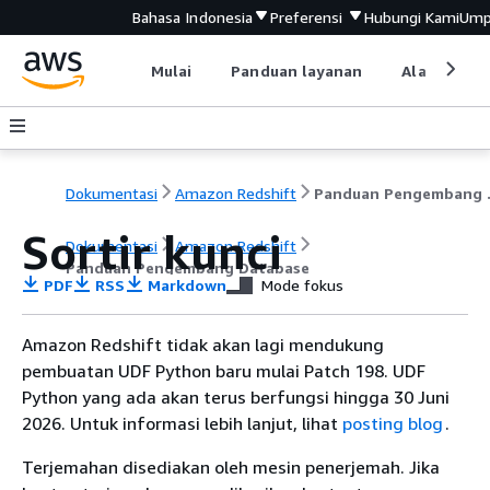
Bahasa Indonesia
Preferensi
Hubungi Kami
Ump
Mulai
Panduan layanan
Alat devel
Dokumentasi
Amazon Redshift
Pandu
Sortir kunci
Dokumentasi
Amazon Redshift
Panduan Pengembang Database
PDF
RSS
Markdown
Mode fokus
Amazon Redshift tidak akan lagi mendukung
pembuatan UDF Python baru mulai Patch 198. UDF
Python yang ada akan terus berfungsi hingga 30 Juni
2026. Untuk informasi lebih lanjut, lihat
posting blog
.
Terjemahan disediakan oleh mesin penerjemah. Jika