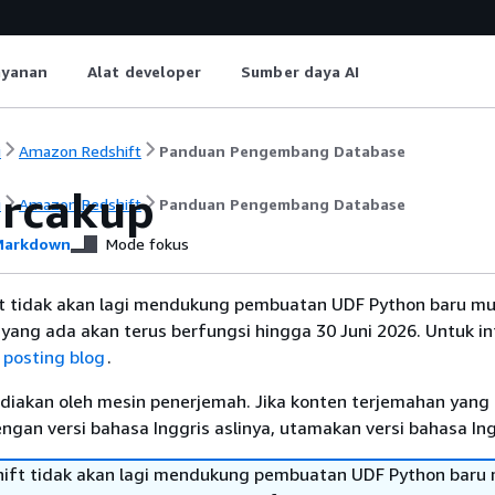
ayanan
Alat developer
Sumber daya AI
i
Amazon Redshift
Panduan Pengembang Database
ercakup
i
Amazon Redshift
Panduan Pengembang Database
arkdown
Mode fokus
 tidak akan lagi mendukung pembuatan UDF Python baru mul
yang ada akan terus berfungsi hingga 30 Juni 2026. Untuk i
t
posting blog
.
diakan oleh mesin penerjemah. Jika konten terjemahan yang 
gan versi bahasa Inggris aslinya, utamakan versi bahasa Ing
ft tidak akan lagi mendukung pembuatan UDF Python baru 