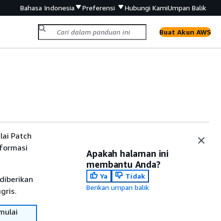
Bahasa Indonesia
Preferensi
Hubungi Kami
Umpan Balik
Buat Akun AWS
ai Patch
nformasi
Apakah halaman ini
membantu Anda?
Ya
Tidak
diberikan
Berikan umpan balik
gris.
mulai