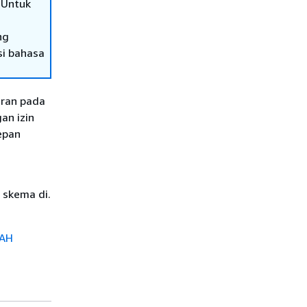
 Untuk
ng
si bahasa
eran pada
an izin
epan
 skema di.
BAH