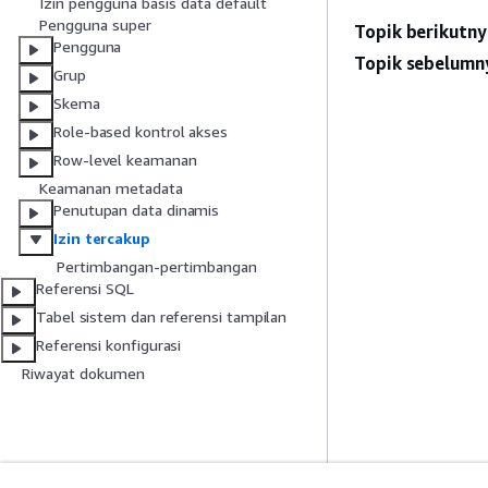
Izin pengguna basis data default
Pengguna super
Topik berikutny
Pengguna
Topik sebelumn
Grup
Skema
Role-based kontrol akses
Row-level keamanan
Keamanan metadata
Penutupan data dinamis
Izin tercakup
Pertimbangan-pertimbangan
Referensi SQL
Tabel sistem dan referensi tampilan
Referensi konfigurasi
Riwayat dokumen