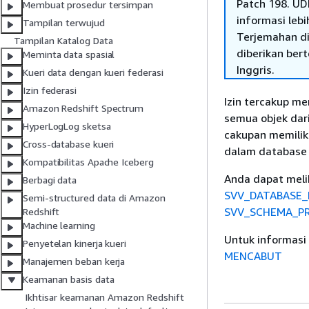
Patch 198. UD
Membuat prosedur tersimpan
informasi lebih
Tampilan terwujud
Terjemahan di
Tampilan Katalog Data
diberikan ber
Meminta data spasial
Inggris.
Kueri data dengan kueri federasi
Izin federasi
Izin tercakup m
Amazon Redshift Spectrum
semua objek dar
HyperLogLog sketsa
cakupan memilik
Cross-database kueri
dalam database
Kompatibilitas Apache Iceberg
Anda dapat melih
Berbagi data
SVV_DATABASE_
Semi-structured data di Amazon
SVV_SCHEMA_PR
Redshift
Machine learning
Untuk informasi 
Penyetelan kinerja kueri
MENCABUT
Manajemen beban kerja
Keamanan basis data
Ikhtisar keamanan Amazon Redshift