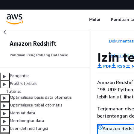
Mulai
Panduan l
Dokumentas
Amazon Redshift
Izin t
Dokumentas
Panduan Pengembang Database
PDF
RSS
M
Pengantar
Amazon Redshift
Praktik terbaik
198. UDF Python 
Tutorial
lebih lanjut, liha
Optimalisasi basis data otomatis
Optimalisasi tabel otomatis
Terjemahan dise
Memuat data
bertentangan den
Membongkar data
Amazon Redshi
User-defined fungsi