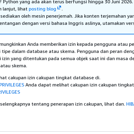
F Python yang ada akan terus berfungsi hingga 30 Juni 2026.
 lanjut, lihat
posting blog
.
sediakan oleh mesin penerjemah. Jika konten terjemahan ya
tentangan dengan versi bahasa Inggris aslinya, utamakan ver
emungkinkan Anda memberikan izin kepada pengguna atau p
i tipe dalam database atau skema. Pengguna dan peran deng
i izin yang ditentukan pada semua objek saat ini dan masa d
 atau skema.
at cakupan izin cakupan tingkat database di.
PRIVILEGES
Anda dapat melihat cakupan izin cakupan tingkat
IVILEGES
selengkapnya tentang penerapan izin cakupan, lihat dan.
HI