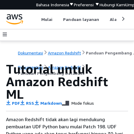
Bahasa Indonesia
Preferensi
Hubungi Kami
Ump
Mulai
Panduan layanan
Alat devel
Dokumentasi
Amazon Redshift
Pandu
Tutorial untuk
Dokumentasi
Amazon Redshift
Panduan Pengembang Database
Amazon Redshift
ML
PDF
RSS
Markdown
Mode fokus
Amazon Redshift tidak akan lagi mendukung
pembuatan UDF Python baru mulai Patch 198. UDF
Python yang ada akan terus berfungsi hingga 30 Juni