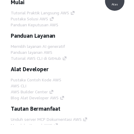
Mulai
Atas
Tutorial Praktik Langsung AWS
Pustaka Solusi AWS
Panduan Keputusan AWS
Panduan Layanan
Memilih layanan AI generatif
Panduan layanan AWS
Tutorial AWS CLI di GitHub
Alat Developer
Pustaka Contoh Kode AWS
AWS CLI
AWS Builder Center
Blog Alat Developer AWS
Tautan Bermanfaat
Unduh server MCP Dokumentasi AWS
Masuk ke Konsol AWS
AWS re:Post