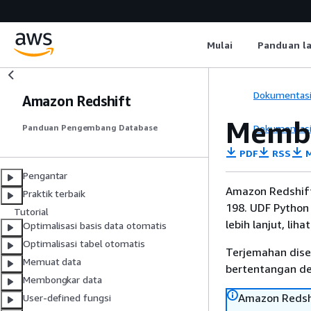
Mulai
Panduan l
Dokumentas
Amazon Redshift
Membo
Dokumentas
Panduan Pengembang Database
PDF
RSS
M
Pengantar
Amazon Redshift
Praktik terbaik
198. UDF Python 
Tutorial
lebih lanjut, liha
Optimalisasi basis data otomatis
Optimalisasi tabel otomatis
Terjemahan dise
Memuat data
bertentangan den
Membongkar data
Amazon Redshi
User-defined fungsi