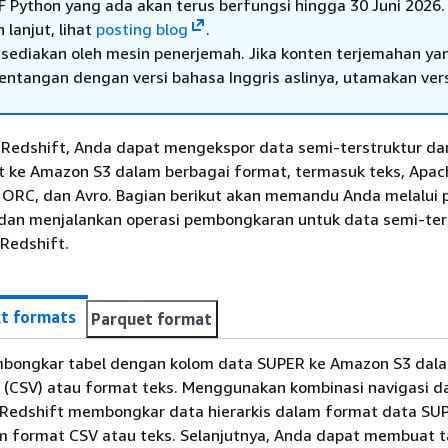
F Python yang ada akan terus berfungsi hingga 30 Juni 2026.
 lanjut, lihat
posting blog
.
sediakan oleh mesin penerjemah. Jika konten terjemahan ya
tentangan dengan versi bahasa Inggris aslinya, utamakan ver
edshift, Anda dapat mengekspor data semi-terstruktur dari
 ke Amazon S3 dalam berbagai format, termasuk teks, Apac
 ORC, dan Avro. Bagian berikut akan memandu Anda melalui 
dan menjalankan operasi pembongkaran untuk data semi-ter
Redshift.
xt formats
Parquet format
ongkar tabel dengan kolom data SUPER ke Amazon S3 dalam
 (CSV) atau format teks. Menggunakan kombinasi navigasi d
Redshift membongkar data hierarkis dalam format data SU
 format CSV atau teks. Selanjutnya, Anda dapat membuat t