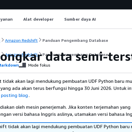
ayanan
Alat developer
Sumber daya AI
i
Amazon Redshift
Panduan Pengembang Database
ngkar data semi-ters
i
Amazon Redshift
Panduan Pengembang Database
arkdown
Mode fokus
 tidak akan lagi mendukung pembuatan UDF Python baru mul
yang ada akan terus berfungsi hingga 30 Juni 2026. Untuk i
t
posting blog
.
diakan oleh mesin penerjemah. Jika konten terjemahan yang 
gan versi bahasa Inggris aslinya, utamakan versi bahasa Ing
ft tidak akan lagi mendukung pembuatan UDF Python baru 