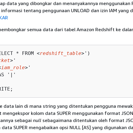
dap data yang dibongkar dan menanyakannya menggunakan 
 informasi tentang penggunaan UNLOAD dan izin IAM yang di
KAR
membongkar semua data dari tabel Amazon Redshift ke dala
ELECT * FROM <
redshift_table
>')

cket
>'

<
iam_role
>'

S '|'

RITE;
pe data lain di mana string yang ditentukan pengguna mewakili
t mengekspor kolom data SUPER menggunakan format JSON
kannya sebagai
null
sebagaimana ditentukan oleh format JS
m data SUPER mengabaikan opsi NULL [AS] yang digunakan d