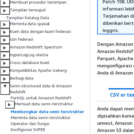
Patch 198. UD
Membuat prosedur tersimpan
informasi lebih
Tampilan terwujud
Terjemahan di
Tampilan Katalog Data
diberikan ber
Meminta data spasial
Inggris.
Kueri data dengan kueri federasi
Izin federasi
Dengan Amazon R
Amazon Redshift Spectrum
Amazon Redshift
HyperLogLog sketsa
Parquet, Apache
Cross-database kueri
mengonfigurasi 
Kompatibilitas Apache Iceberg
Anda di Amazon 
Berbagi data
Semi-structured data di Amazon
Redshift
CSV or te
PartiQL untuk Amazon Redshift
Memuat data semi-terstruktur
Anda dapat memb
Membongkar data semi-terstruktur
dipisahkan koma
Meminta data semi-terstruktur
unnest, Amazon 
Operator dan fungsi
Konfigurasi SUPER
Amazon S3 dalam