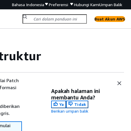
Bahasa Indonesia
Preferensi
Hubungi Kami
Umpan Balik
Buat Akun AWS
truktur
ai Patch
nformasi
Apakah halaman ini
membantu Anda?
Ya
Tidak
diberikan
Berikan umpan balik
gris.
mulai