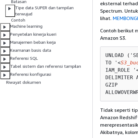
Batasan
eksternal terha
Tipe data SUPER dan tampilan
Spectrum. Untuk
terwujud
lihat.
MEMBONG
Contoh
Machine learning
Contoh berikut 
Penyetelan kinerja kueri
Amazon S3.
Manajemen beban kerja
Keamanan basis data
UNLOAD ('S
Referensi SQL
TO '<
S3_bu
Tabel sistem dan referensi tampilan
IAM_ROLE '
Referensi konfigurasi
DELIMITER A
Riwayat dokumen
GZIP

ALLOWOVERW
Tidak seperti ti
Amazon Redshif
merepresentasi
Akibatnya, kolo