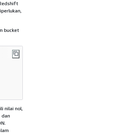
Redshift
perlukan,
m bucket
 nilai nol,
 dan
ON.
alam