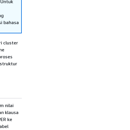
 Untuk
ng
si bahasa
 cluster
he
proses
struktur
 nilai
an klausa
PER ke
abel