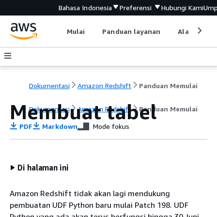
Bahasa Indonesia
Preferensi
Hubungi Kami
Ump
Mulai
Panduan layanan
Alat devel
Dokumentasi
Amazon Redshift
Panduan Memulai
Membuat tabel
Dokumentasi
Amazon Redshift
Panduan Memulai
PDF
Markdown
Mode fokus
Di halaman ini
Amazon Redshift tidak akan lagi mendukung
pembuatan UDF Python baru mulai Patch 198. UDF
Python yang ada akan terus berfungsi hingga 30 Juni