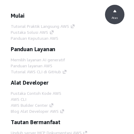
Mulai
Atas
Tutorial Praktik Langsung AWS
Pustaka Solusi AWS
Panduan Keputusan AWS
Panduan Layanan
Memilih layanan AI generatif
Panduan layanan AWS
Tutorial AWS CLI di GitHub
Alat Developer
Pustaka Contoh Kode AWS
AWS CLI
AWS Builder Center
Blog Alat Developer AWS
Tautan Bermanfaat
Unduh server MCP Dokumentasi AWS