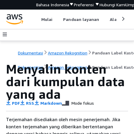
Bahasa Indonesia
Preferensi
Hubungi Kami
Ump
Mulai
Panduan layanan
Alat devel
Dokumentasi
Amazon Rekognition
Panduan Label Kus
Menyalin konten
Dokumentasi
Amazon Rekognition
Panduan Label Kus
dari kumpulan data
yang ada
PDF
RSS
Markdown
Mode fokus
Terjemahan disediakan oleh mesin penerjemah. Jika
konten terjemahan yang diberikan bertentangan
dengan versi bahasa Inggris aslinya, utamakan versi