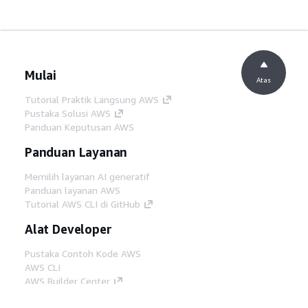
Mulai
Atas
Tutorial Praktik Langsung AWS
Pustaka Solusi AWS
Panduan Keputusan AWS
Panduan Layanan
Memilih layanan AI generatif
Panduan layanan AWS
Tutorial AWS CLI di GitHub
Alat Developer
Pustaka Contoh Kode AWS
AWS CLI
AWS Builder Center
Blog Alat Developer AWS