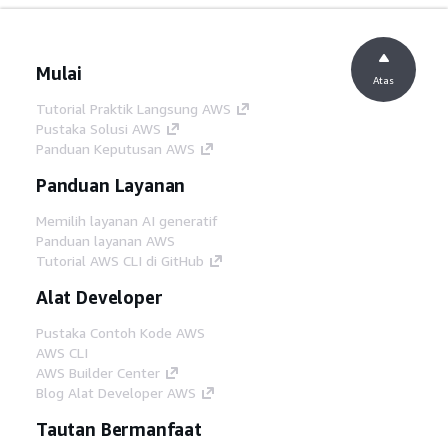
Mulai
Atas
Tutorial Praktik Langsung AWS
Pustaka Solusi AWS
Panduan Keputusan AWS
Panduan Layanan
Memilih layanan AI generatif
Panduan layanan AWS
Tutorial AWS CLI di GitHub
Alat Developer
Pustaka Contoh Kode AWS
AWS CLI
AWS Builder Center
Blog Alat Developer AWS
Tautan Bermanfaat