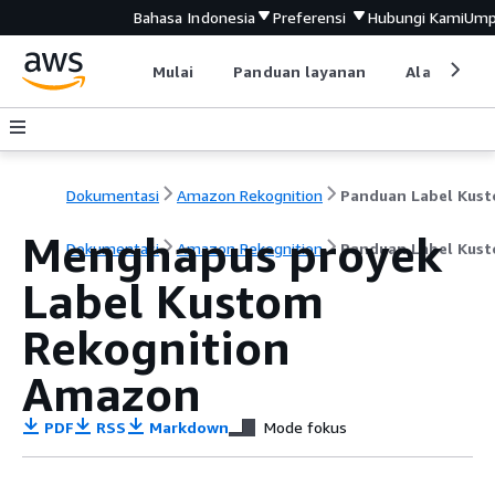
Bahasa Indonesia
Preferensi
Hubungi Kami
Ump
Mulai
Panduan layanan
Alat devel
Dokumentasi
Amazon Rekognition
Panduan Label Kus
Menghapus proyek
Dokumentasi
Amazon Rekognition
Panduan Label Kus
Label Kustom
Rekognition
Amazon
PDF
RSS
Markdown
Mode fokus