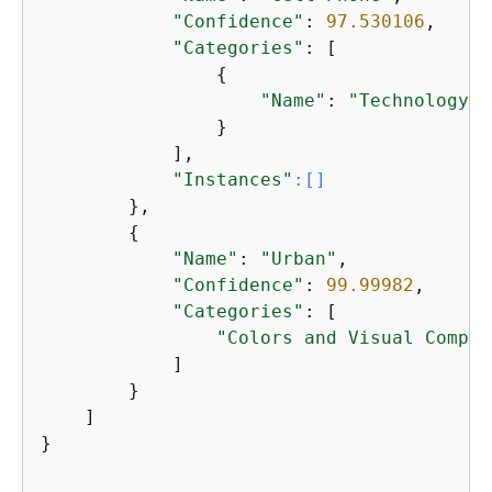
"Confidence"
: 
97.530106
,

"Categories"
: [

{
"Name"
: 
"Technology a
                }

            ],

"Instances"
:[]
        },

{
"Name"
: 
"Urban"
,

"Confidence"
: 
99.99982
,

"Categories"
: [

"Colors and Visual Compos
            ]

        }

    ]

}     
