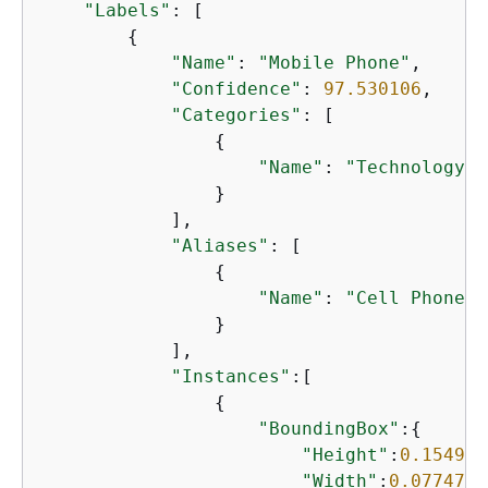
"Labels"
: [

{
"Name"
: 
"Mobile Phone"
,

"Confidence"
: 
97.530106
,

"Categories"
: [

{
"Name"
: 
"Technology a
                }

            ],

"Aliases"
: [

{
"Name"
: 
"Cell Phone"
                }

            ],

"Instances"
:[

{
"BoundingBox"
:
{
"Height"
:
0.154989
"Width"
:
0.0774796