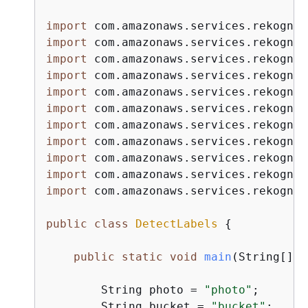
import
import
import
import
import
import
import
import
import
import
import
 com.amazonaws.services.rekognit
public
class
DetectLabels
{
public
static
void
main
(String[] a
        String photo = 
"photo"
;

        String bucket = 
"bucket"
;
