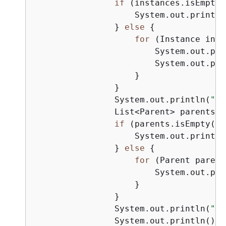
if
 (instances.isEmpty(
                    System.out.println
                } 
else
{
for
 (Instance inst
                        System.out.pri
                        System.out.pri
                    }

                }

                System.out.println(
"Pa
                List<Parent> parents =
if
 (parents.isEmpty())
                    System.out.println
                } 
else
{
for
 (Parent parent
                        System.out.pri
                    }

                }

                System.out.println(
"--
                System.out.println();
