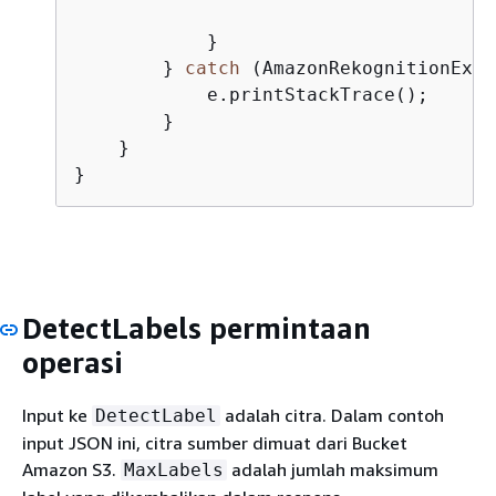
            }

        } 
catch
 (AmazonRekognitionExce
            e.printStackTrace();

        }

    }

}
DetectLabels permintaan
operasi
Input ke
adalah citra. Dalam contoh
DetectLabel
input JSON ini, citra sumber dimuat dari Bucket
Amazon S3.
adalah jumlah maksimum
MaxLabels