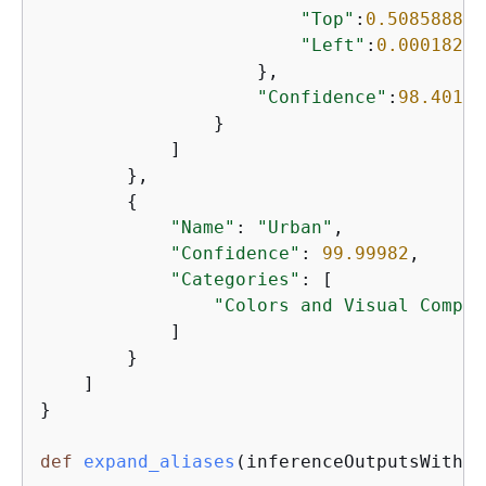
"Top"
:
0.50858885
,

"Left"
:
0.00018205
                    },

"Confidence"
:
98.40127
                }

            ]

        },

{
"Name"
: 
"Urban"
,

"Confidence"
: 
99.99982
,

"Categories"
: [

"Colors and Visual Compos
            ]

        }

    ]

}

def
expand_aliases
(
inferenceOutputsWithAl