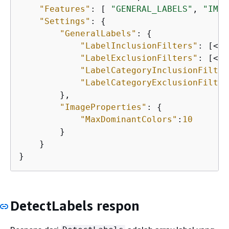
"Features"
: [ 
"GENERAL_LABELS"
, 
"IMAG
"Settings"
: 
{
"GeneralLabels"
: 
{
"LabelInclusionFilters"
: [<La
"LabelExclusionFilters"
: [<La
"LabelCategoryInclusionFilter
"LabelCategoryExclusionFilter
        },

"ImageProperties"
: 
{
"MaxDominantColors"
:
10
        }

    }

}
DetectLabels respon