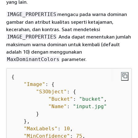
yang lain.
mengacu pada warna dominan
IMAGE_PROPERTIES
gambar dan atribut kualitas seperti ketajaman,
kecerahan, dan kontras. Saat mendeteksi
Anda dapat menentukan jumlah
IMAGE_PROPERTIES
maksimum warna dominan untuk kembali (default
adalah 10) dengan menggunakan
parameter.
MaxDominantColors
{
"Image"
: 
{
"S3Object"
: 
{
"Bucket"
: 
"bucket"
,

"Name"
: 
"input.jpg"
        }

    },

"MaxLabels"
: 
10
,

"MinConfidence"
: 
75
,
