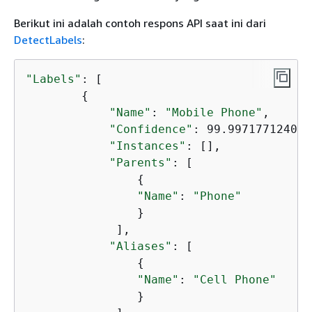
Berikut ini adalah contoh respons API saat ini dari
DetectLabels
:
"Labels"
: [

{
"Name"
: 
"Mobile Phone"
,

"Confidence"
: 99.997177124023
"Instances"
: [],

"Parents"
: [

{
"Name"
: 
"Phone"
                }

             ],

"Aliases"
: [

{
"Name"
: 
"Cell Phone"
                }
