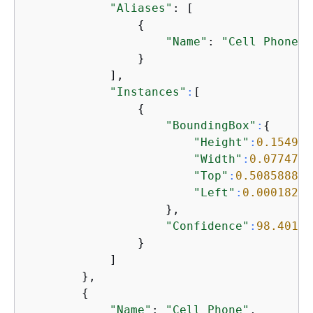
"Aliases"
: [

{
"Name"
: 
"Cell Phone"
                }

            ],

"Instances"
:
[

{
"BoundingBox"
:
{
"Height"
:
0.154989
"Width"
:
0.0774796
"Top"
:
0.50858885
,

"Left"
:
0.00018205
                    },

"Confidence"
:
98.40127
                }

            ]

        },

{
"Name"
: 
"Cell Phone"
,
