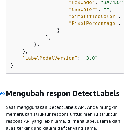
"HexCode"
: 
"3A7432"
,

"CSSColor"
: 
""
,

"SimplifiedColor"
: 
"R
"PixelPercentage"
: 
10
                }          

            ],   

        }, 

    },

"LabelModelVersion"
: 
"3.0"
}
Mengubah respon DetectLabels
Saat menggunakan DetectLabels API, Anda mungkin
memerlukan struktur respons untuk meniru struktur
respons API yang lebih lama, di mana label utama dan
alias terkandung dalam daftar yang sama.