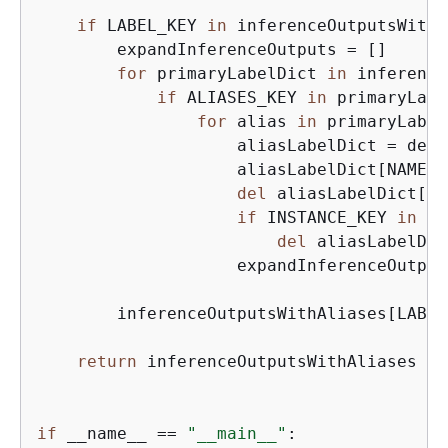
if
 LABEL_KEY 
in
 inferenceOutputsWithA
        expandInferenceOutputs = []

for
 primaryLabelDict 
in
 inference
if
 ALIASES_KEY 
in
 primaryLabe
for
 alias 
in
 primaryLabel
                    aliasLabelDict = deep
                    aliasLabelDict[NAME_K
del
 aliasLabelDict[AL
if
 INSTANCE_KEY 
in
 al
del
 aliasLabelDic
                    expandInferenceOutput
        inferenceOutputsWithAliases[LABEL
return
 inferenceOutputsWithAliases

if
 __name__ == 
"__main__"
:
