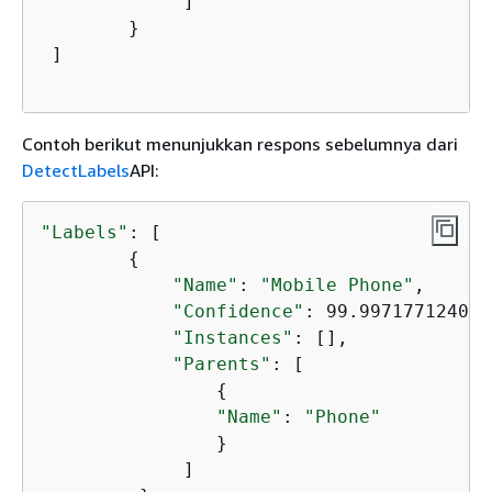
             ]

        }

 ]    

Contoh berikut menunjukkan respons sebelumnya dari
DetectLabels
API:
"Labels"
: [

{
"Name"
: 
"Mobile Phone"
,

"Confidence"
: 99.997177124023
"Instances"
: [],

"Parents"
: [

{
"Name"
: 
"Phone"
                }

             ]
