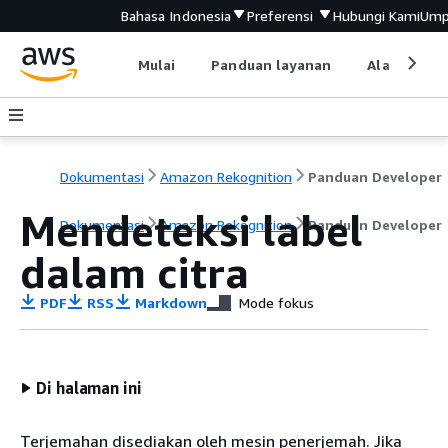
Bahasa Indonesia
Preferensi
Hubungi Kami
Ump
Mulai
Panduan layanan
Alat devel
Dokumentasi
Amazon Rekognition
Panduan Developer
Mendeteksi label
Dokumentasi
Amazon Rekognition
Panduan Developer
dalam citra
PDF
RSS
Markdown
Mode fokus
Di halaman ini
Terjemahan disediakan oleh mesin penerjemah. Jika