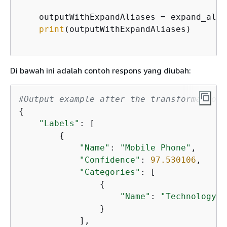
    outputWithExpandAliases = expand_alia
print
(outputWithExpandAliases)

Di bawah ini adalah contoh respons yang diubah:
#Output example after the transformation
{
"Labels"
: [

{
"Name"
: 
"Mobile Phone"
,

"Confidence"
: 
97.530106
,

"Categories"
: [

{
"Name"
: 
"Technology a
                }

            ],
