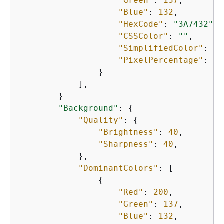
"Green"
: 
137
,

"Blue"
: 
132
,

"HexCode"
: 
"3A7432"
,

"CSSColor"
: 
""
,

"SimplifiedColor"
: 
"r
"PixelPercentage"
: 
30
                }          

            ],   

        }

"Background"
: 
{
"Quality"
: 
{
"Brightness"
: 
40
,

"Sharpness"
: 
40
,

            },

"DominantColors"
: [          
{
"Red"
: 
200
,

"Green"
: 
137
,

"Blue"
: 
132
,
