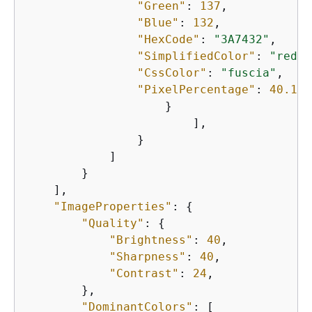
"Green"
: 
137
,

"Blue"
: 
132
,

"HexCode"
: 
"3A7432"
,

"SimplifiedColor"
: 
"red"
,
"CssColor"
: 
"fuscia"
,    

"PixelPercentage"
: 
40.10
                    }       

                        ],

                }

            ]

        }

    ],

"ImageProperties"
: 
{
"Quality"
: 
{
"Brightness"
: 
40
,

"Sharpness"
: 
40
,

"Contrast"
: 
24
,

        },

"DominantColors"
: [
