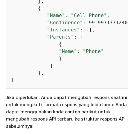
         },

{
"Name"
: 
"Cell Phone"
,

"Confidence"
: 99.997177124023
"Instances"
: [],

"Parents"
: [

{
"Name"
: 
"Phone"
                }

             ]

         },

]
Jika diperlukan, Anda dapat mengubah respons saat ini
untuk mengikuti format respons yang lebih lama. Anda
dapat menggunakan kode contoh berikut untuk
mengubah respons API terbaru ke struktur respons API
sebelumnya: