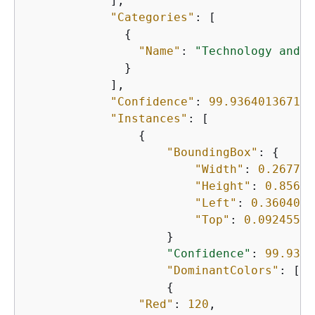
            ], 

"Categories"
: [

{
"Name"
: 
"Technology and C
              }

            ],

"Confidence"
: 
99.936401367187
"Instances"
: [

{
"BoundingBox"
: 
{
"Width"
: 
0.267796
"Height"
: 
0.85622
"Left"
: 
0.3604024
"Top"
: 
0.09245597
                    }

"Confidence"
: 
99.9364
"DominantColors"
: [

{
"Red"
: 
120
,
