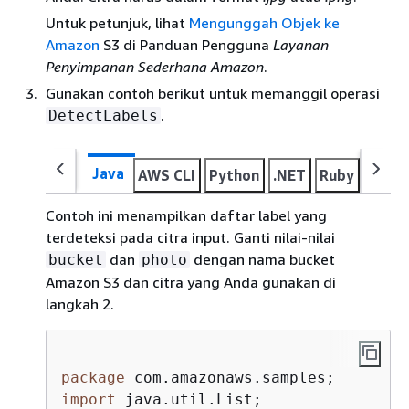
Untuk petunjuk, lihat
Mengunggah Objek ke
Amazon
S3 di Panduan Pengguna
Layanan
Penyimpanan Sederhana Amazon
.
Gunakan contoh berikut untuk memanggil operasi
.
DetectLabels
Java
AWS CLI
Python
.NET
Ruby
Node.
Contoh ini menampilkan daftar label yang
terdeteksi pada citra input. Ganti nilai-nilai
dan
dengan nama bucket
bucket
photo
Amazon S3 dan citra yang Anda gunakan di
langkah 2.
package
import
 java.util.List;
