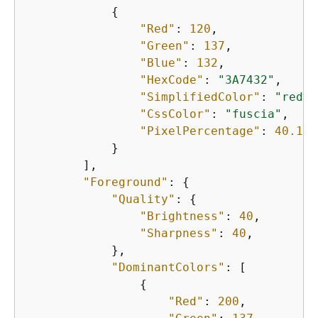
{
"Red"
: 
120
,

"Green"
: 
137
,

"Blue"
: 
132
,

"HexCode"
: 
"3A7432"
,

"SimplifiedColor"
: 
"red"
,
"CssColor"
: 
"fuscia"
,    

"PixelPercentage"
: 
40.10
            }       

        ],

"Foreground"
: 
{
"Quality"
: 
{
"Brightness"
: 
40
,

"Sharpness"
: 
40
,

            },

"DominantColors"
: [          
{
"Red"
: 
200
,
