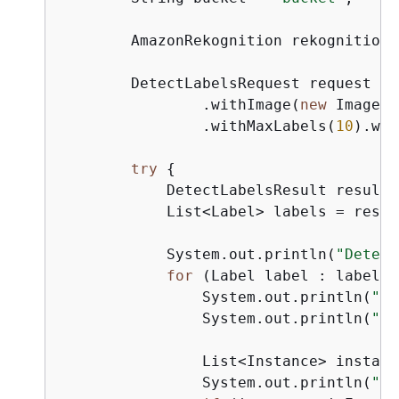
        AmazonRekognition rekognitionC
        DetectLabelsRequest request = 
                .withImage(
new
 Image()
                .withMaxLabels(
10
).wit
try
{
            DetectLabelsResult result 
            List<Label> labels = resul
            System.out.println(
"Detect
for
 (Label label : labels)
                System.out.println(
"La
                System.out.println(
"Co
                List<Instance> instanc
                System.out.println(
"In