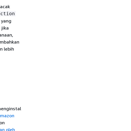
lacak
ection
 yang
jika
anaan,
nambahkan
n lebih
menginstal
Amazon
zon
an oleh