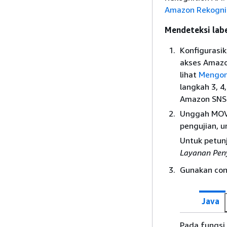
Amazon Rekogni
Mendeteksi lab
Konfigurasi
akses Amazo
lihat
Mengon
langkah 3, 4
Amazon SNS
Unggah MOV 
pengujian, u
Untuk petunj
Layanan Pen
Gunakan con
Java
Pada fungsi