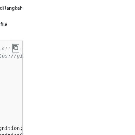
di langkah
ile
 All Rights Reserved.
tps://github.com/awsdocs/amazon-rekognition-d