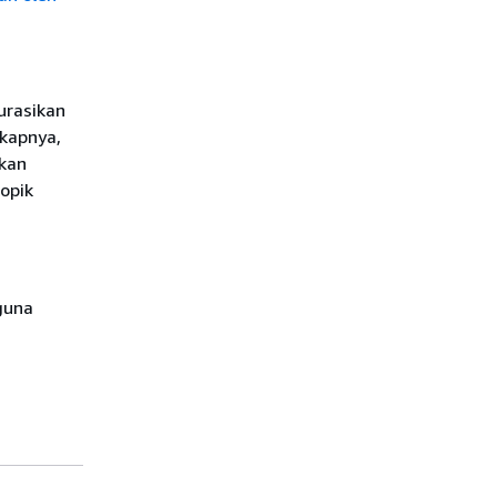
urasikan
kapnya,
ukan
opik
guna