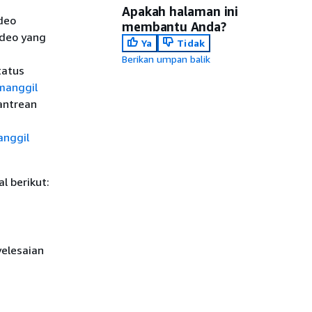
Apakah halaman ini
deo
membantu Anda?
ideo yang
Ya
Tidak
Berikan umpan balik
tatus
anggil
antrean
nggil
l berikut:
yelesaian