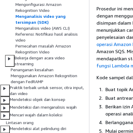
Mengonfigurasi Amazon
Prosedur ini me
Rekognition Video
dengan mengguna
Menganalisis video yang
tersimpan (SDK)
disimpan dalam 
Menganalisis video (AWS CLI)
menunjukkan ca
Referensi: Notifikasi hasil analisis
penyelesaian dar
video
operasi Amazon 
Pemecahan masalah Amazon
Amazon SQS. Mi
Rekognition Video
Bekerja dengan acara video
mendapatkan sta
streaming
fungsi Lambda 
Penanganan kesalahan
Menggunakan Amazon Rekognition
Kode sampel dal
dengan FedRAMP
Praktik terbaik untuk sensor, citra input,
Buat topik 
dan video
Buat antrea
Mendeteksi objek dan konsep
Berikan izin
Mendeteksi dan menganalisis wajah
operasi anal
Mencari wajah dalam koleksi
Berlanggana
Lintasan orang
Mendeteksi alat pelindung diri
Mulai permi