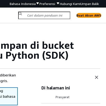
Bahasa Indonesia
Preferensi
Hubungi Kami
Umpan Balik
Buat Akun AWS
impan di bucket
u Python (SDK)
diberikan
gris.
Di halaman ini
ng
si bahasa
Prasyarat