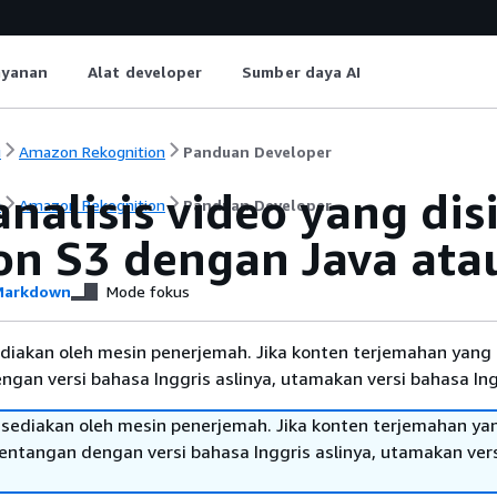
ayanan
Alat developer
Sumber daya AI
i
Amazon Rekognition
Panduan Developer
nalisis video yang dis
i
Amazon Rekognition
Panduan Developer
n S3 dengan Java ata
arkdown
Mode fokus
diakan oleh mesin penerjemah. Jika konten terjemahan yang 
gan versi bahasa Inggris aslinya, utamakan versi bahasa Ing
sediakan oleh mesin penerjemah. Jika konten terjemahan ya
tentangan dengan versi bahasa Inggris aslinya, utamakan ver