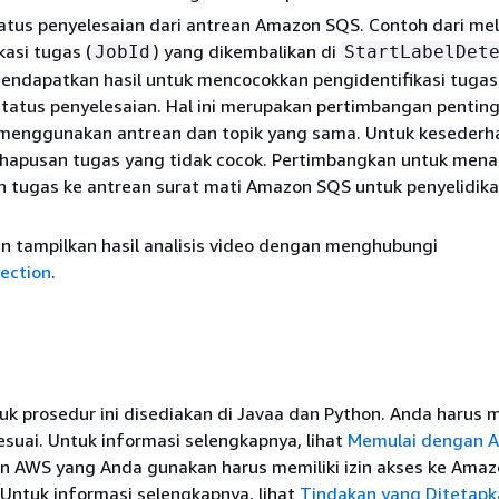
atus penyelesaian dari antrean Amazon SQS. Contoh dari me
kasi tugas (
) yang dikembalikan di
JobId
StartLabelDet
endapatkan hasil untuk mencocokkan pengidentifikasi tugas
status penyelesaian. Hal ini merupakan pertimbangan penting 
in menggunakan antrean dan topik yang sama. Untuk kesederh
hapusan tugas yang tidak cocok. Pertimbangkan untuk me
 tugas ke antrean surat mati Amazon SQS untuk penyelidika
n tampilkan hasil analisis video dengan menghubungi
ection
.
k prosedur ini disediakan di Javaa dan Python. Anda harus 
suai. Untuk informasi selengkapnya, lihat
Memulai dengan 
un AWS yang Anda gunakan harus memiliki izin akses ke Ama
 Untuk informasi selengkapnya, lihat
Tindakan yang Ditetapk