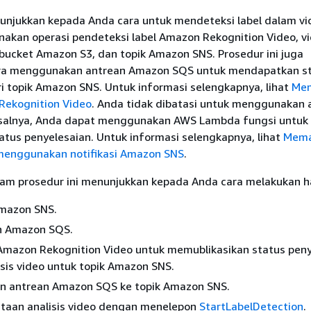
nunjukkan kepada Anda cara untuk mendeteksi label dalam vi
kan operasi pendeteksi label Amazon Rekognition Video, v
bucket Amazon S3, dan topik Amazon SNS. Prosedur ini juga
ra menggunakan antrean Amazon SQS untuk mendapatkan s
i topik Amazon SNS. Untuk informasi selengkapnya, lihat
Mem
Rekognition Video
. Anda tidak dibatasi untuk menggunakan 
salnya, Anda dapat menggunakan AWS Lambda fungsi untuk
tus penyelesaian. Untuk informasi selengkapnya, lihat
Mema
menggunakan notifikasi Amazon SNS
.
am prosedur ini menunjukkan kepada Anda cara melakukan ha
Amazon SNS.
n Amazon SQS.
 Amazon Rekognition Video untuk memublikasikan status pen
isis video untuk topik Amazon SNS.
n antrean Amazon SQS ke topik Amazon SNS.
ntaan analisis video dengan menelepon
StartLabelDetection
.