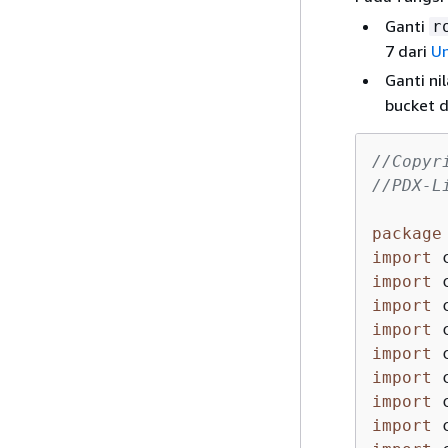
Ganti
r
7 dari
Un
Ganti nil
bucket d
//Copyr
//PDX-L
package
import
import
import
import
import
import
import
import