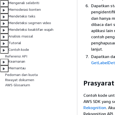
Mengenali selebriti
Dapatkan st
Memoderasi konten
pengidentifi
Mendeteksi teks
dan hanya m
Mendeteksi segmen video
dibaca dari 
Mendeteksi keaktifan wajah
aplikasi la
Analisis massal
contoh peng
penghapusan
Tutorial
lanjut.
Contoh kode
Dapatkan da
Referensi API
Keamanan
GetLabelDet
Memantau
Pedoman dan kuota
Riwayat dokumen
Prasyarat
AWS Glosarium
Contoh kode untu
AWS SDK yang se
Rekognition
. Ak
Rekognition API.