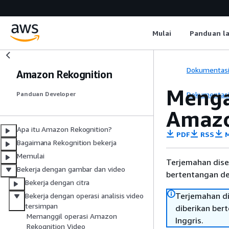
Mulai
Panduan l
Dokumentas
Amazon Rekognition
Menga
Dokumentas
Panduan Developer
Amazo
Apa itu Amazon Rekognition?
PDF
RSS
M
Bagaimana Rekognition bekerja
Memulai
Terjemahan dise
Bekerja dengan gambar dan video
bertentangan den
Bekerja dengan citra
Terjemahan di
Bekerja dengan operasi analisis video
tersimpan
diberikan ber
Memanggil operasi Amazon
Inggris.
Rekognition Video