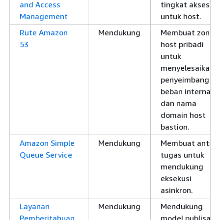
and Access
tingkat akses
Management
untuk host.
Rute Amazon
Mendukung
Membuat zona
53
host pribadi
untuk
menyelesaikan
penyeimbang
beban internal
dan nama
domain host
bastion.
Amazon Simple
Mendukung
Membuat antria
Queue Service
tugas untuk
mendukung
eksekusi
asinkron.
Layanan
Mendukung
Mendukung
Pemberitahuan
model publisasi-