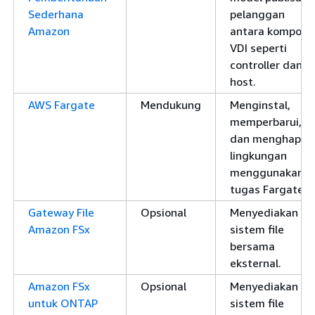
Sederhana
pelanggan
Amazon
antara kompone
VDI seperti
controller dan
host.
AWS Fargate
Mendukung
Menginstal,
memperbarui,
dan menghapus
lingkungan
menggunakan
tugas Fargate.
Gateway File
Opsional
Menyediakan
Amazon FSx
sistem file
bersama
eksternal.
Amazon FSx
Opsional
Menyediakan
untuk ONTAP
sistem file