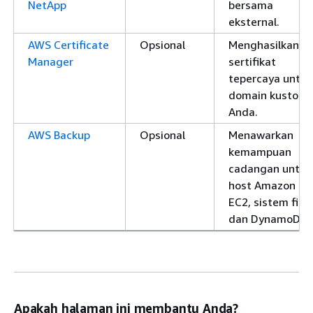
NetApp
bersama
eksternal.
AWS Certificate
Opsional
Menghasilkan
Manager
sertifikat
tepercaya untuk
domain kustom
Anda.
AWS Backup
Opsional
Menawarkan
kemampuan
cadangan untuk
host Amazon
EC2, sistem file,
dan DynamoDB.
Apakah halaman ini membantu Anda?