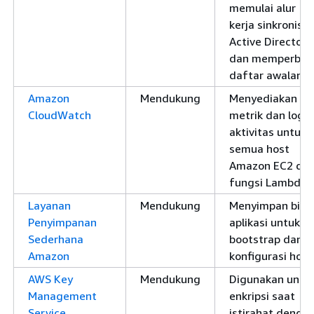
memulai alur
kerja sinkronisas
Active Directory
dan memperbar
daftar awalan.
Amazon
Mendukung
Menyediakan
CloudWatch
metrik dan log
aktivitas untuk
semua host
Amazon EC2 da
fungsi Lambda.
Layanan
Mendukung
Menyimpan binar
Penyimpanan
aplikasi untuk
Sederhana
bootstrap dan
Amazon
konfigurasi host
AWS Key
Mendukung
Digunakan untu
Management
enkripsi saat
Service
istirahat denga