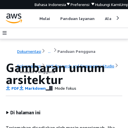
Bahasa Indonesia
Preferensi
Hubungi Kami
Ump
Mulai
Panduan layanan
Alat devel
Dokumentasi
...
Panduan Pengguna
Gambaran umum
Dokumentasi
AWS Research and Engineering Studio
Panduan Pengguna
arsitektur
PDF
Markdown
Mode fokus
Di halaman ini
Terjemahan disediakan oleh mesin penerjemah. Jika