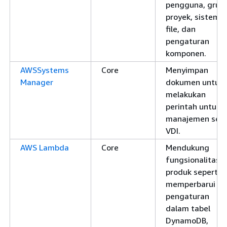
pengguna, grup,
proyek, sistem
file, dan
pengaturan
komponen.
AWSSystems
Core
Menyimpan
Manager
dokumen untuk
melakukan
perintah untuk
manajemen sesi
VDI.
AWS Lambda
Core
Mendukung
fungsionalitas
produk seperti
memperbarui
pengaturan
dalam tabel
DynamoDB,