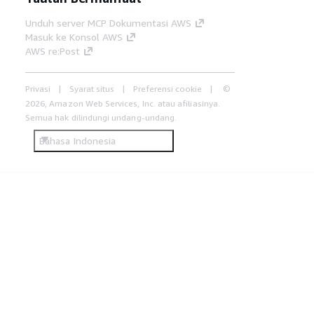
Unduh server MCP Dokumentasi AWS
Masuk ke Konsol AWS
AWS re:Post
Privasi
Syarat situs
Preferensi cookie
©
2026, Amazon Web Services, Inc. atau afiliasinya.
Semua hak dilindungi undang-undang.
Bahasa Indonesia