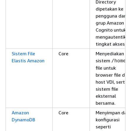
Directory
dipetakan ke
pengguna dan
grup Amazon
Cognito untuk
mengautentikas
tingkat akses.
Sistem File
Core
Menyediakan
Elastis Amazon
sistem
/home
file untuk
browser file dan
host VDI, serta
sistem file
eksternal
bersama.
Amazon
Core
Menyimpan dat
DynamoDB
konfigurasi
seperti