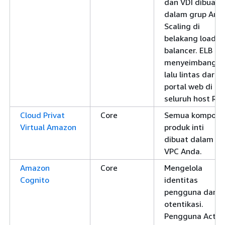
dan VDI dibuat
dalam grup Aut
Scaling di
belakang load
balancer. ELB
menyeimbangka
lalu lintas dari
portal web di
seluruh host RES
Cloud Privat
Core
Semua kompone
Virtual Amazon
produk inti
dibuat dalam
VPC Anda.
Amazon
Core
Mengelola
Cognito
identitas
pengguna dan
otentikasi.
Pengguna Activ