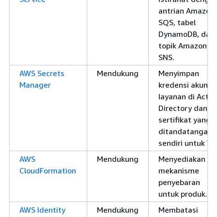
antrian Amazon
SQS, tabel
DynamoDB, dan
topik Amazon
SNS.
AWS Secrets
Mendukung
Menyimpan
Manager
kredensi akun
layanan di Activ
Directory dan
sertifikat yang
ditandatangani
sendiri untuk VD
AWS
Mendukung
Menyediakan
CloudFormation
mekanisme
penyebaran
untuk produk.
AWS Identity
Mendukung
Membatasi