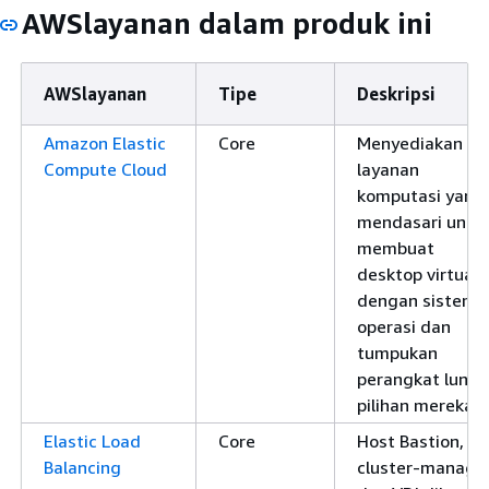
AWSlayanan dalam produk ini
AWSlayanan
Tipe
Deskripsi
Amazon Elastic
Core
Menyediakan
Compute Cloud
layanan
komputasi yang
mendasari untu
membuat
desktop virtual
dengan sistem
operasi dan
tumpukan
perangkat lunak
pilihan mereka.
Elastic Load
Core
Host Bastion,
Balancing
cluster-manager