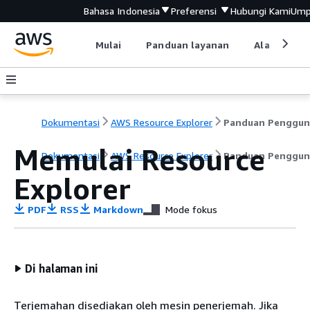
Bahasa Indonesia
Preferensi
Hubungi Kami
Ump
Mulai
Panduan layanan
Alat devel
Dokumentasi
AWS Resource Explorer
Panduan Penggun
Memulai Resource
Dokumentasi
AWS Resource Explorer
Panduan Penggun
Explorer
PDF
RSS
Markdown
Mode fokus
Di halaman ini
Terjemahan disediakan oleh mesin penerjemah. Jika