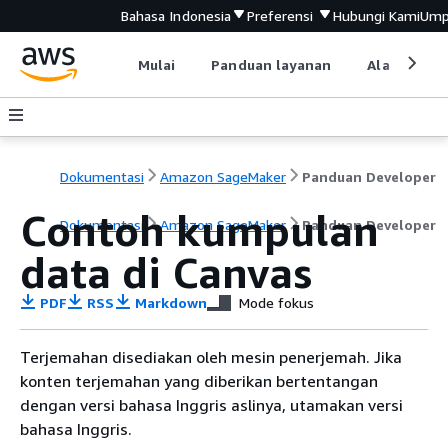
Bahasa Indonesia
Preferensi
Hubungi Kami
Ump
Mulai
Panduan layanan
Alat devel
Dokumentasi
Amazon SageMaker
Panduan Developer
Contoh kumpulan
Dokumentasi
Amazon SageMaker
Panduan Developer
data di Canvas
PDF
RSS
Markdown
Mode fokus
Terjemahan disediakan oleh mesin penerjemah. Jika
konten terjemahan yang diberikan bertentangan
dengan versi bahasa Inggris aslinya, utamakan versi
bahasa Inggris.