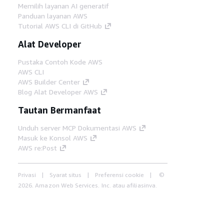
Memilih layanan AI generatif
Panduan layanan AWS
Tutorial AWS CLI di GitHub
Alat Developer
Pustaka Contoh Kode AWS
AWS CLI
AWS Builder Center
Blog Alat Developer AWS
Tautan Bermanfaat
Unduh server MCP Dokumentasi AWS
Masuk ke Konsol AWS
AWS re:Post
Privasi
Syarat situs
Preferensi cookie
©
2026, Amazon Web Services, Inc. atau afiliasinya.
Semua hak dilindungi undang-undang.
Bahasa Indonesia