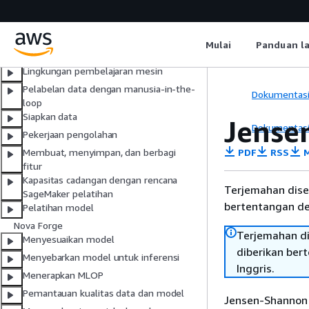
Apa itu Amazon SageMaker AI?
Menyiapkan SageMaker AI
ML otomatis, tanpa kode, atau kode
Mulai
Panduan l
rendah
Lingkungan pembelajaran mesin
Pelabelan data dengan manusia-in-the-
Dokumentas
loop
Siapkan data
Jense
Dokumentas
Pekerjaan pengolahan
PDF
RSS
M
Membuat, menyimpan, dan berbagi
fitur
Kapasitas cadangan dengan rencana
Terjemahan dise
SageMaker pelatihan
bertentangan den
Pelatihan model
Nova Forge
Terjemahan di
Menyesuaikan model
diberikan ber
Menyebarkan model untuk inferensi
Inggris.
Menerapkan MLOP
Pemantauan kualitas data dan model
Jensen-Shannon D