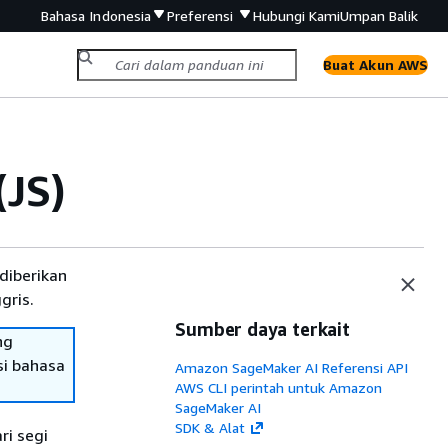
Bahasa Indonesia
Preferensi
Hubungi Kami
Umpan Balik
Buat Akun AWS
(JS)
diberikan
gris.
Sumber daya terkait
ng
si bahasa
Amazon SageMaker AI Referensi API
AWS CLI perintah untuk Amazon
SageMaker AI
SDK & Alat
ri segi