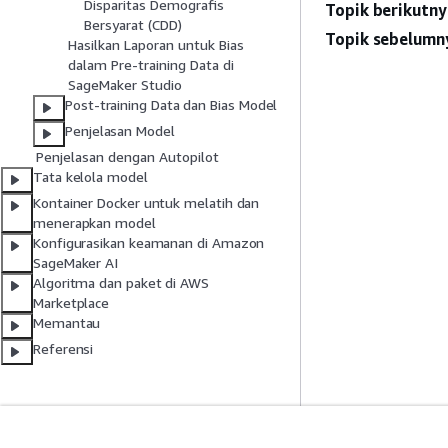
Disparitas Demografis
Topik berikutny
Bersyarat (CDD)
Topik sebelumn
Hasilkan Laporan untuk Bias
dalam Pre-training Data di
SageMaker Studio
Post-training Data dan Bias Model
Penjelasan Model
Penjelasan dengan Autopilot
Tata kelola model
Kontainer Docker untuk melatih dan
menerapkan model
Konfigurasikan keamanan di Amazon
SageMaker AI
Algoritma dan paket di AWS
Marketplace
Memantau
Referensi