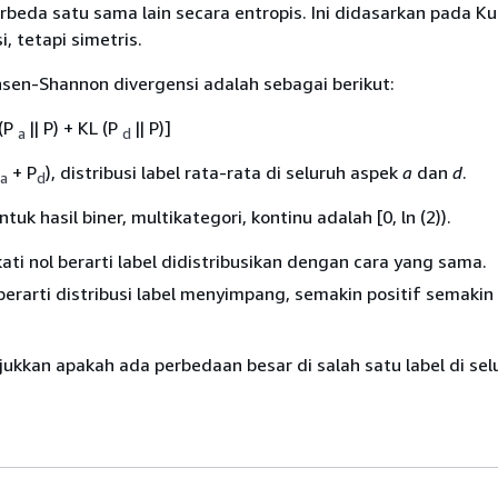
beda satu sama lain secara entropis. Ini didasarkan pada Ku
i, tetapi simetris.
sen-Shannon divergensi adalah sebagai berikut:
(P
|| P) + KL (P
|| P)]
a
d
+ P
), distribusi label rata-rata di seluruh aspek
a
dan
d
.
a
d
ntuk hasil biner, multikategori, kontinu adalah [0, ln (2)).
ati nol berarti label didistribusikan dengan cara yang sama.
f berarti distribusi label menyimpang, semakin positif semakin
jukkan apakah ada perbedaan besar di salah satu label di sel