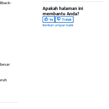
llback-
Apakah halaman ini
membantu Anda?
Ya
Tidak
Berikan umpan balik
 besar
uruh