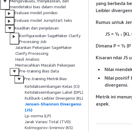
Mengevaluasi, menjelaskan, dan
yang berbeda ber
mendeteksi bias dalam model
Leibler divergens
Evaluasi model pondasi
Evaluasi model JumpStart teks
Rumus untuk Jen
Keadilan dan penjelasan
JS = ½
[KL 
*
Konfigurasikan SageMaker Clarify
Processing Job
Dimana P = ½ (P
Jalankan Pekerjaan SageMaker
Clarify Processing
Kisaran nilai JS u
Hasil Analisis
Memecahkan Masalah Pekerjaan
Nilai mendek
Pre-training Bias Data
Nilai positi
Pre-training Metrik Bias
divergensi.
Ketidakseimbangan Kelas (CI)
Ketidakseimbangan Label (DPL)
Metrik ini menun
Kullback-Leibler Divergensi (KL)
aspek.
Jensen-Shannon Divergensi
(JS)
Lp-norma (LP)
Jarak Variasi Total (TVD)
Kolmogorov-Smirnov (KS)