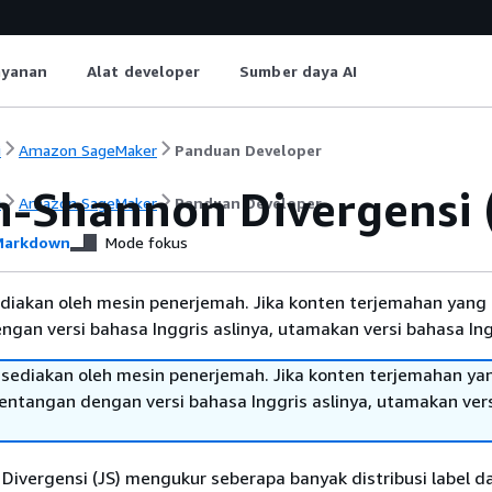
ayanan
Alat developer
Sumber daya AI
i
Amazon SageMaker
Panduan Developer
n-Shannon Divergensi 
i
Amazon SageMaker
Panduan Developer
arkdown
Mode fokus
diakan oleh mesin penerjemah. Jika konten terjemahan yang 
gan versi bahasa Inggris aslinya, utamakan versi bahasa Ing
sediakan oleh mesin penerjemah. Jika konten terjemahan ya
tentangan dengan versi bahasa Inggris aslinya, utamakan ver
ivergensi (JS) mengukur seberapa banyak distribusi label da