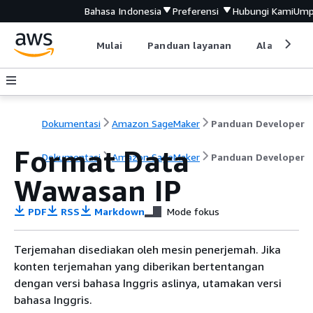
Bahasa Indonesia
Preferensi
Hubungi Kami
Ump
Mulai
Panduan layanan
Alat devel
Dokumentasi
Amazon SageMaker
Panduan Developer
Format Data
Dokumentasi
Amazon SageMaker
Panduan Developer
Wawasan IP
PDF
RSS
Markdown
Mode fokus
Terjemahan disediakan oleh mesin penerjemah. Jika
konten terjemahan yang diberikan bertentangan
dengan versi bahasa Inggris aslinya, utamakan versi
bahasa Inggris.