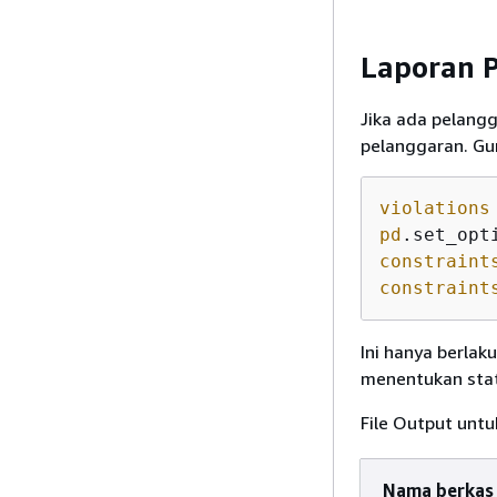
Laporan 
Jika ada pelang
pelanggaran. Gu
violations
pd
.set_opt
constraint
constraint
Ini hanya berlak
menentukan stat
File Output untu
Nama berkas