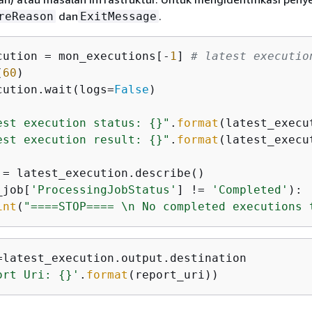
dan
.
reReason
ExitMessage
cution = mon_executions[-
1
] 
# latest executio
(
60
)

cution.wait(logs=
False
)

est execution status: 
{
}"
.
format
(latest_execu
est execution result: 
{
}"
.
format
(latest_execu
_job[
'ProcessingJobStatus'
] != 
'Completed'
):

int
(
"====STOP==== \n No completed executions 
ort Uri: 
{
}'
.
format
(report_uri))