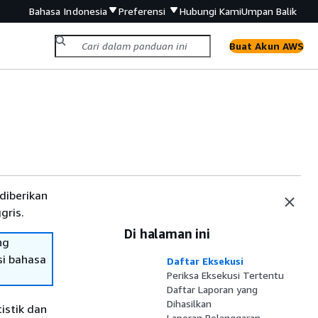
Bahasa Indonesia
Preferensi
Hubungi Kami
Umpan Balik
Buat Akun AWS
diberikan
gris.
Di halaman ini
ng
si bahasa
Daftar Eksekusi
Periksa Eksekusi Tertentu
Daftar Laporan yang
Dihasilkan
istik dan
Laporan Pelanggaran