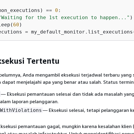
mon_executions) == 
0
:

"Waiting for the 1st execution to happen..."
)

leep(
60
)

ecutions = my_default_monitor.list_executions
ksekusi Tertentu
belumnya, Anda mengambil eksekusi terjadwal terbaru yang 
 dapat menjelajahi apa yang benar atau salah. Status termin
— Eksekusi pemantauan selesai dan tidak ada masalah yan
alam laporan pelanggaran.
— Eksekusi selesai, tetapi pelanggaran k
WithViolations
ksekusi pemantauan gagal, mungkin karena kesalahan klien (
n) atau masalah infrastruktur. Untuk mengidentifikasi peny