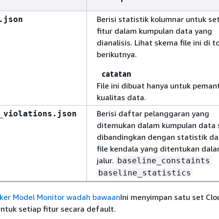
Berisi statistik kolumnar untuk se
.json
fitur dalam kumpulan data yang
dianalisis. Lihat skema file ini di t
berikutnya.
catatan
File ini dibuat hanya untuk pema
kualitas data.
Berisi daftar pelanggaran yang
_violations.json
ditemukan dalam kumpulan data s
dibandingkan dengan statistik da
file kendala yang ditentukan dal
jalur.
baseline_constaints
baseline_statistics
er Model Monitor wadah bawaan
Ini menyimpan satu set Cl
tuk setiap fitur secara default.