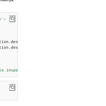
n's index is -1, previous is -2 and so on..
tion.describe()[
'ProcessingJobStatus'
tion.describe()[
'ExitMessage'
]))

to inspect further. Please wait till an execu