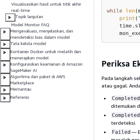
Visualisasikan hasil untuk titik akhir
real-time
while
len
(
Topik lanjutan
print
(
Model Monitor FAQ
    time.s
Mengevaluasi, menjelaskan, dan
    mon_ex
mendeteksi bias dalam model
Tata kelola model
Kontainer Docker untuk melatih dan
menerapkan model
Periksa E
Konfigurasikan keamanan di Amazon
SageMaker AI
Algoritma dan paket di AWS
Pada langkah se
Marketplace
atau gagal. Anda
Memantau
Referensi
Completed
ditemukan d
Completed
terdeteksi.
— E
Failed
masalah pera