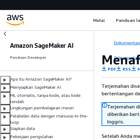
Mulai
Panduan l
Dokumentas
Amazon SageMaker AI
Menaf
Dokumentas
Panduan Developer
PDF
RSS
M
Apa itu Amazon SageMaker AI?
Terjemahan dise
Menyiapkan SageMaker AI
bertentangan den
ML otomatis, tanpa kode, atau kode
rendah
Terjemahan di
Lingkungan pembelajaran mesin
diberikan ber
Pelabelan data dengan manusia-in-the-
Inggris.
loop
Siapkan data
Setelah Anda me
Pekerjaan pengolahan