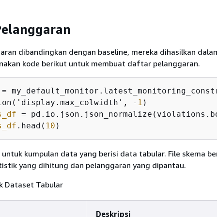
Pelanggaran
garan dibandingkan dengan baseline, mereka dihasilkan dala
nakan kode berikut untuk membuat daftar pelanggaran.
ion('display.max_colwidth', -
1
s_df
 = pd.io.json.json_normalize(violations.b
s_df
.head(
10
)
u untuk kumpulan data yang berisi data tabular. File skema be
istik yang dihitung dan pelanggaran yang dipantau.
k Dataset Tabular
Deskripsi