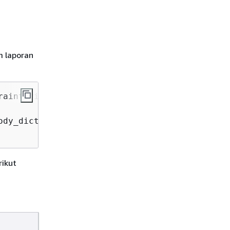
m laporan
ody_dict[
"violations"
rikut