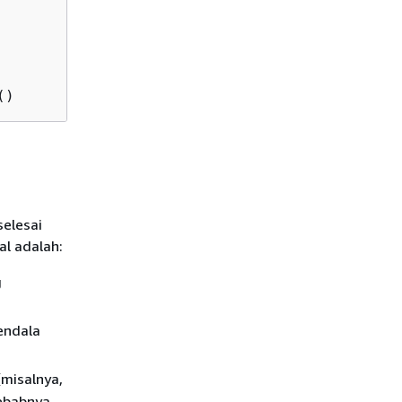
()
selesai
al adalah:
g
endala
misalnya,
ebabnya,