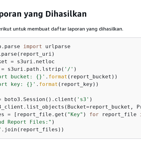
poran yang Dihasilkan
rikut untuk membuat daftar laporan yang dihasilkan.
b.parse 
import
 urlparse

lparse(report_uri)

ket = s3uri.netloc

 = s3uri.path.lstrip(
'/'
ort bucket: 
{
}'
.
format
ort key: 
{
}'
.
format
(report_key))

= boto3.Session().client(
's3'
)

3_client.list_objects(Bucket=report_bucket, Pr
es = [report_file.get(
"Key"
) 
for
 report_file 
nd Report Files:"
"
.join(report_files))