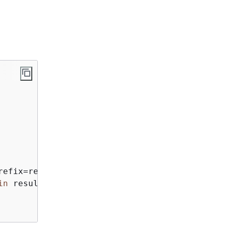
efix=report_key)

in
 result.get(
'Contents'