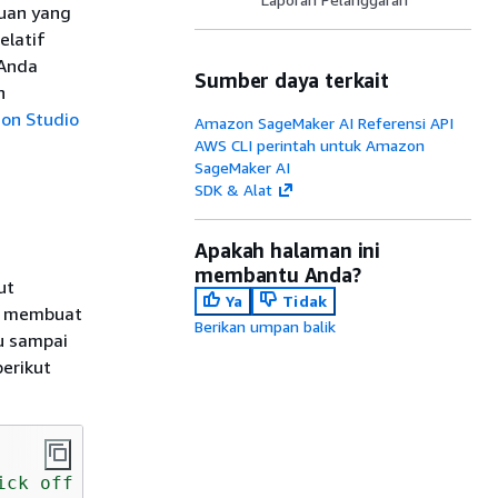
uan yang
elatif
 Anda
Sumber daya terkait
n
zon Studio
Amazon SageMaker AI Referensi API
AWS CLI perintah untuk Amazon
SageMaker AI
SDK & Alat
Apakah halaman ini
membantu Anda?
ut
Ya
Tidak
ah membuat
Berikan umpan balik
u sampai
erikut
ick off executions ON the hour (plus 0 - 20 m