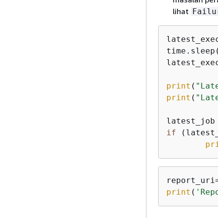
lihat
Failu
latest_exe
time.sleep
latest_exe
print
(
"Lat
print
(
"Lat
if
 (latest
pr
print
(
'Rep