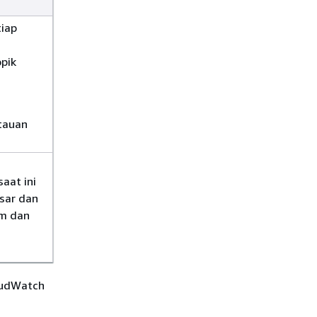
tiap
opik
ntauan
aat ini
sar dan
am dan
oudWatch