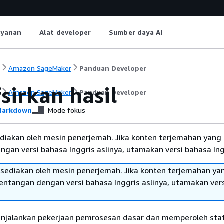
ayanan
Alat developer
Sumber daya AI
i
Amazon SageMaker
Panduan Developer
sirkan hasil
i
Amazon SageMaker
Panduan Developer
arkdown
Mode fokus
diakan oleh mesin penerjemah. Jika konten terjemahan yang 
gan versi bahasa Inggris aslinya, utamakan versi bahasa Ing
sediakan oleh mesin penerjemah. Jika konten terjemahan ya
tentangan dengan versi bahasa Inggris aslinya, utamakan ver
njalankan pekerjaan pemrosesan dasar dan memperoleh stat