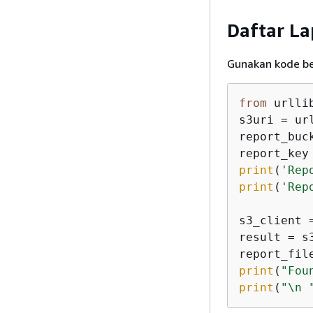
Daftar La
Gunakan kode be
from
 urlli
s3uri = ur
report_buc
report_key
print
(
'Rep
print
(
'Rep
s3_client 
result = s
report_fil
print
(
"Fou
print
(
"\n 