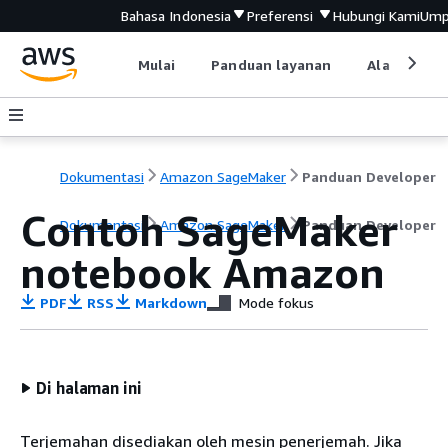
Bahasa Indonesia
Preferensi
Hubungi Kami
Ump
Mulai
Panduan layanan
Alat devel
Dokumentasi
Amazon SageMaker
Panduan Developer
Contoh SageMaker
Dokumentasi
Amazon SageMaker
Panduan Developer
notebook Amazon
PDF
RSS
Markdown
Mode fokus
Di halaman ini
Terjemahan disediakan oleh mesin penerjemah. Jika