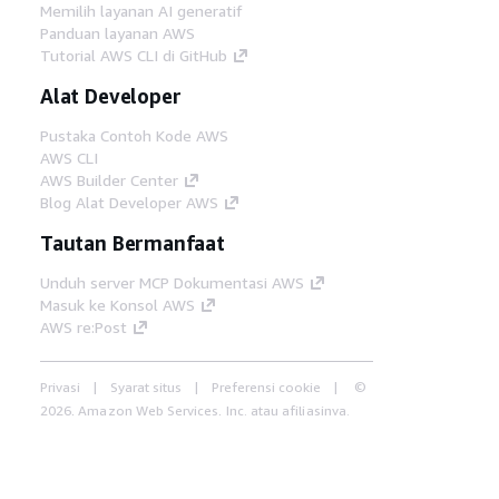
Memilih layanan AI generatif
Panduan layanan AWS
Tutorial AWS CLI di GitHub
Alat Developer
Pustaka Contoh Kode AWS
AWS CLI
AWS Builder Center
Blog Alat Developer AWS
Tautan Bermanfaat
Unduh server MCP Dokumentasi AWS
Masuk ke Konsol AWS
AWS re:Post
Privasi
Syarat situs
Preferensi cookie
©
2026, Amazon Web Services, Inc. atau afiliasinya.
Semua hak dilindungi undang-undang.
Bahasa Indonesia