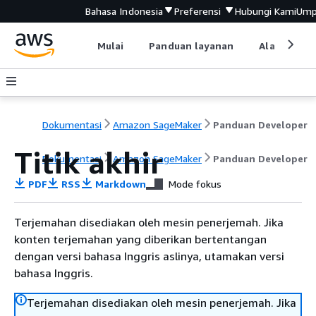
Bahasa Indonesia
Preferensi
Hubungi Kami
Ump
Mulai
Panduan layanan
Alat devel
Dokumentasi
Amazon SageMaker
Panduan Developer
Titik akhir
Dokumentasi
Amazon SageMaker
Panduan Developer
PDF
RSS
Markdown
Mode fokus
Terjemahan disediakan oleh mesin penerjemah. Jika
konten terjemahan yang diberikan bertentangan
dengan versi bahasa Inggris aslinya, utamakan versi
bahasa Inggris.
Terjemahan disediakan oleh mesin penerjemah. Jika