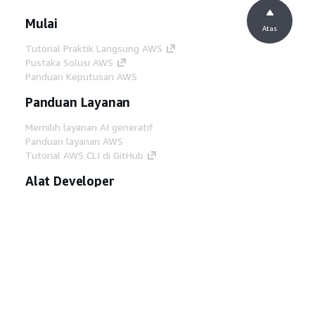
Mulai
Atas
Tutorial Praktik Langsung AWS
Pustaka Solusi AWS
Panduan Keputusan AWS
Panduan Layanan
Memilih layanan AI generatif
Panduan layanan AWS
Tutorial AWS CLI di GitHub
Alat Developer
Pustaka Contoh Kode AWS
AWS CLI
AWS Builder Center
Blog Alat Developer AWS
Tautan Bermanfaat
Unduh server MCP Dokumentasi AWS
Masuk ke Konsol AWS