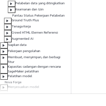
Pelabelan data yang ditingkatkan
Keamanan dan Izin
Pantau Status Pekerjaan Pelabelan
Ground Truth Plus
Tenaga Kerja
Crowd HTML Elemen Referensi
Augmented AI
Siapkan data
Pekerjaan pengolahan
Membuat, menyimpan, dan berbagi
fitur
Kapasitas cadangan dengan rencana
SageMaker pelatihan
Pelatihan model
Nova Forge
Menyesuaikan model
Menyebarkan model untuk inferensi
Menerapkan MLOP
Pemantauan kualitas data dan model