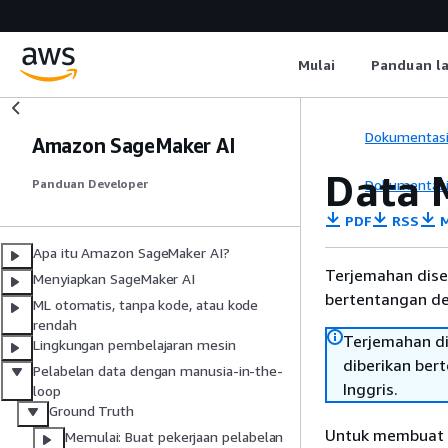
Mulai
Panduan l
Dokumentas
Amazon SageMaker AI
Data 
Dokumentas
Panduan Developer
PDF
RSS
M
Apa itu Amazon SageMaker AI?
Terjemahan dise
Menyiapkan SageMaker AI
bertentangan den
ML otomatis, tanpa kode, atau kode
rendah
Terjemahan di
Lingkungan pembelajaran mesin
diberikan ber
Pelabelan data dengan manusia-in-the-
Inggris.
loop
Ground Truth
Untuk membuat p
Memulai: Buat pekerjaan pelabelan