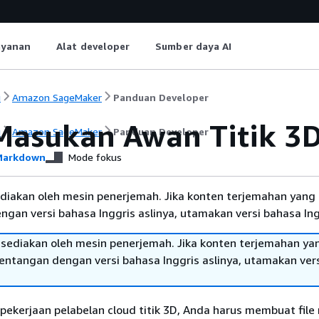
ayanan
Alat developer
Sumber daya AI
i
Amazon SageMaker
Panduan Developer
Masukan Awan Titik 3
i
Amazon SageMaker
Panduan Developer
arkdown
Mode fokus
diakan oleh mesin penerjemah. Jika konten terjemahan yang 
gan versi bahasa Inggris aslinya, utamakan versi bahasa Ing
sediakan oleh mesin penerjemah. Jika konten terjemahan ya
tentangan dengan versi bahasa Inggris aslinya, utamakan ver
ekerjaan pelabelan cloud titik 3D, Anda harus membuat file