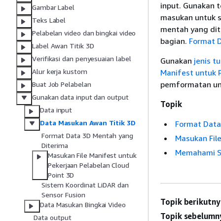
input. Gunakan t
Gambar Label
masukan untuk s
Teks Label
mentah yang dite
Pelabelan video dan bingkai video
bagian.
Format 
Label Awan Titik 3D
Verifikasi dan penyesuaian label
Gunakan
jenis t
Alur kerja kustom
Manifest untuk P
pemformatan unt
Buat Job Pelabelan
Gunakan data input dan output
Topik
Data input
Data Masukan Awan Titik 3D
Format Data
Format Data 3D Mentah yang
Masukan File
Diterima
Memahami Si
Masukan File Manifest untuk
Pekerjaan Pelabelan Cloud
Point 3D
Sistem Koordinat LiDAR dan
Sensor Fusion
Topik berikutny
Data Masukan Bingkai Video
Topik sebelumn
Data output