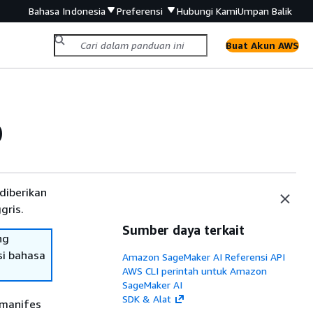
Bahasa Indonesia
Preferensi
Hubungi Kami
Umpan Balik
Buat Akun AWS
D
diberikan
gris.
Sumber daya terkait
ng
si bahasa
Amazon SageMaker AI Referensi API
AWS CLI perintah untuk Amazon
SageMaker AI
SDK & Alat
 manifes