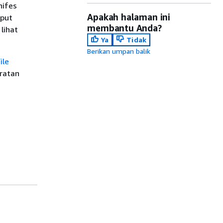
nifes
Apakah halaman ini
nput
membantu Anda?
lihat
Ya
Tidak
Berikan umpan balik
ile
ratan