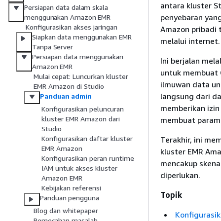
antara kluster S
Persiapan data dalam skala
penyebaran yang
menggunakan Amazon EMR
Konfigurasikan akses jaringan
Amazon pribadi t
Siapkan data menggunakan EMR
melalui internet.
Tanpa Server
Persiapan data menggunakan
Ini berjalan me
Amazon EMR
untuk membuat C
Mulai cepat: Luncurkan kluster
ilmuwan data un
EMR Amazon di Studio
langsung dari da
Panduan admin
memberikan izin
Konfigurasikan peluncuran
kluster EMR Amazon dari
membuat paramet
Studio
Konfigurasikan daftar kluster
Terakhir, ini 
EMR Amazon
kluster EMR Amaz
Konfigurasikan peran runtime
mencakup skenar
IAM untuk akses kluster
diperlukan.
Amazon EMR
Kebijakan referensi
Topik
Panduan pengguna
Blog dan whitepaper
Konfigurasi
Pemecahan masalah