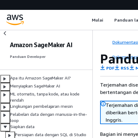
Mulai
Panduan l
Dokumentas
Amazon SageMaker AI
Pandu
Dokumentas
Panduan Developer
PDF
RSS
M
Apa itu Amazon SageMaker AI?
Terjemahan dise
Menyiapkan SageMaker AI
bertentangan den
ML otomatis, tanpa kode, atau kode
rendah
Terjemahan di
Lingkungan pembelajaran mesin
diberikan ber
Pelabelan data dengan manusia-in-the-
Inggris.
loop
Siapkan data
Bagian ini meny
Persiapan data dengan SQL di Studio