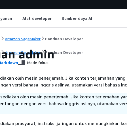
ayanan
Alat developer
Sumber daya AI
i
Amazon SageMaker
Panduan Developer
an admin
i
Amazon SageMaker
Panduan Developer
arkdown
Mode fokus
diakan oleh mesin penerjemah. Jika konten terjemahan yang 
gan versi bahasa Inggris aslinya, utamakan versi bahasa Ing
sediakan oleh mesin penerjemah. Jika konten terjemahan ya
tentangan dengan versi bahasa Inggris aslinya, utamakan ver
ediakan prasyarat, instruksi jaringan untuk memungkinkan ko