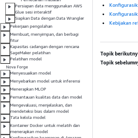
Konfigurasi
Persiapan data menggunakan AWS
Glue sesi interaktif
Konfigurasik
Siapkan Data dengan Data Wrangler
Kebijakan re
Pekerjaan pengolahan
Membuat, menyimpan, dan berbagi
fitur
Kapasitas cadangan dengan rencana
SageMaker pelatihan
Topik berikutny
Pelatihan model
Topik sebelumn
Nova Forge
Menyesuaikan model
Menyebarkan model untuk inferensi
Menerapkan MLOP
Pemantauan kualitas data dan model
Mengevaluasi, menjelaskan, dan
mendeteksi bias dalam model
Tata kelola model
Kontainer Docker untuk melatih dan
menerapkan model
Konfigurasikan keamanan di Amazon