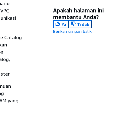
nario
Apakah halaman ini
 VPC
membantu Anda?
munikasi
Ya
Tidak
Berikan umpan balik
ce Catalog
kan
on
alog,
n
ster.
emuan
ng
IAM yang