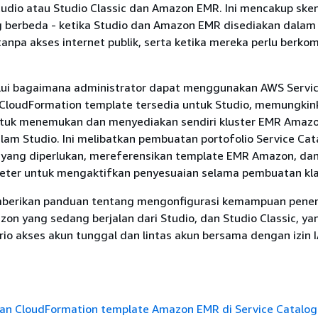
tudio atau Studio Classic dan Amazon EMR. Ini mencakup ske
 berbeda - ketika Studio dan Amazon EMR disediakan dalam
anpa akses internet publik, serta ketika mereka perlu berko
lalui bagaimana administrator dapat menggunakan AWS Servi
loudFormation template tersedia untuk Studio, memungkin
tuk menemukan dan menyediakan sendiri kluster EMR Amaz
lam Studio. Ini melibatkan pembuatan portofolio Service Cat
 yang diperlukan, mereferensikan template EMR Amazon, da
er untuk mengaktifkan penyesuaian selama pembuatan kla
memberikan panduan tentang mengonfigurasi kemampuan pen
on yang sedang berjalan dari Studio, dan Studio Classic, ya
io akses akun tunggal dan lintas akun bersama dengan izin 
kan CloudFormation template Amazon EMR di Service Catalog