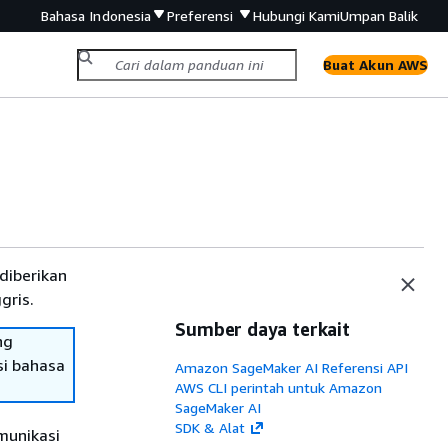
Bahasa Indonesia
Preferensi
Hubungi Kami
Umpan Balik
Buat Akun AWS
diberikan
gris.
Sumber daya terkait
ng
si bahasa
Amazon SageMaker AI Referensi API
AWS CLI perintah untuk Amazon
SageMaker AI
SDK & Alat
munikasi