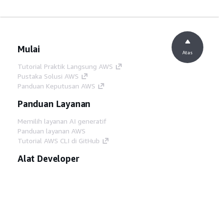
Mulai
Atas
Tutorial Praktik Langsung AWS
Pustaka Solusi AWS
Panduan Keputusan AWS
Panduan Layanan
Memilih layanan AI generatif
Panduan layanan AWS
Tutorial AWS CLI di GitHub
Alat Developer
Pustaka Contoh Kode AWS
AWS CLI
AWS Builder Center
Blog Alat Developer AWS