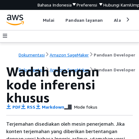
Bahasa Indonesia
Preferensi
Hubungi Kami
Ump
Mulai
Panduan layanan
Alat devel
Dokumentasi
Amazon SageMaker
Panduan Developer
Wadah dengan
Dokumentasi
Amazon SageMaker
Panduan Developer
kode inferensi
khusus
PDF
RSS
Markdown
Mode fokus
Terjemahan disediakan oleh mesin penerjemah. Jika
konten terjemahan yang diberikan bertentangan
dengan versi bahasa Inggris aslinya, utamakan versi