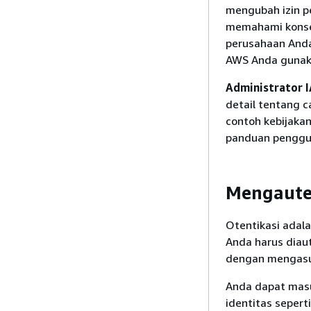
mengubah izin p
memahami konsep
perusahaan And
AWS Anda gunak
Administrator 
detail tentang c
contoh kebijakan
panduan penggu
Mengauten
Otentikasi adal
Anda harus diau
dengan mengasu
Anda dapat masu
identitas sepert