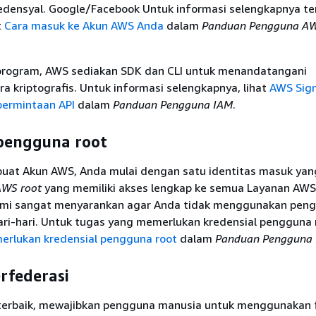
redensyal. Google/Facebook Untuk informasi selengkapnya t
t
Cara masuk ke Akun AWS Anda
dalam
Panduan Pengguna AW
program, AWS sediakan SDK dan CLI untuk menandatangani
a kriptografis. Untuk informasi selengkapnya, lihat
AWS Sig
permintaan API
dalam
Panduan Pengguna IAM
.
pengguna root
at Akun AWS, Anda mulai dengan satu identitas masuk yan
AWS root
yang memiliki akses lengkap ke semua Layanan AWS
ami sangat menyarankan agar Anda tidak menggunakan peng
ri-hari. Untuk tugas yang memerlukan kredensial pengguna r
rlukan kredensial pengguna root
dalam
Panduan Pengguna
erfederasi
 terbaik, mewajibkan pengguna manusia untuk menggunakan 