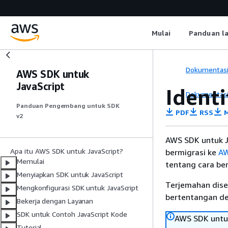
Mulai
Panduan l
Dokumentas
AWS SDK untuk
JavaScript
Ident
Dokumentas
Panduan Pengembang untuk SDK
PDF
RSS
M
v2
AWS SDK untuk J
Apa itu AWS SDK untuk JavaScript?
bermigrasi ke
AW
Memulai
tentang cara ber
Menyiapkan SDK untuk JavaScript
Terjemahan dise
Mengkonfigurasi SDK untuk JavaScript
bertentangan den
Bekerja dengan Layanan
SDK untuk Contoh JavaScript Kode
AWS SDK untuk
Tutorial