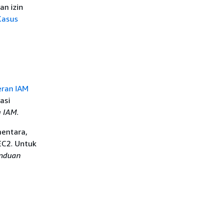
n izin
Kasus
eran IAM
asi
 IAM
.
mentara,
 EC2. Untuk
nduan