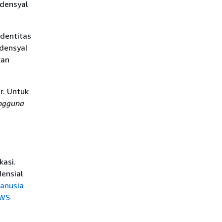
densyal
identitas
densyal
kan
r. Untuk
ngguna
kasi.
ensial
anusia
AWS