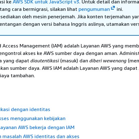
asi ke
AWS SDK untuk JavaScript v3
. Untuk detail dan informa
ang cara bermigrasi, silakan lihat
pengumuman
ini.
sediakan oleh mesin penerjemah. Jika konten terjemahan ya
tentangan dengan versi bahasa Inggris aslinya, utamakan ver
nd Access Management (IAM) adalah Layanan AWS yang mem
engontrol akses ke AWS sumber daya dengan aman. Administ
a yang dapat
diautentikasi
(masuk) dan
diberi wewenang
(memi
kan sumber daya. AWS IAM adalah Layanan AWS yang dapat
iaya tambahan.
kasi dengan identitas
kses menggunakan kebijakan
ayanan AWS bekerja dengan IAM
masalah AWS identitas dan akses