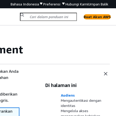
Bahasa Indonesia
Preferensi
Hubungi Kami
Umpan Balik
Buat Akun AWS
ement
nkan Anda
bahan
Di halaman ini
diberikan
Audiens
gris.
Mengautentikasi dengan
identitas
rankan
Mengelola akses
menggunakan kebijakan