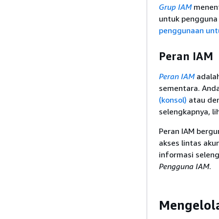
Grup IAM
menent
untuk pengguna 
penggunaan unt
Peran IAM
Peran IAM
adalah
sementara. And
(konsol)
atau den
selengkapnya, li
Peran IAM bergu
akses lintas aku
informasi seleng
Pengguna IAM
.
Mengelol