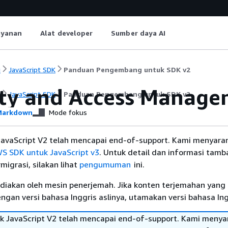
ayanan
Alat developer
Sumber daya AI
i
JavaScript SDK
Panduan Pengembang untuk SDK v2
ity and Access Manag
i
JavaScript SDK
Panduan Pengembang untuk SDK v2
arkdown
Mode fokus
avaScript V2 telah mencapai end-of-support. Kami menyara
S SDK untuk JavaScript v3
. Untuk detail dan informasi tam
migrasi, silakan lihat
pengumuman
ini.
diakan oleh mesin penerjemah. Jika konten terjemahan yang 
gan versi bahasa Inggris aslinya, utamakan versi bahasa Ing
 JavaScript V2 telah mencapai end-of-support. Kami menya