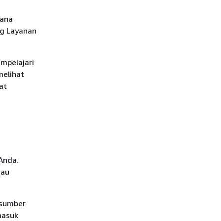
mana
g Layanan
mpelajari
melihat
at
Anda.
tau
 sumber
masuk