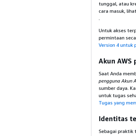
tunggal, atau k
cara masuk, liha
.
Untuk akses ter
permintaan secar
Version 4 untuk 
Akun AWS 
Saat Anda membu
pengguna Akun 
sumber daya. K
untuk tugas seha
Tugas yang meme
Identitas t
Sebagai praktik