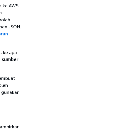
a ke AWS
n
kolah
men JSON.
ran
s ke apa
a
sumber
membuat
oleh
a gunakan
lampirkan