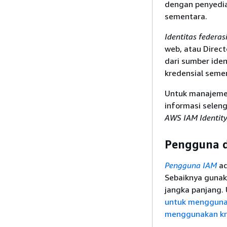
dengan penyedi
sementara.
Identitas federas
web, atau Direc
dari sumber ide
kredensial seme
Untuk manajemen
informasi seleng
AWS IAM Identit
Pengguna 
Pengguna IAM
ad
Sebaiknya gunak
jangka panjang. 
untuk mengguna
menggunakan kr