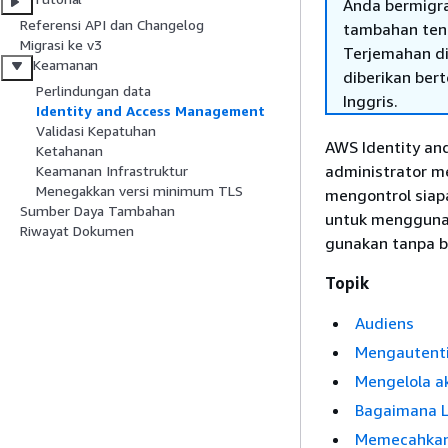
Anda bermigr
Referensi API dan Changelog
tambahan tent
Migrasi ke v3
Terjemahan di
Keamanan
diberikan ber
Perlindungan data
Inggris.
Identity and Access Management
Validasi Kepatuhan
AWS Identity a
Ketahanan
administrator m
Keamanan Infrastruktur
Menegakkan versi minimum TLS
mengontrol siap
Sumber Daya Tambahan
untuk mengguna
Riwayat Dokumen
gunakan tanpa b
Topik
Audiens
Mengautenti
Mengelola a
Bagaimana L
Memecahkan 