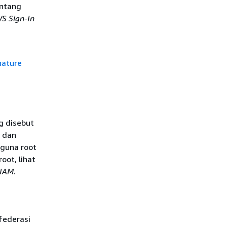
entang
S Sign-In
nature
g disebut
 dan
guna root
oot, lihat
 IAM
.
federasi