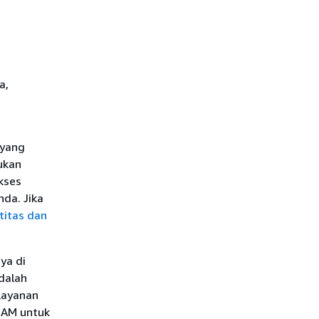
a,
n
 yang
ukan
kses
da. Jika
itas dan
ya di
dalah
layanan
IAM untuk