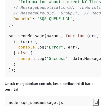
"Information about current NY Times f
// MessageDeduplicationId: "TheWhistler
// MessageGroupId: "Group1",  // Requir
QueueUrl
: 
"SQS_QUEUE_URL"
,

};

sqs.sendMessage(params, 
function
 (
err, da
if
 (err) 
{
console
.log(
"Error"
, err);

  } 
else
{
console
.log(
"Success"
, data.MessageId
  }

Untuk menjalankan contoh, ketik berikut ini di baris
perintah.
node sqs_sendmessage.js