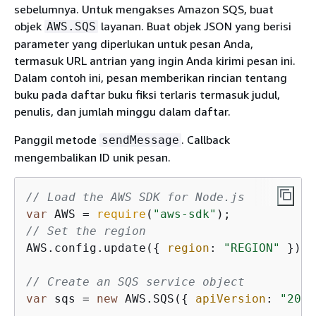
sebelumnya. Untuk mengakses Amazon SQS, buat
objek
layanan. Buat objek JSON yang berisi
AWS.SQS
parameter yang diperlukan untuk pesan Anda,
termasuk URL antrian yang ingin Anda kirimi pesan ini.
Dalam contoh ini, pesan memberikan rincian tentang
buku pada daftar buku fiksi terlaris termasuk judul,
penulis, dan jumlah minggu dalam daftar.
Panggil metode
. Callback
sendMessage
mengembalikan ID unik pesan.
// Load the AWS SDK for Node.js
var
 AWS = 
require
(
"aws-sdk"
// Set the region
AWS.config.update(
{
region
: 
"REGION"
 });

// Create an SQS service object
var
 sqs = 
new
 AWS.SQS(
{
apiVersion
: 
"2012