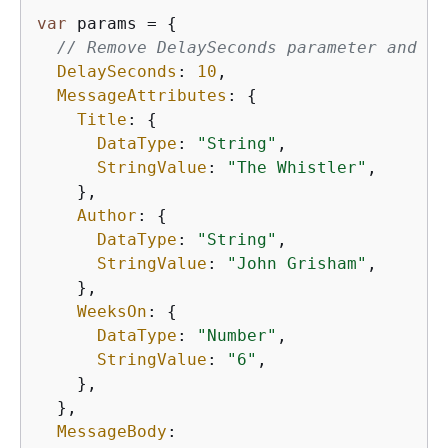
var
 params = 
{
// Remove DelaySeconds parameter and va
DelaySeconds
: 
10
,

MessageAttributes
: 
{
Title
: 
{
DataType
: 
"String"
,

StringValue
: 
"The Whistler"
,

    },

Author
: 
{
DataType
: 
"String"
,

StringValue
: 
"John Grisham"
,

    },

WeeksOn
: 
{
DataType
: 
"Number"
,

StringValue
: 
"6"
,

    },

  },

MessageBody
:
