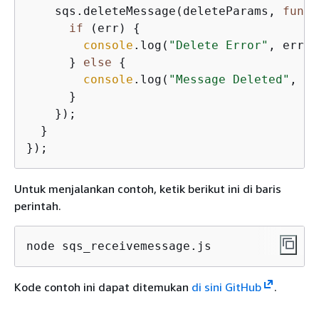
    sqs.deleteMessage(deleteParams, 
funct
if
 (err) 
{
console
.log(
"Delete Error"
, err);

      } 
else
{
console
.log(
"Message Deleted"
, da
      }

    });

  }

Untuk menjalankan contoh, ketik berikut ini di baris
perintah.
node sqs_receivemessage.js
Kode contoh ini dapat ditemukan
di sini GitHub
.