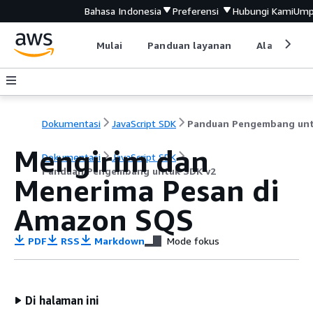
Bahasa Indonesia
Preferensi
Hubungi Kami
Ump
Mulai
Panduan layanan
Alat devel
Dokumentasi
JavaScript SDK
Mengirim dan
Dokumentasi
JavaScript SDK
Panduan Pengembang untuk SDK v2
Menerima Pesan di
Amazon SQS
PDF
RSS
Markdown
Mode fokus
Di halaman ini