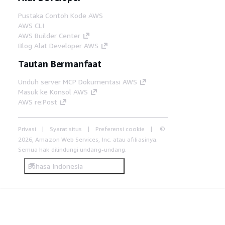
Pustaka Contoh Kode AWS
AWS CLI
AWS Builder Center
Blog Alat Developer AWS
Tautan Bermanfaat
Unduh server MCP Dokumentasi AWS
Masuk ke Konsol AWS
AWS re:Post
Privasi
Syarat situs
Preferensi cookie
©
2026, Amazon Web Services, Inc. atau afiliasinya.
Semua hak dilindungi undang-undang.
Bahasa Indonesia