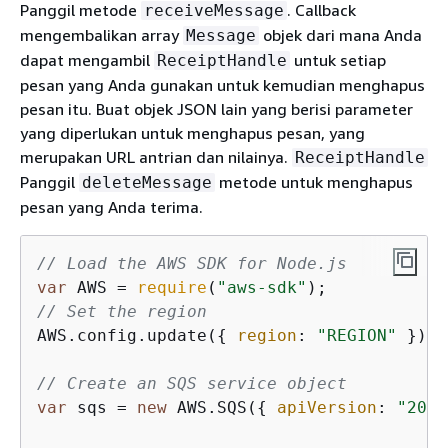
Panggil metode
. Callback
receiveMessage
mengembalikan array
objek dari mana Anda
Message
dapat mengambil
untuk setiap
ReceiptHandle
pesan yang Anda gunakan untuk kemudian menghapus
pesan itu. Buat objek JSON lain yang berisi parameter
yang diperlukan untuk menghapus pesan, yang
merupakan URL antrian dan nilainya.
ReceiptHandle
Panggil
metode untuk menghapus
deleteMessage
pesan yang Anda terima.
// Load the AWS SDK for Node.js
var
 AWS = 
require
(
"aws-sdk"
// Set the region
AWS.config.update(
{
region
: 
"REGION"
 });

// Create an SQS service object
var
 sqs = 
new
 AWS.SQS(
{
apiVersion
: 
"2012