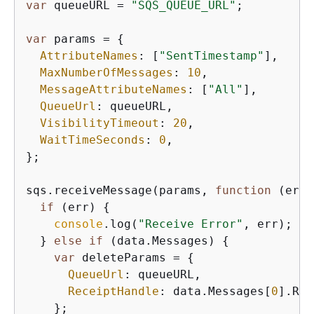
var
 queueURL = 
"SQS_QUEUE_URL"
;

var
 params = 
{
AttributeNames
: [
"SentTimestamp"
],

MaxNumberOfMessages
: 
10
,

MessageAttributeNames
: [
"All"
],

QueueUrl
: queueURL,

VisibilityTimeout
: 
20
,

WaitTimeSeconds
: 
0
,

};

sqs.receiveMessage(params, 
function
 (
err,
if
 (err) 
{
console
.log(
"Receive Error"
, err);

  } 
else
if
 (data.Messages) 
{
var
 deleteParams = 
{
QueueUrl
: queueURL,

ReceiptHandle
: data.Messages[
0
].Rec
    };
